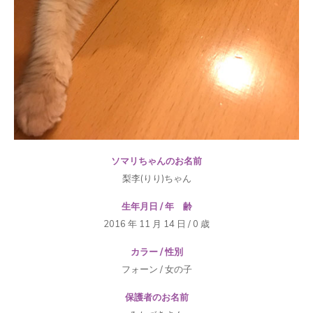
ソマリちゃんのお名前
梨李(りり)ちゃん
生年月日 / 年 齢
2016 年 11 月 14 日 / 0 歳
カラー / 性別
フォーン / 女の子
保護者のお名前