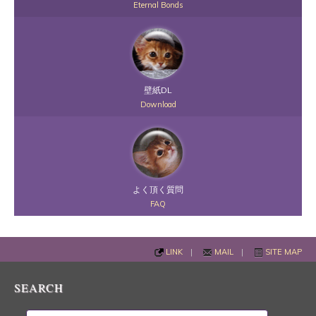
Eternal Bonds
壁紙DL
Download
よく頂く質問
FAQ
LINK
|
MAIL
|
SITE MAP
SEARCH