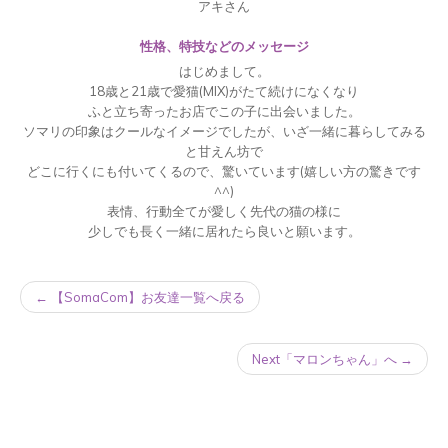
アキさん
性格、特技などのメッセージ
はじめまして。
18歳と21歳で愛猫(MIX)がたて続けになくなり
ふと立ち寄ったお店でこの子に出会いました。
ソマリの印象はクールなイメージでしたが、いざ一緒に暮らしてみる
と甘えん坊で
どこに行くにも付いてくるので、驚いています(嬉しい方の驚きです
^^)
表情、行動全てが愛しく先代の猫の様に
少しでも長く一緒に居れたら良いと願います。
← 【SomaCom】お友達一覧へ戻る
Next「マロンちゃん」へ →