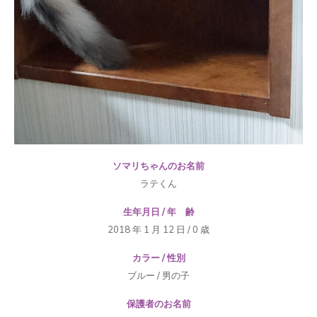
ソマリちゃんのお名前
ラテくん
生年月日 / 年 齢
2018 年 1 月 12 日 / 0 歳
カラー / 性別
ブルー / 男の子
保護者のお名前