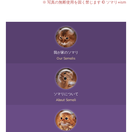
※ 写真の無断使用を固く禁じます © ソマリ+ism
我が家のソマリ
Our Somalis
ソマリについて
About Somali