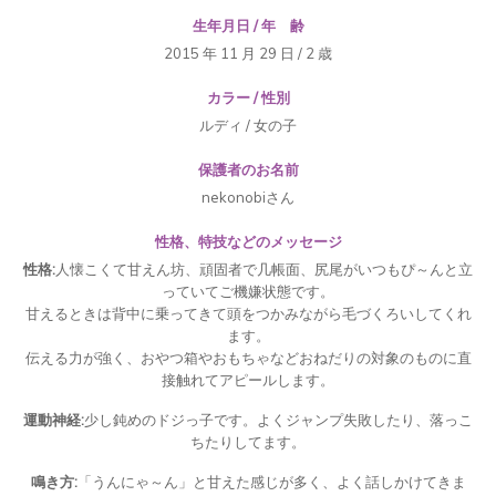
生年月日 / 年 齢
2015 年 11 月 29 日 / 2 歳
カラー / 性別
ルディ / 女の子
保護者のお名前
nekonobiさん
性格、特技などのメッセージ
性格:
人懐こくて甘えん坊、頑固者で几帳面、尻尾がいつもぴ～んと立
っていてご機嫌状態です。
甘えるときは背中に乗ってきて頭をつかみながら毛づくろいしてくれ
ます。
伝える力が強く、おやつ箱やおもちゃなどおねだりの対象のものに直
接触れてアピールします。
運動神経:
少し鈍めのドジっ子です。よくジャンプ失敗したり、落っこ
ちたりしてます。
鳴き方:
「うんにゃ～ん」と甘えた感じが多く、よく話しかけてきま