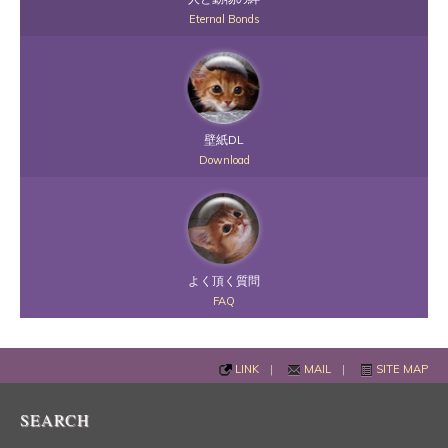
Eternal Bonds
壁紙DL
Download
よく頂く質問
FAQ
LINK
|
MAIL
|
SITE MAP
SEARCH