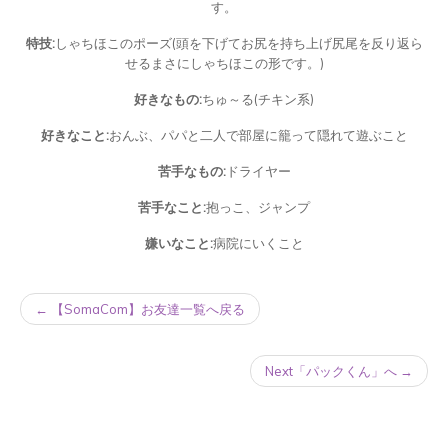
す。
特技:
しゃちほこのポーズ(頭を下げてお尻を持ち上げ尻尾を反り返ら
せるまさにしゃちほこの形です。)
好きなもの:
ちゅ～る(チキン系)
好きなこと:
おんぶ、パパと二人で部屋に籠って隠れて遊ぶこと
苦手なもの:
ドライヤー
苦手なこと:
抱っこ、ジャンプ
嫌いなこと:
病院にいくこと
← 【SomaCom】お友達一覧へ戻る
Next「パックくん」へ →