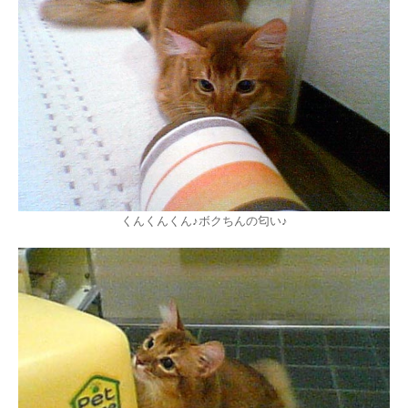
くんくんくん♪ボクちんの匂い♪