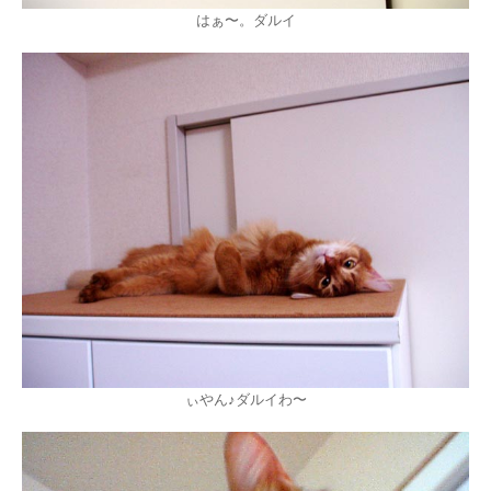
はぁ〜。ダルイ
ぃやん♪ダルイわ〜