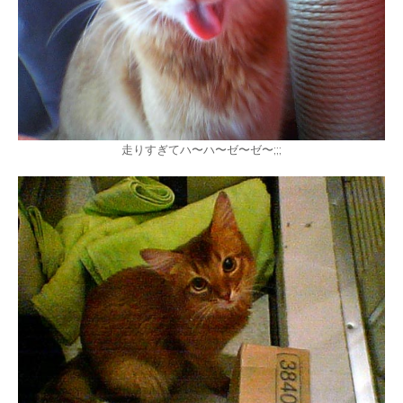
走りすぎてハ〜ハ〜ゼ〜ゼ〜;;;