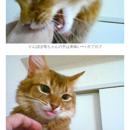
りんぽぽ母ちゃんの手は美味い〜♪ガブガブ