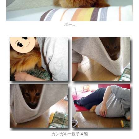
ボー...
カンガルー親子４態