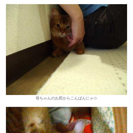
母ちゃんのお尻からこんばんにゃ☆