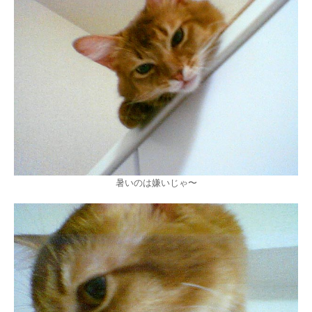
暑いのは嫌いじゃ〜