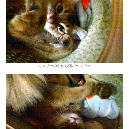
キャリーの中から猫パ〜ンチ☆