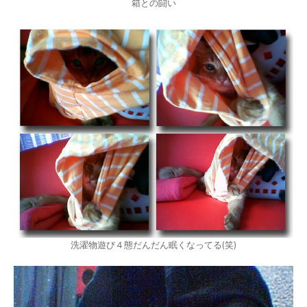
箱との闘い
洗濯物遊び４態だんだん眠くなってる(笑)