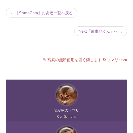
← 【SomaCom】お友達一覧へ戻る
Next「那由他くん」へ →
※ 写真の無断使用を固く禁じます © ソマリ+ism
我が家のソマリ
Our Somalis