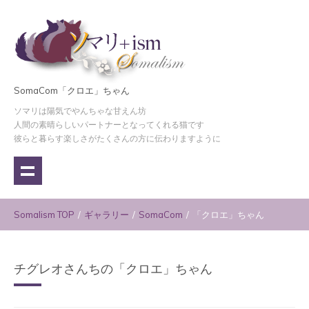
SomaCom「クロエ」ちゃん
ソマリは陽気でやんちゃな甘えん坊
人間の素晴らしいパートナーとなってくれる猫です
彼らと暮らす楽しさがたくさんの方に伝わりますように
Somalism TOP
/
ギャラリー
/
SomaCom
/
「クロエ」ちゃん
チグレオさんちの「クロエ」ちゃん