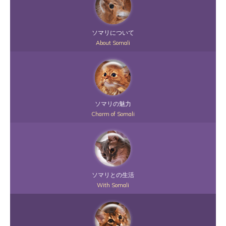
ソマリについて
About Somali
ソマリの魅力
Charm of Somali
ソマリとの生活
With Somali