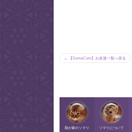
← 【SomaCom】お友達一覧へ戻る
我が家のソマリ
ソマリについて