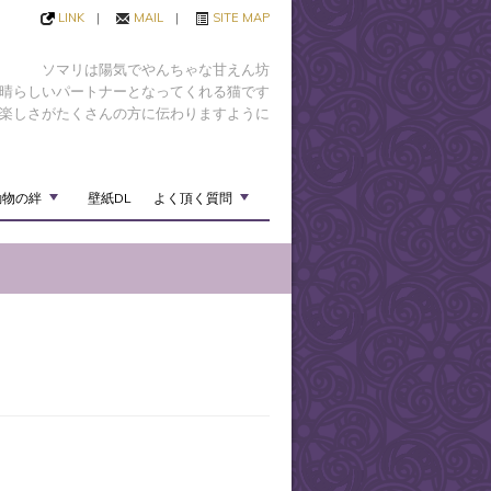
LINK
|
MAIL
|
SITE MAP
ソマリは陽気でやんちゃな甘えん坊
晴らしいパートナーとなってくれる猫です
楽しさがたくさんの方に伝わりますように
動物の絆
壁紙DL
よく頂く質問
+
+