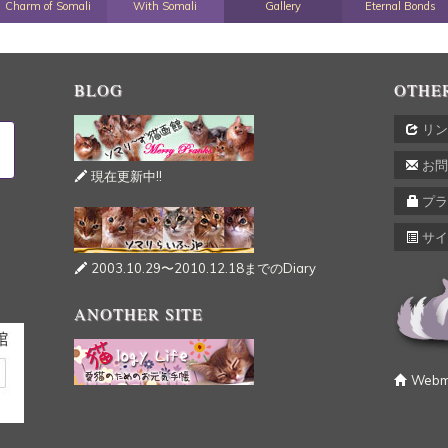
Charm of Somali
With Somali
Gallery
Eternal Bonds
BLOG
OTHE
リン
お問
現在更新中!!
プラ
サイ
2003.10.29〜2010.12.18までのDiary
ANOTHER SITE
Webma