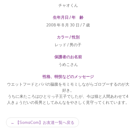
チャオくん
生年月日 / 年 齢
2008 年 8 月 30 日 / 7 歳
カラー / 性別
レッド / 男の子
保護者のお名前
うめこさん
性格、特技などのメッセージ
ウエットフードとパパの脇腹をモミモミしながらゴロブーするのが大
好き。
うちに来たころはひとりっ子王子でしたが、今は猫と人間あわせて4
人きょうだいの長男としてみんなをやさしく見守ってくれています。
← 【SomaCom】お友達一覧へ戻る