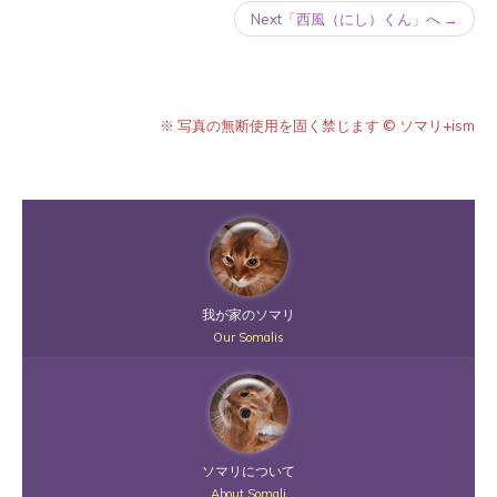
Next「西風（にし）くん」へ →
※ 写真の無断使用を固く禁じます © ソマリ+ism
我が家のソマリ
Our Somalis
ソマリについて
About Somali