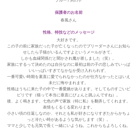
保護者のお名前
春風さん
性格、特技などのメッセージ
大好きです。
この子の前に家族だった子が亡くなったのでブリーダーさんにお知ら
せしたら子猫がいるんですよというメールがきて、
しかも血縁関係だと聞かされ魔が差しました（笑）。
家族にするって決めたのは自分なのに最初は前の子の悲しみでいっぱ
いいっぱいすぎてなかなか受け入れられず、
一番可愛い時期を素直に愛でられなかったのが仕方なかったとはいえ
未だに悔やまれます。
性格はうちに来た子の中で一番愛嬌があります。そしてものすごいビ
ビリです（猫って本当に垂直にぴょんと跳ぶんですね）。
後、よく鳴きます。七色の声で家族（特に私）を翻弄してくれます。
表情もくるくる変わります。
小さい頃の仕返しなのか、それとも私が好きになりすぎたからかちょ
っと冷たい時があるような気がします（笑）。
ママと少しでも元気で長く一緒にいようね。これからもよろしくね。