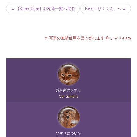
← 【SomaCom】お友達一覧へ戻る
Next「りくくん」へ →
※ 写真の無断使用を固く禁じます © ソマリ+ism
我が家のソマリ
Our Somalis
ソマリについて