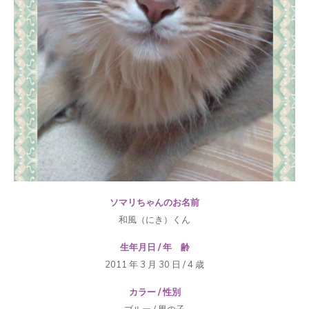
ソマリちゃんのお名前
和風（にき）くん
生年月日 / 年 齢
2011 年 3 月 30 日 / 4 歳
カラー / 性別
ブルー / 男の子