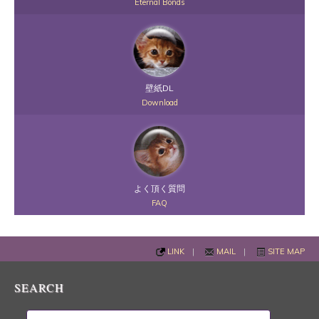
Eternal Bonds
壁紙DL
Download
よく頂く質問
FAQ
LINK
|
MAIL
|
SITE MAP
SEARCH