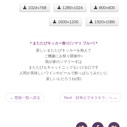
1024×768
1280×1024
800×600
1600×1200
1920×1080
＊またたびキッカー祭り(ソマリ ブルー)＊
新しいまたたびキッカーを抱えて
ご機嫌にお祭り開催中♪
我が家のソマリ〜ずは
またたびもキャットニップもいける口です
人間が美味しいワインやビールで酔っぱらうみたいに
楽しいんだろうね(笑)
← 壁紙一覧へ戻る
Next「好奇心でキラキラ」へ →