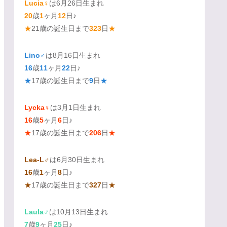
Lucia♀
は6月26日生まれ
20
歳
1
ヶ月
12
日♪
★
21歳の誕生日まで
323
日
★
Lino♂
は8月16日生まれ
16
歳
11
ヶ月
22
日♪
★
17歳の誕生日まで
9
日
★
Lycka♀
は3月1日生まれ
16
歳
5
ヶ月
6
日♪
★
17歳の誕生日まで
206
日
★
Lea-L♂
は6月30日生まれ
16
歳
1
ヶ月
8
日♪
★
17歳の誕生日まで
327
日
★
Laula♂
は10月13日生まれ
7
歳
9
ヶ月
25
日♪