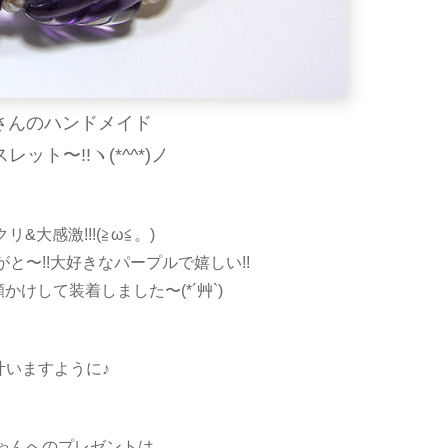
さんのハンドメイド
ット〜!!ヽ(*^^*)ノ
&大感激!!!(≧ω≦。)
と〜!!大好きなパープルで嬉しい!!
けして装着しました〜(*´艸`)
叶いますように♪
ゃんへのプレゼントは