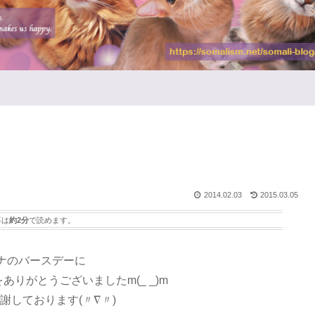
2014.02.03
2015.03.05
事は
約2分
で読めます。
ナのバースデーに
りがとうございましたm(_ _)m
謝しております(〃∇〃)