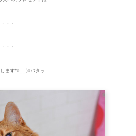
・・・
・・・
ます*o_ _)oバタッ