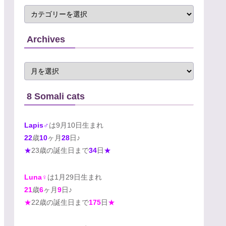
Archives
8 Somali cats
Lapis♂
は9月10日生まれ
22
歳
10
ヶ月
28
日♪
★
23歳の誕生日まで
34
日
★
Luna♀
は1月29日生まれ
21
歳
6
ヶ月
9
日♪
★
22歳の誕生日まで
175
日
★