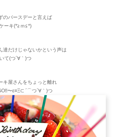
ずのバースデーと言えば
ーキ(*≧ｍ≦*)
ん達だけじゃないかという声は
いて(つ´∀｀)つ
ーキ屋さんをちょっと離れ
!〜ε≡Ξ⊂ ´⌒つ´∀｀)つ