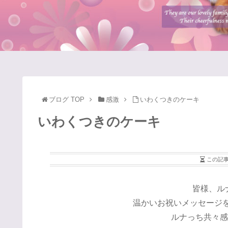
ブログ TOP
感激
いわくつきのケーキ
いわくつきのケーキ
この記
皆様、ル
温かいお祝いメッセージをあ
ルナっち共々感