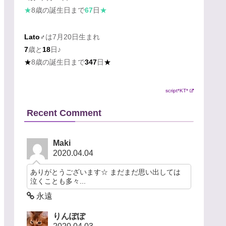
★
8歳の誕生日まで
67
日
★
Lato♂
は7月20日生まれ
7
歳と
18
日♪
★
8歳の誕生日まで
347
日
★
script*KT*
Recent Comment
Maki
2020.04.04
ありがとうございます☆ まだまだ思い出しては
泣くことも多々...
永遠
りんぽぽ