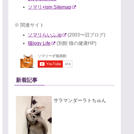
ソマリ+ism Sitemap
※ 関連サイト
ソマリらいふ.jp
(2003〜旧ブログ)
猫logy Life
(別館 猫の健康HP)
新着記事
サラマンダーラトちゅん