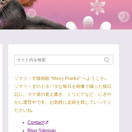
ソマリ～ず猫画館 *Merry Pranks* へようこそ♪。
ソマリ～ずのドタバタな毎日を画像で綴った猫日
記に、ママ達の覚え書き、トリビアなど、にぎや
かに運営中です。お気軽に足跡を残していってく
ださいね。
Contact
Blog Sitemap