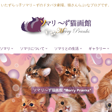
いたずらっ子ソマリ～ずのドタバタ劇場。猫さんらぶ♪なブログです。
ソマリ
ソマリについて
ソマリとの生活
ギャラリー
Lapis Luna
Lucia Lino
Lycka Leal
Laula