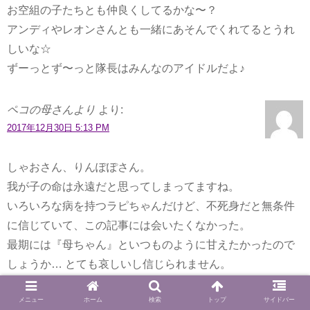
お空組の子たちとも仲良くしてるかな〜？
アンディやレオンさんとも一緒にあそんでくれてるとうれ
しいな☆
ずーっとず〜っと隊長はみんなのアイドルだよ♪
ペコの母さんより
より:
2017年12月30日 5:13 PM
しゃおさん、りんぽぽさん。
我が子の命は永遠だと思ってしまってますね。
いろいろな病を持つラピちゃんだけど、不死身だと無条件
に信じていて、この記事には会いたくなかった。
最期には『母ちゃん』といつものように甘えたかったので
しょうか… とても哀しいし信じられません。
2人の母さんに愛されて、きっと幸せだったに違いありませ
メニュー
ホーム
検索
トップ
サイドバー
ん。