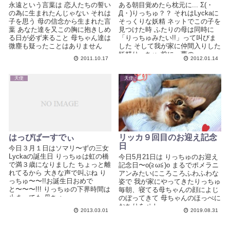
永遠という言葉は 恋人たちの誓い
ある朝目覚めたら枕元に... Σ(・
の為に生まれたんじゃない それは
Д・)りっちゅ？？ それはLyckaに
子を思う 母の信念から生まれた言
そっくりな妖精 ネットでこの子を
葉 あなた達を又この胸に抱きしめ
見つけた時 ふたりの母は同時に
る日が必ず来ること 母ちゃん達は
「りっちゅみたい!!」って叫びま
微塵も疑ったことはありません
した そして我が家に仲間入りした
妖精りっちゅ 前に、夢の...
2011.10.17
2012.01.14
天使
天使
はっぴばーすでぃ
リッカ９回目のお迎え記念
日
今日３月１日はソマリ〜ずの三女
Lyckaの誕生日 りっちゅは虹の橋
今日5月21日は りっちゅのお迎え
で満３歳になりました ちょっと離
記念日〜o(≧ω≦)o まるでポメラニ
れてるから 大きな声で叫ぶね り
アンみたいにころころふわふわな
っちゅ〜〜!!お誕生日おめで
姿で 我が家にやってきたりっちゅ
と〜〜〜!!! りっちゅの下界時間は
毎朝、寝てる母ちゃんの顔によじ
止まっても 母ちゃ...
のぼってきて 母ちゃんのほっぺに
おちりをペト...
2013.03.01
2019.08.31