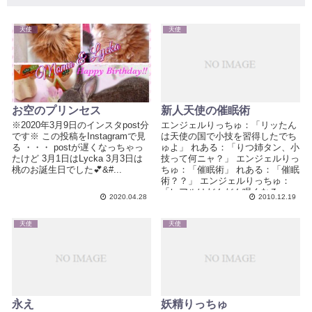
天使
天使
お空のプリンセス
新人天使の催眠術
※2020年3月9日のインスタpost分
エンジェルりっちゅ：「リッたん
です※ この投稿をInstagramで見
は天使の国で小技を習得したでち
る ・・・ postが遅くなっちゃっ
ゅよ」 れある：「りつ姉タン、小
たけど 3月1日はLycka 3月3日は
技って何ニャ？」 エンジェルりっ
桃のお誕生日でした💕&#...
ちゅ：「催眠術」 れある：「催眠
術？？」 エンジェルりっちゅ：
「レアルはだんだん眠くなる〜」
2020.04.28
2010.12.19
れある：...
天使
天使
永え
妖精りっちゅ