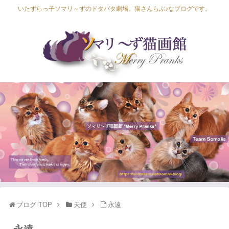
いたずらっ子ソマリ～ずのドタバタ劇場。猫さんらぶ♪なブログです。
Lapis Luna
Lucia Lino
Lycka Leal
Laula
ブログ TOP
天使
永遠