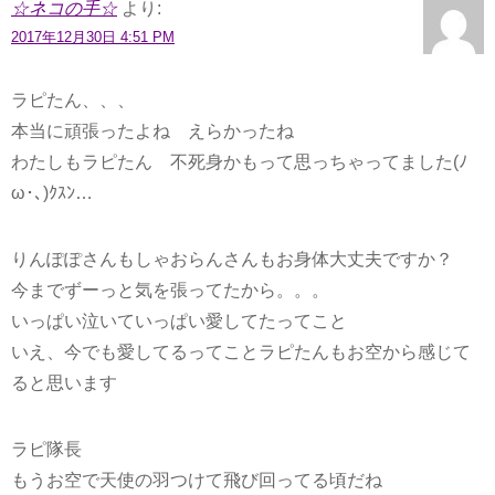
☆ネコの手☆
より:
2017年12月30日 4:51 PM
ラピたん、、、
本当に頑張ったよね えらかったね
わたしもラピたん 不死身かもって思っちゃってました(ﾉ
ω･､)ｸｽﾝ…
りんぽぽさんもしゃおらんさんもお身体大丈夫ですか？
今までずーっと気を張ってたから。。。
いっぱい泣いていっぱい愛してたってこと
いえ、今でも愛してるってことラピたんもお空から感じて
ると思います
ラピ隊長
もうお空で天使の羽つけて飛び回ってる頃だね