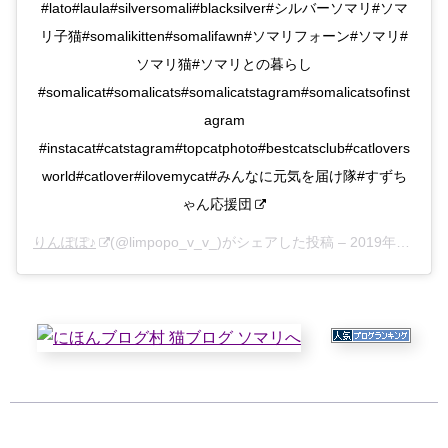
#lato#laula#silversomali#blacksilver#シルバーソマリ#ソマ
リ子猫#somalikitten#somalifawn#ソマリフォーン#ソマリ#
ソマリ猫#ソマリとの暮らし
#somalicat#somalicats#somalicatstagram#somalicatsofinst
agram
#instacat#catstagram#topcatphoto#bestcatsclub#catlovers
world#catlover#ilovemycat#みんなに元気を届け隊#すずち
ゃん応援団
りんぽぽ♪
(@limpopo_v_v_)がシェアした投稿 –
2019年12月月14日午前6時05分PST