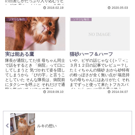
の日差しがたっぷり入り込むリビ
ングで 母ちゃんはコーヒーを飲ん
2016.02.19
2020.05.03
でお...
ソマリな毎日
ソマリな毎日
実は能ある鷹
猫砂ハーフ＆ハーフ
隊長が通院してた頃 母ちゃん同士
いや、ピザの話じゃなく(＞▽＜;;
で話をするとき 「病院」って口に
３月１２日の記事でレビュー？し
してしまうと 気づかれて姿を隠し
たミィちゃんの猫砂 おから砂特有
てしまうから 「びの字」と言うこ
の粉っぽさが全く無い点が 喘息持
としていた そんな隊長は、病院前
ちの母ちゃんにはありがたく それ
にタクシーを呼ぶと それだけで通
までずっと使って来たトフカスパ
院と気づいて ソファの奥に...
インから ついに完全乗り換え...
2019.09.10
2014.04.07
ルキの想い