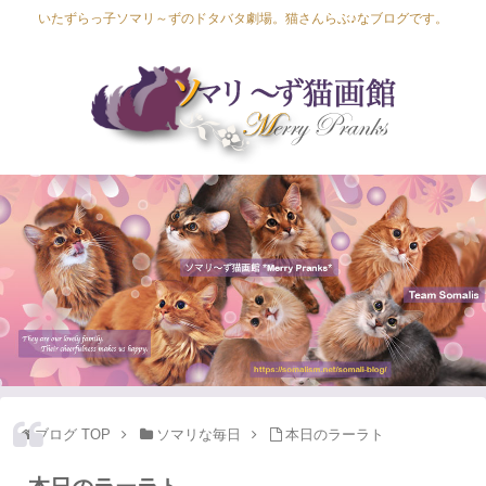
いたずらっ子ソマリ～ずのドタバタ劇場。猫さんらぶ♪なブログです。
Lapis Luna
Lucia Lino
Lycka Leal
Laula
ブログ TOP
ソマリな毎日
本日のラーラト