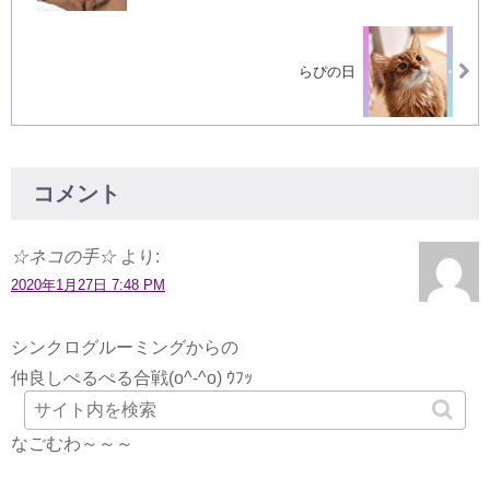
らぴの日
コメント
☆ネコの手☆
より:
2020年1月27日 7:48 PM
シンクログルーミングからの
仲良しぺるぺる合戦(o^-^o) ｳﾌｯ
なごむわ～～～