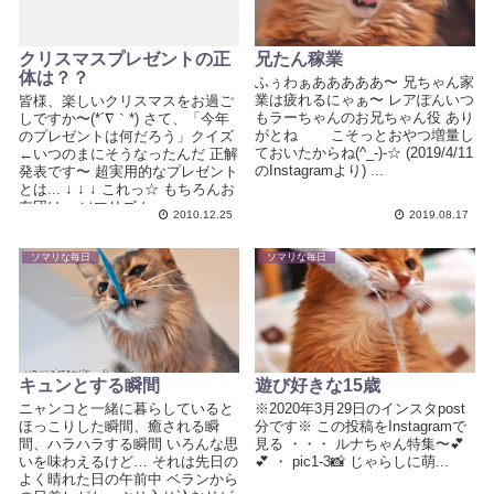
クリスマスプレゼントの正
兄たん稼業
体は？？
ふぅわぁあああああ〜 兄ちゃん家
業は疲れるにゃぁ〜 レアぽんいつ
皆様、楽しいクリスマスをお過ご
もラーちゃんのお兄ちゃん役 あり
しですか〜(*´∇｀*) さて、「今年
がとね こそっとおやつ増量し
のプレゼントは何だろう」クイズ
ておいたからね(^_-)-☆ (2019/4/11
←いつのまにそうなったんだ 正解
のInstagramより) ...
発表です〜 超実用的なプレゼント
とは... ↓ ↓ ↓ これっ☆ もちろんお
布団は... ソマリズム...
2010.12.25
2019.08.17
ソマリな毎日
ソマリな毎日
キュンとする瞬間
遊び好きな15歳
ニャンコと一緒に暮らしていると
※2020年3月29日のインスタpost
ほっこりした瞬間、癒される瞬
分です※ この投稿をInstagramで
間、ハラハラする瞬間 いろんな思
見る ・・・ ルナちゃん特集〜💕
いを味わえるけど… それは先日の
💕 ・ pic1-3📸 じゃらしに萌...
よく晴れた日の午前中 ベランから