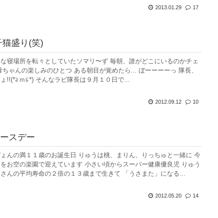
2013.01.29
17
猫盛り(笑)
な寝場所を転々としていたソマリ〜ず 毎朝、誰がどこにいるのかチェ
母ちゃんの楽しみのひとつ ある朝目が覚めたら... ぼーーーーっ 隊長、
!!(*≧ｍ≦*) そんなラピ隊長は９月１０日で...
2012.09.12
10
ースデー
ょんの満１１歳のお誕生日 りゅうは桃、まりん、りっちゅと一緒に 今
をお空の楽園で迎えています 小さい頃からスーパー健康優良児 りゅう
さんの平均寿命の２倍の１３歳まで生きて 「うさまた」になる...
2012.05.20
14