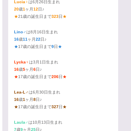
Lucia♀
は6月26日生まれ
20
歳
1
ヶ月
12
日♪
★
21歳の誕生日まで
323
日
★
Lino♂
は8月16日生まれ
16
歳
11
ヶ月
22
日♪
★
17歳の誕生日まで
9
日
★
Lycka♀
は3月1日生まれ
16
歳
5
ヶ月
6
日♪
★
17歳の誕生日まで
206
日
★
Lea-L♂
は6月30日生まれ
16
歳
1
ヶ月
8
日♪
★
17歳の誕生日まで
327
日
★
Laula♂
は10月13日生まれ
7
歳
9
ヶ月
25
日♪