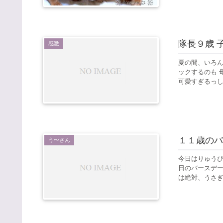
隊長９歳 子
感激
夏の間、いろん
ックするのも 
可愛すぎるっしょ
１１歳のバ
う〜さん
今日はりゅうぴ
日のバースデー
は絶対、うさぎ