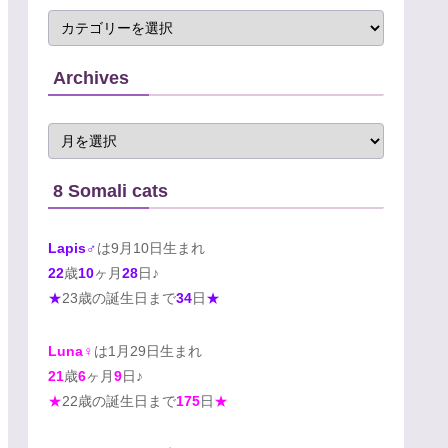
Archives
8 Somali cats
Lapis♂
は9月10日生まれ
22
歳
10
ヶ月
28
日♪
★
23歳の誕生日まで
34
日
★
Luna♀
は1月29日生まれ
21
歳
6
ヶ月
9
日♪
★
22歳の誕生日まで
175
日
★