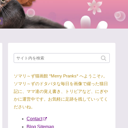
ソマリ～ず猫画館 *Merry Pranks* へようこそ♪。
ソマリ～ずのドタバタな毎日を画像で綴った猫日
記に、ママ達の覚え書き、トリビアなど、にぎや
かに運営中です。お気軽に足跡を残していってく
ださいね。
Contact
Blog Sitemap