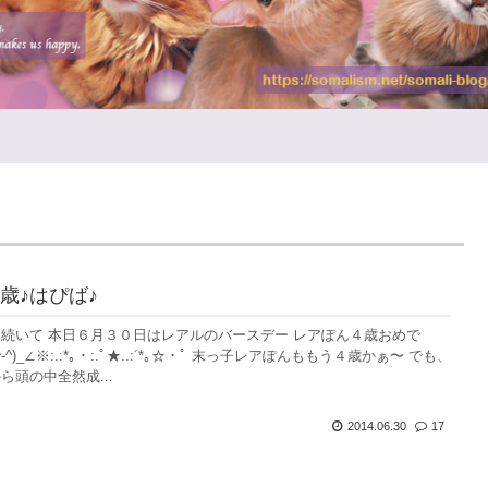
歳♪はぴば♪
続いて 本日６月３０日はレアルのバースデー レアぽん４歳おめで
!(*^-^)_∠※:.:*｡・:.ﾟ★..:´*｡☆・ﾟ 末っ子レアぽんももう４歳かぁ〜 でも、
ら頭の中全然成...
2014.06.30
17