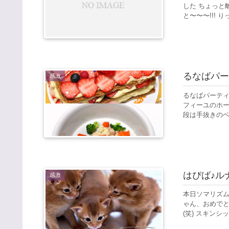
した ちょっと
と〜〜〜!!! 
るなばパー
感激
るなばパーティー
フィーユのホー
段は手抜きのベ
はぴば♪ル
感激
本日ソマリズム
ゃん、おめでと〜〜〜
(笑) スキンシッ