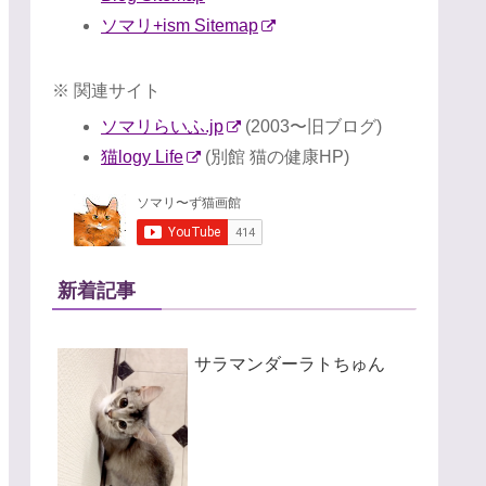
ソマリ+ism Sitemap
※ 関連サイト
ソマリらいふ.jp
(2003〜旧ブログ)
猫logy Life
(別館 猫の健康HP)
新着記事
サラマンダーラトちゅん