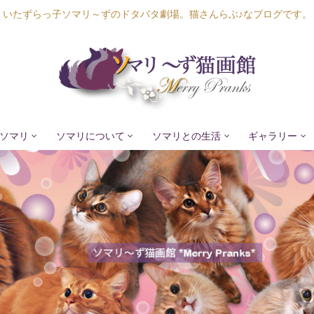
いたずらっ子ソマリ～ずのドタバタ劇場。猫さんらぶ♪なブログです。
ソマリ
ソマリについて
ソマリとの生活
ギャラリー
Lapis Luna
Lucia Lino
Lycka Leal
Laula