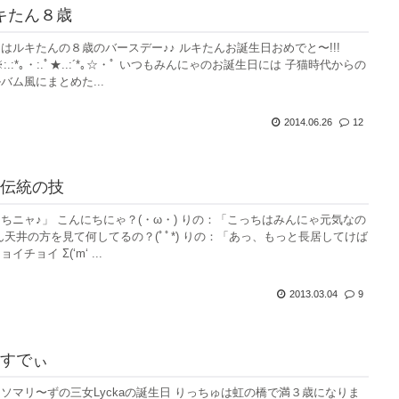
キたん８歳
はルキたんの８歳のバースデー♪♪ ルキたんお誕生日おめでと〜!!!
)_∠※:.:*｡・:.ﾟ★..:´*｡☆・ﾟ いつもみんにゃのお誕生日には 子猫時代からの
バム風にまとめた...
2014.06.26
12
伝統の技
ちニャ♪」 こんにちにゃ？(・ω・) りの：「こっちはみんにゃ元気なの
ん天井の方を見て何してるの？(ﾟﾟ*) りの：「あっ、もっと長居してけば
チョイ Σ(‘m‘ ...
2013.03.04
9
すでぃ
ソマリ〜ずの三女Lyckaの誕生日 りっちゅは虹の橋で満３歳になりま