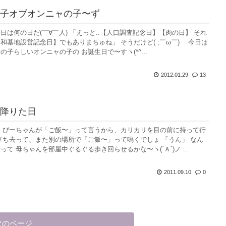
子オブオンニャの子〜ず
日は何の日だ(￣∀￣人) 「えっと..【人口調査記念日】【肉の日】 それ
和基地設営記念日】でもありまちゅね」 そうだけど( ;￣ω￣)ゞ 今日は
子らしいオンニャの子の お誕生日で〜すヽ(*^...
2012.01.29
13
降りた日
 ぴーちゃんが「ご飯〜」って言うから、カリカリを目の前に持って行
立ち去って、また別の場所で「ご飯〜」って鳴くでしょ 「うん」 なん
て 母ちゃんを部屋中ぐるぐる歩き回らせるかな〜ヽ(´Ａ`)ノ ...
2011.09.10
0
次のページ