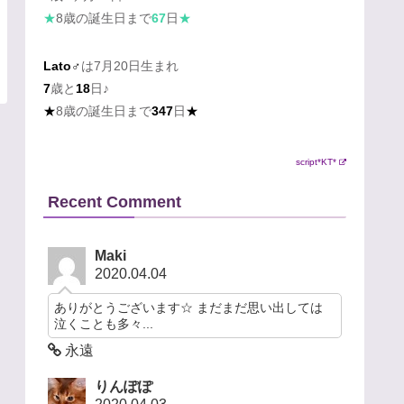
★
8歳の誕生日まで
67
日
★
Lato♂
は7月20日生まれ
7
歳と
18
日♪
★
8歳の誕生日まで
347
日
★
script*KT*
Recent Comment
Maki
2020.04.04
ありがとうございます☆ まだまだ思い出しては
泣くことも多々...
永遠
りんぽぽ