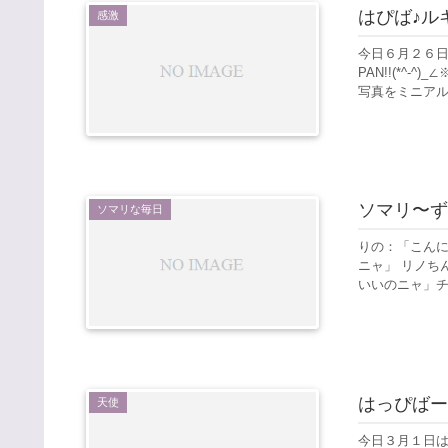
はぴば♪ル
感激
今日６月２６日
PAN!!(*^-^
写真をミニアル
ソマリ〜ず
ソマリな毎日
りの：「こんに
ニャ」 リノち
いいのニャ」チョイ
はっぴばー
天使
今日３月１日は