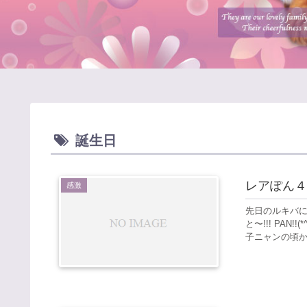
誕生日
レアぽん４
感激
先日のルキバに
と〜!!! PAN!
子ニャンの頃か