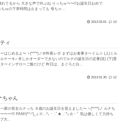
離れてるから 大きな声で叫ぶね りっちゅ〜〜!!お誕生日おめで
りっちゅの下界時間は止まっても 母ちゃ...
2013.03.01
13
ティ
はじめるよ〜ヽ(*^^*)ノ＠昨夜レポ まずはお食事ターイム☆ (上)ミル
ルケーキ♪ 冬しかオーダーできないのでルナの誕生日の定番(笑) (下)普
ターインザローご飯だけど 昨日は、まぐろと白...
2013.01.30
12
ナちゃん
一家の長女ルナっち ８歳のお誕生日を迎えました〜ヽ(*^^*)ノ ルナち
!!! PAN!!(*^-^)_∠※:.:*｡・:.ﾟ★..:´*｡☆・ﾟ 気は優しくて力持ち
プ大...