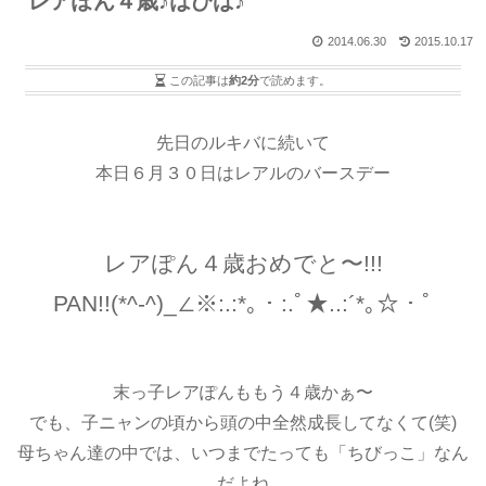
レアぽん４歳♪はぴば♪
2014.06.30
2015.10.17
この記事は
約2分
で読めます。
先日のルキバに続いて
本日６月３０日はレアルのバースデー
レアぽん４歳おめでと〜!!!
PAN!!(*^-^)_∠※:.:*｡・:.ﾟ★..:´*｡☆・ﾟ
末っ子レアぽんももう４歳かぁ〜
でも、子ニャンの頃から頭の中全然成長してなくて(笑)
母ちゃん達の中では、いつまでたっても「ちびっこ」なん
だよね