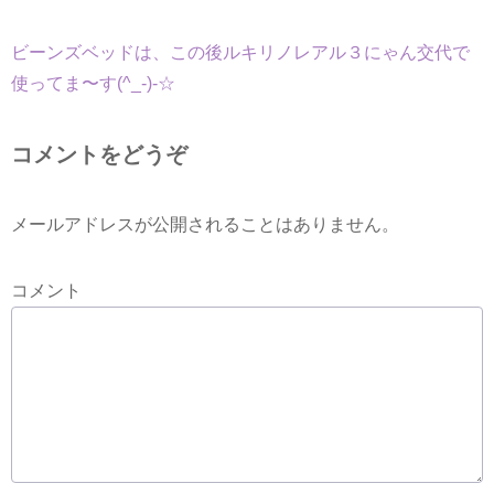
ビーンズベッドは、この後ルキリノレアル３にゃん交代で
使ってま〜す(^_-)-☆
コメントをどうぞ
メールアドレスが公開されることはありません。
コメント