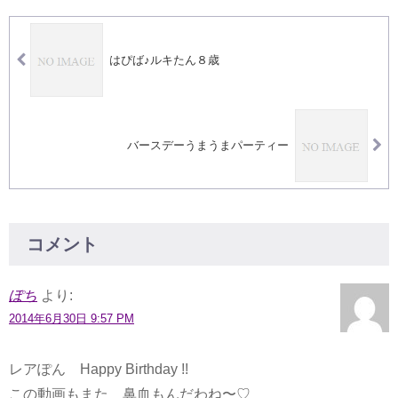
はぴば♪ルキたん８歳
バースデーうまうまパーティー
コメント
ぽち
より:
2014年6月30日 9:57 PM
レアぽん Happy Birthday !!
この動画もまた 鼻血もんだわね〜♡