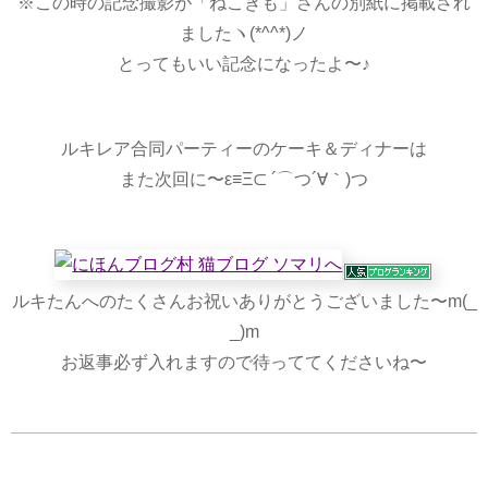
※この時の記念撮影が「ねこきも」さんの別紙に掲載され
ましたヽ(*^^*)ノ
とってもいい記念になったよ〜♪
ルキレア合同パーティーのケーキ＆ディナーは
また次回に〜ε≡Ξ⊂ ´⌒つ´∀｀)つ
ルキたんへのたくさんお祝いありがとうございました〜m(_
_)m
お返事必ず入れますので待っててくださいね〜