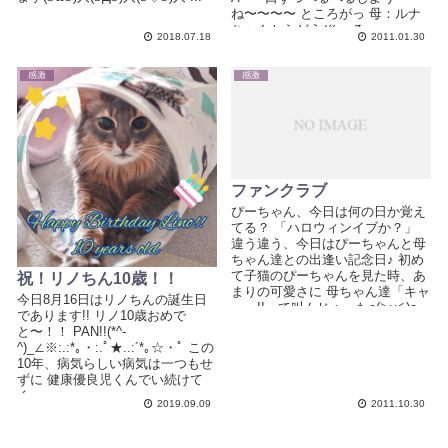
ね〜〜〜〜 ところがっ 母：ルナ
ちゃんからどうぞ〜 る...
2018.07.18
2011.01.30
感激
感激
ファンクラブ
ぴーちゃん、今日は何の日か覚え
てる？ 「ハロウィンイブか？」
違う違う、今日はぴーちゃんと母
ちゃん達との出逢い記念日♪ 初め
て子猫のぴーちゃんを見た時、あ
祝！リノちん10歳！！
まりの可愛さに 母ちゃん達「キャ
今日8月16日はリノちんの誕生日
ーっ!!」て叫んじゃったo(≧ω≦)o
であります!! リノ10歳おめで
「アイド...
と〜！！ PAN!!(*^-
^)_∠※:.:*｡・:.ﾟ★..:´*｡☆・ﾟ この
10年、病気らしい病気は一つもせ
ずに 健康優良児くんでい続けて
く...
2019.09.09
2011.10.30