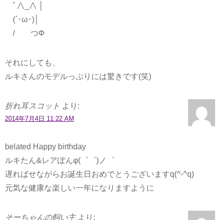
ﾞ∧_∧ │
(`･ω･)│
/ つΦ
それにしても、
ルキさんのモデルっぷりには驚きです(笑)
折れ耳スコット
より:
2014年7月4日 11:22 AM
belated Happy birthday
ルキたん&レアぽんφ(゜゜)ノ゜
遅ればせながらお誕生日おめでとうございますq(^-^q)
元気な健康な楽しい一年になりますように
そーちゃんの飼い主
より: