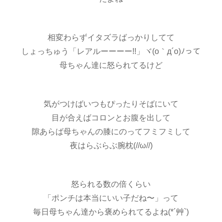
相変わらずイタズラばっかりしてて
しょっちゅう「レアルーーーー!!」ヾ(o｀д´o)ﾉって
母ちゃん達に怒られてるけど
気がつけばいつもぴったりそばにいて
目が合えばコロンとお腹を出して
隙あらば母ちゃんの膝にのってフミフミして
夜はらぶらぶ腕枕(//ω//)
怒られる数の倍くらい
「ポンチは本当にいい子だね〜」って
毎日母ちゃん達から褒められてるよね(*´艸`)