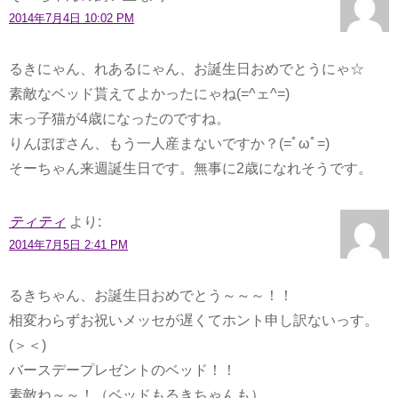
2014年7月4日 10:02 PM
るきにゃん、れあるにゃん、お誕生日おめでとうにゃ☆
素敵なベッド貰えてよかったにゃね(=^ェ^=)
末っ子猫が4歳になったのですね。
りんぽぽさん、もう一人産まないですか？(=ﾟωﾟ=)
そーちゃん来週誕生日です。無事に2歳になれそうです。
ティティ
より:
2014年7月5日 2:41 PM
るきちゃん、お誕生日おめでとう～～～！！
相変わらずお祝いメッセが遅くてホント申し訳ないっす。
(＞＜)
バースデープレゼントのベッド！！
素敵ね～～！（ベッドもるきちゃんも）