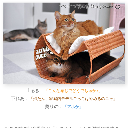
上るき：
「こんな感じでどうでちゅか♪」
下れあ：
「姉たん、家庭内モデルごっこはやめるのニャ」
奥りの：
「アホか」