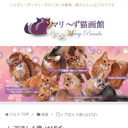
いたずらっ子ソマリ～ずのドタバタ劇場。猫さんらぶ♪なブログです。
Lapis Luna
Lucia Lino
Lycka Leal
Laula
ブログ TOP
感激
レアぽん４歳♪はぴば♪