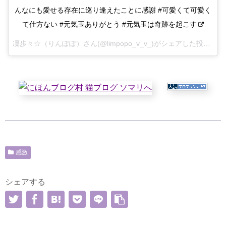
んなにも愛せる存在に巡り逢えたことに感謝 #可愛くて可愛く
て仕方ない #元気玉ありがとう #元気玉は奇跡を起こす
凜歩々☆（りんぽぽ）さん(@limpopo_v_v_)がシェアした投稿 –
2
感激
シェアする