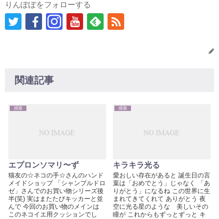
りんぽぽをフォローする
関連記事
感激
感激
エプロンソマリ〜ず
キラキラ光る
猫友の☆ネコの手☆さんのハンド
愛おしい存在があると 誕生日の言
メイドショップ 「シャンブルドロ
葉は「おめでとう」じゃなく 「あ
ゼ」さんでのお買い物シリーズ後
りがとう」になるね この世界に生
半(笑) 実はまたたびキッカーと並
まれてきてくれて ありがとう 夜
んで 今回のお買い物のメインは
空に光る星のような 美しいその
このネコイエ用クッションでし
瞳が これからもずっとずっと キ