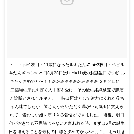
・・・ pic1枚目：11歳になったルキたん💕 pic2枚目：ベビル
キたん👶 ✨✨✨ 本日6月26日はLucia11歳のお誕生日です😊 ル
キたんおめでと〜！！🎉🎉🎉🎉🎉🎉🎉🎉🎉🎉🎉 ３月２日に十
二指腸の穿孔を塞ぐ大手術を受け、その後の組織検査で腺癌
と診断とされたルキア。 一時は愕然として途方にくれた母ち
ゃん達でしたが、皆さんからいただく温かい元気玉に支えら
れて、愛おしい娘を守りきる覚悟ができました。 術後、明日
何がおきても不思議じゃないと言われた時、まずは6月の誕生
日を迎えることを最初の目標と決めてから3ヶ月半。 毛玉吐き