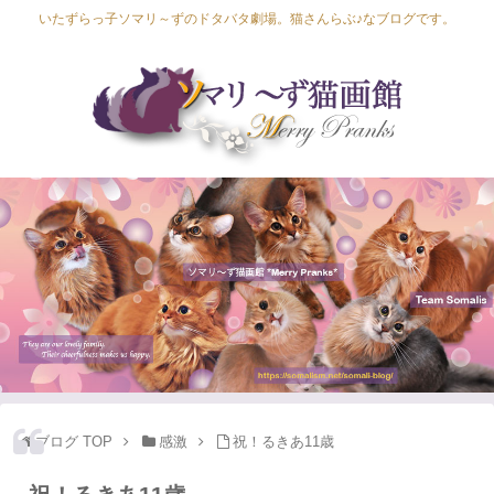
いたずらっ子ソマリ～ずのドタバタ劇場。猫さんらぶ♪なブログです。
Lapis Luna
Lucia Lino
Lycka Leal
Laula
ブログ TOP
感激
祝！るきあ11歳