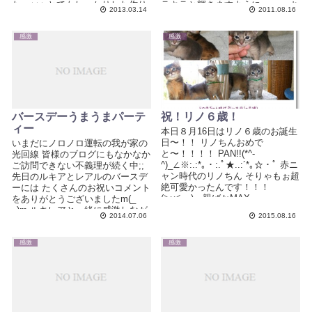
た〜↓↓↓ とてもしっかりした作り
ラキラと輝きますように・・・ ち
2013.03.14
2011.08.16
で...
なみに ...
感激
感激
バースデーうまうまパーテ
祝！リノ６歳！
ィー
本日８月16日はリノ６歳のお誕生
日〜！！ リノちんおめで
いまだにノロノロ運転の我が家の
と〜！！！！ PAN!!(*^-
光回線 皆様のブログにもなかなか
^)_∠※:.:*｡・:.ﾟ★..:´*｡☆・ﾟ 赤ニ
ご訪問できない不義理が続く中;;
ャン時代のリノちん そりゃもぉ超
先日のルキアとレアルのバースデ
絶可愛かったんです！！！
ーには たくさんのお祝いコメント
(≧ω≦。)←親ばかMAX...
をありがとうございましたm(_
_)m ルキレアと一緒に感激しなが
2014.07.06
2015.08.16
ら読...
感激
感激