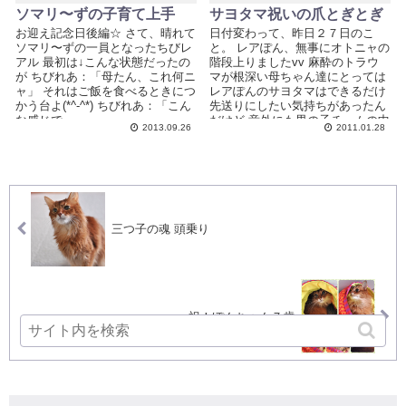
ソマリ〜ずの子育て上手
サヨタマ祝いの爪とぎとぎ
お迎え記念日後編☆ さて、晴れて
日付変わって、昨日２７日のこ
ソマリ〜ずの一員となったちびレ
と。 レアぽん、無事にオトニャの
アル 最初は↓こんな状態だったの
階段上りましたvv 麻酔のトラウ
が ちびれあ：「母たん、これ何ニ
マが根深い母ちゃん達にとっては
ャ」 それはご飯を食べるときにつ
レアぽんのサヨタマはできるだけ
かう台よ(*^-^*) ちびれあ：「こん
先送りにしたい気持ちがあったん
な感じで」 ...
だけど 意外にも男の子チームの中
2013.09.26
2011.01.28
で一番おませさん...
三つ子の魂 頭乗り
祝！ぽんちゃん７歳