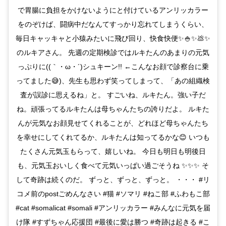
で胃腸に負担をかけないようにと付けているアンリッカラー
をのぞけば、闘病中だなんてすっかり忘れてしまうくらい、
毎日キャッキャと小猿みたいに飛び回り、快食快便✨🍚✨💩✨
のルキアさん。 先週の定期検診ではルキたんのあまりの元気
っぷりに((｀・ω・´)シュキーン!! ←こんなお顔で診察台に乗
ってました😅)、先生も思わず笑ってしまって、「あの組織検
査が誤診に思えるね」と。 すごいね、ルキたん。強い子だ
ね。頑張ってるルキたんは母ちゃんたちの誇りだよ。 ルキた
んが元気なお顔見せてくれることが、どれほど母ちゃんたち
を幸せにしてくれてるか、ルキたんは知ってるかな😊 いつも
たくさん元気玉もらって、嬉しいね。 今日も明日も明後日
も、元気玉おいしく食べて元気いっぱい過ごそうね ✨✨✨ そ
して奇跡は続くのだ。 ずっと、ずっと、ずっと。 ・・・ #リ
コメ前のpostごめんなさい #猫 #ソマリ #ねこ部 #ふわもこ部
#cat #somalicat #somali #アンリッカラー #みんなに元気を届
け隊 #すずちゃん応援団 #最後に愛は勝つ #奇跡は起きる #こ