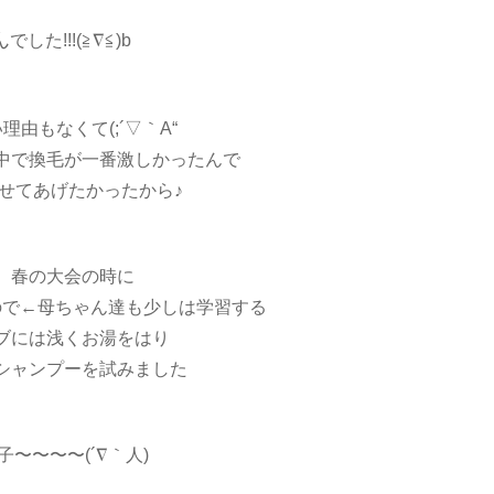
ん
でした!!!(≧∇≦)b
由もなくて(;´▽｀A“
中で換毛が一番激しかったんで
せてあげたかったから♪
、春の大会の時に
ので←母ちゃん達も少しは学習する
ブには浅くお湯をはり
シャンプーを試みました
〜〜〜〜(´∇｀人)