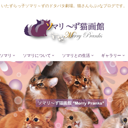
いたずらっ子ソマリ～ずのドタバタ劇場。猫さんらぶ♪なブログです。
ソマリ
ソマリについて
ソマリとの生活
ギャラリー
Lapis Luna
Lucia Lino
Lycka Leal
Laula