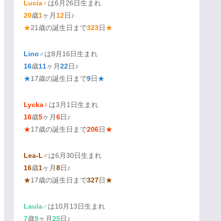
Lucia♀
は6月26日生まれ
20
歳
1
ヶ月
12
日♪
★
21歳の誕生日まで
323
日
★
Lino♂
は8月16日生まれ
16
歳
11
ヶ月
22
日♪
★
17歳の誕生日まで
9
日
★
Lycka♀
は3月1日生まれ
16
歳
5
ヶ月
6
日♪
★
17歳の誕生日まで
206
日
★
Lea-L♂
は6月30日生まれ
16
歳
1
ヶ月
8
日♪
★
17歳の誕生日まで
327
日
★
Laula♂
は10月13日生まれ
7
歳
9
ヶ月
25
日♪