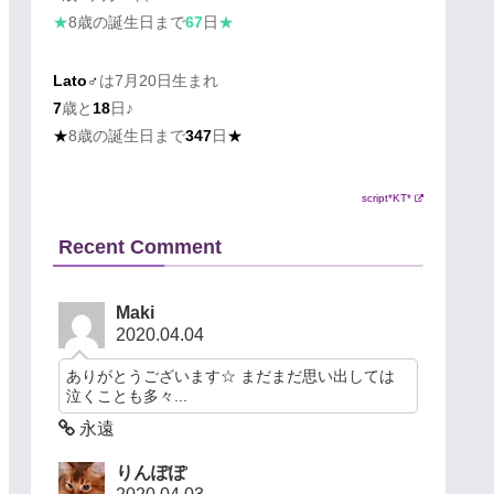
★
8歳の誕生日まで
67
日
★
Lato♂
は7月20日生まれ
7
歳と
18
日♪
★
8歳の誕生日まで
347
日
★
script*KT*
Recent Comment
Maki
2020.04.04
ありがとうございます☆ まだまだ思い出しては
泣くことも多々...
永遠
りんぽぽ