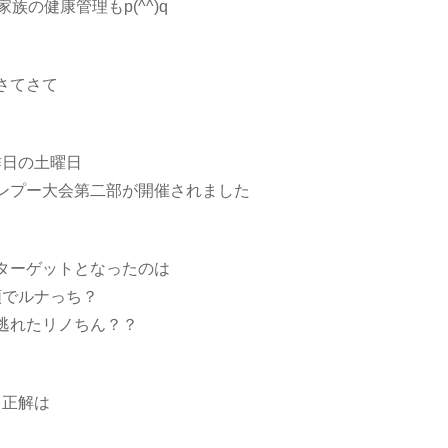
族の健康管理もp(^^)q
さてさて
昨日の土曜日
ンプー大会第二部が開催されました
ターゲットとなったのは
順でルナっち？
逃れたリノちん？？
正解は