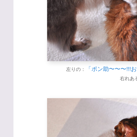
「ポン助〜〜〜!!
左りの：
右れあ