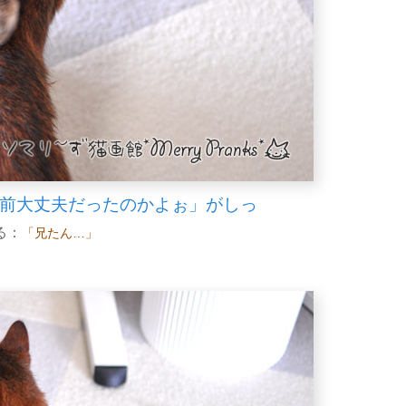
!お前大丈夫だったのかよぉ」がしっ
る：
「兄たん…」