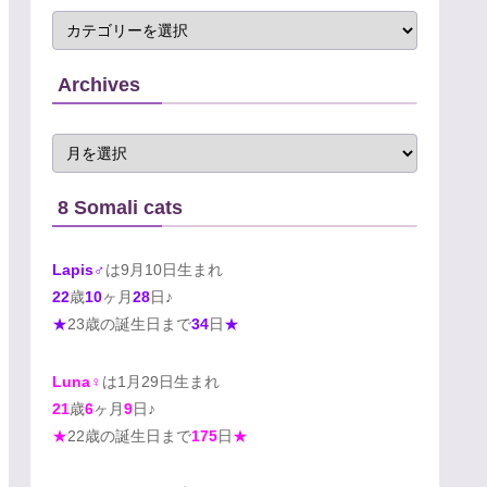
Archives
8 Somali cats
Lapis♂
は9月10日生まれ
22
歳
10
ヶ月
28
日♪
★
23歳の誕生日まで
34
日
★
Luna♀
は1月29日生まれ
21
歳
6
ヶ月
9
日♪
★
22歳の誕生日まで
175
日
★