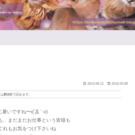
2013.08.12
2015.03.08
事は
約3分
で読めます。
いですね〜ι(´Д｀υ)
も、まだまだお仕事という皆様も
ぐれもお気をつけ下さいね