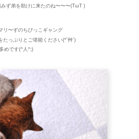
ず弟を助けに来たのね〜〜〜(TωT )
マリ〜ずのちびっこギャング
をたっぷりとご堪能ください(*´艸`)
多めです(^人^;)