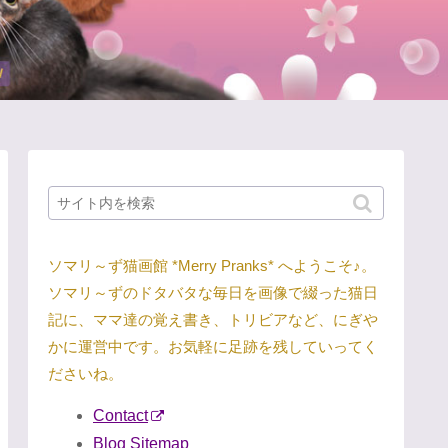
ソマリ～ず猫画館 *Merry Pranks* へようこそ♪。
ソマリ～ずのドタバタな毎日を画像で綴った猫日
記に、ママ達の覚え書き、トリビアなど、にぎや
かに運営中です。お気軽に足跡を残していってく
ださいね。
Contact
Blog Sitemap