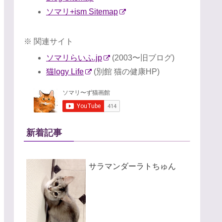
ソマリ+ism Sitemap
※ 関連サイト
ソマリらいふ.jp
(2003〜旧ブログ)
猫logy Life
(別館 猫の健康HP)
新着記事
サラマンダーラトちゅん