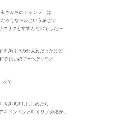
ン友さんちのシャンプーは
だろうな〜♪♪という感じで
サクサクとすすんだのでした〜
すすぎはその分大変だったけど
で はい終了〜＼(^▽^)／
んで
を拭き拭きしはじめたら
ドアをドンドンと叩くリノの姿が…