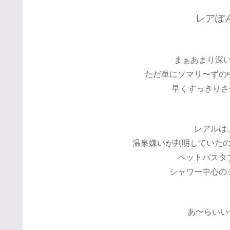
レアぽ
まぁあまり深い理
ただ単にソマリ〜ずの
早くすっきりさ
レアルは
温泉嫌いが判明していた
ペットバスタ
シャワー中心の
あ〜らいい子