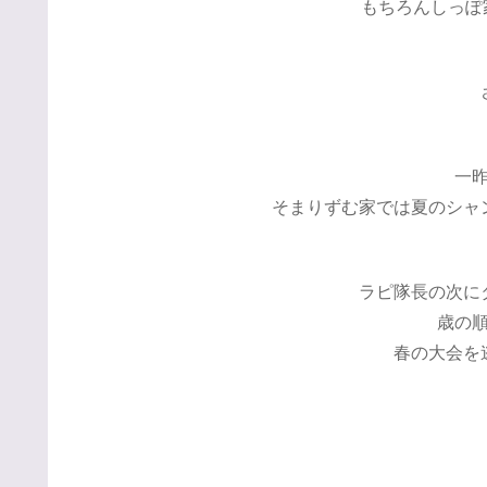
もちろんしっぽ家
一
そまりずむ家では夏のシャ
ラピ隊長の次に
歳の
春の大会を