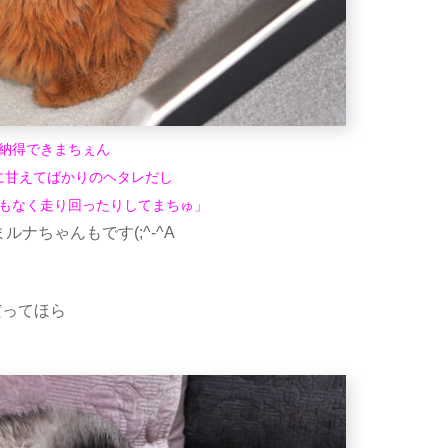
納得できまちぇん
に甘えてばかりのヘタレだし
もなく走り回ったりしてまちゅ」
ナちゃんもです(;^-^A
だってほら