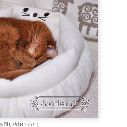
同じ格好(*≧ｍ≦*)