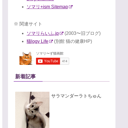
ソマリ+ism Sitemap
※ 関連サイト
ソマリらいふ.jp
(2003〜旧ブログ)
猫logy Life
(別館 猫の健康HP)
新着記事
サラマンダーラトちゅん