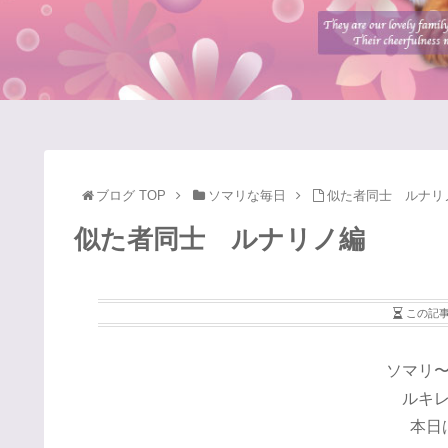
ブログ TOP
ソマリな毎日
似た者同士 ルナリ
似た者同士 ルナリノ編
この記
ソマリ
ルキ
本日