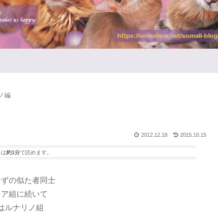
ノ編
2012.12.18
2015.10.15
事は
約1分
で読めます。
〜ずの似た者同士
レア組に続いて
はルナリノ組