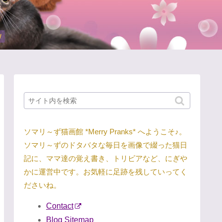
ソマリ～ず猫画館 *Merry Pranks* へようこそ♪。
ソマリ～ずのドタバタな毎日を画像で綴った猫日
記に、ママ達の覚え書き、トリビアなど、にぎや
かに運営中です。お気軽に足跡を残していってく
ださいね。
Contact
Blog Sitemap