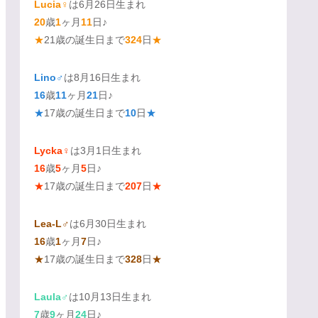
Lucia♀
は6月26日生まれ
20
歳
1
ヶ月
11
日♪
★
21歳の誕生日まで
324
日
★
Lino♂
は8月16日生まれ
16
歳
11
ヶ月
21
日♪
★
17歳の誕生日まで
10
日
★
Lycka♀
は3月1日生まれ
16
歳
5
ヶ月
5
日♪
★
17歳の誕生日まで
207
日
★
Lea-L♂
は6月30日生まれ
16
歳
1
ヶ月
7
日♪
★
17歳の誕生日まで
328
日
★
Laula♂
は10月13日生まれ
7
歳
9
ヶ月
24
日♪