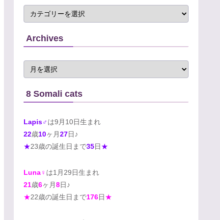
Archives
8 Somali cats
Lapis♂
は9月10日生まれ
22
歳
10
ヶ月
27
日♪
★
23歳の誕生日まで
35
日
★
Luna♀
は1月29日生まれ
21
歳
6
ヶ月
8
日♪
★
22歳の誕生日まで
176
日
★