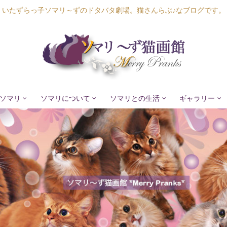
いたずらっ子ソマリ～ずのドタバタ劇場。猫さんらぶ♪なブログです。
ソマリ
ソマリについて
ソマリとの生活
ギャラリー
Lapis Luna
Lucia Lino
Lycka Leal
Laula