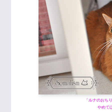
「ルナのおち
やめてほ