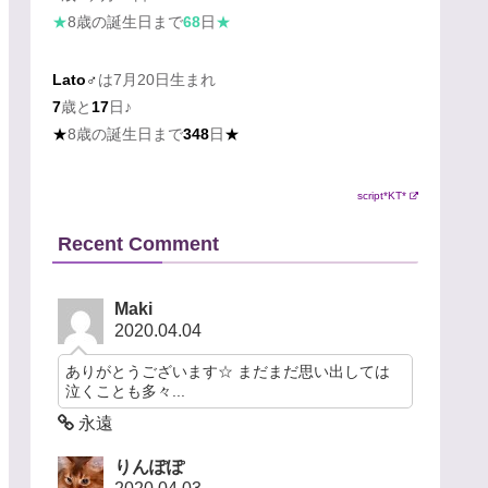
★
8歳の誕生日まで
68
日
★
Lato♂
は7月20日生まれ
7
歳と
17
日♪
★
8歳の誕生日まで
348
日
★
script*KT*
Recent Comment
Maki
2020.04.04
ありがとうございます☆ まだまだ思い出しては
泣くことも多々...
永遠
りんぽぽ