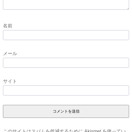
名前
メール
サイト
このサイトはスパムを低減するために Akismet を使ってい