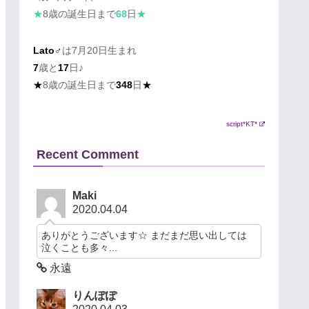
★
8歳の誕生日まで
68
日
★
Lato♂
は7月20日生まれ
7
歳と
17
日♪
★
8歳の誕生日まで
348
日
★
script*KT*
Recent Comment
Maki
2020.04.04
ありがとうございます☆ まだまだ思い出しては
泣くことも多々...
永遠
りんぽぽ