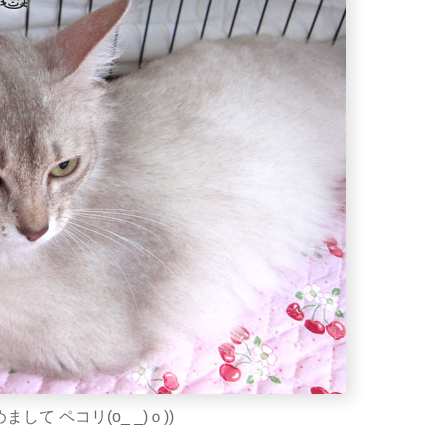
して ペコリ(o_ _)ｏ))