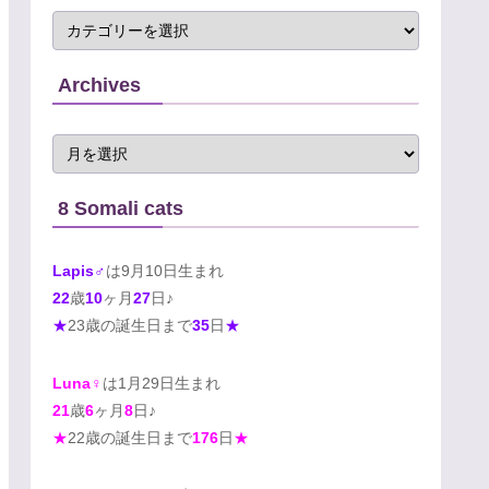
Archives
8 Somali cats
Lapis♂
は9月10日生まれ
22
歳
10
ヶ月
27
日♪
★
23歳の誕生日まで
35
日
★
Luna♀
は1月29日生まれ
21
歳
6
ヶ月
8
日♪
★
22歳の誕生日まで
176
日
★