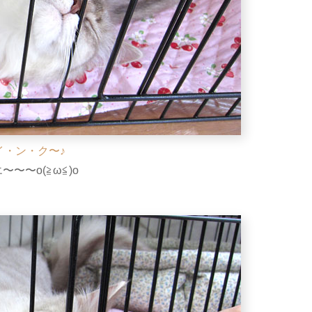
イ・ン・ク〜♪
〜〜〜o(≧ω≦)o