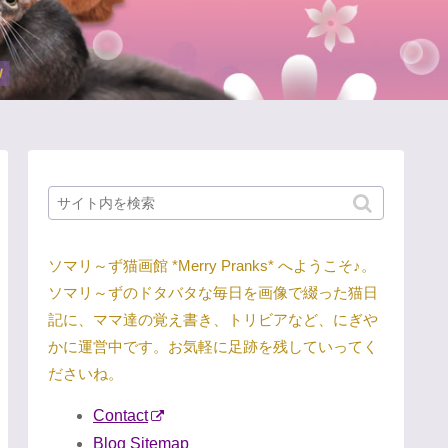
ソマリ～ず猫画館 *Merry Pranks* へようこそ♪。
ソマリ～ずのドタバタな毎日を画像で綴った猫日
記に、ママ達の覚え書き、トリビアなど、にぎや
かに運営中です。お気軽に足跡を残していってく
ださいね。
Contact
Blog Sitemap