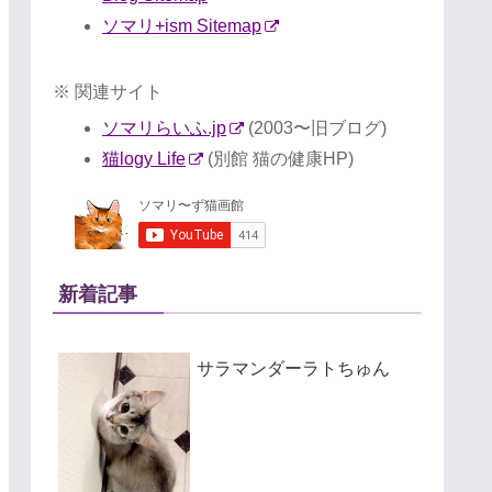
ソマリ+ism Sitemap
※ 関連サイト
ソマリらいふ.jp
(2003〜旧ブログ)
猫logy Life
(別館 猫の健康HP)
新着記事
サラマンダーラトちゅん