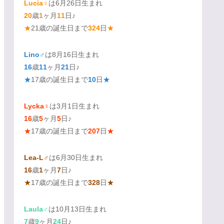
Lucia♀
は6月26日生まれ
20
歳
1
ヶ月
11
日♪
★
21歳の誕生日まで
324
日
★
Lino♂
は8月16日生まれ
16
歳
11
ヶ月
21
日♪
★
17歳の誕生日まで
10
日
★
Lycka♀
は3月1日生まれ
16
歳
5
ヶ月
5
日♪
★
17歳の誕生日まで
207
日
★
Lea-L♂
は6月30日生まれ
16
歳
1
ヶ月
7
日♪
★
17歳の誕生日まで
328
日
★
Laula♂
は10月13日生まれ
7
歳
9
ヶ月
24
日♪