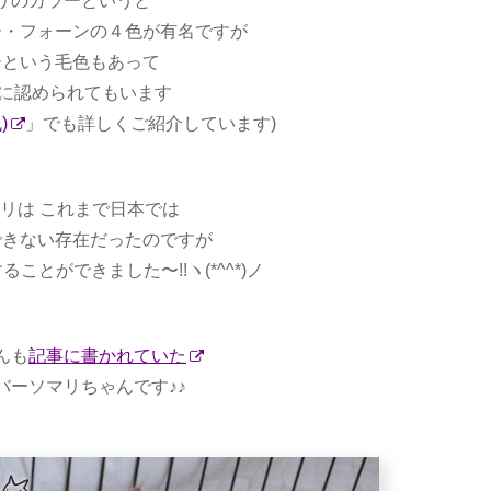
リのカラーというと
ー・フォーンの４色が有名ですが
ーという毛色もあって
式に認められてもいます
)
」でも詳しくご紹介しています)
リは これまで日本では
できない存在だったのですが
とができました〜!!ヽ(*^^*)ノ
んも
記事に書かれていた
バーソマリちゃんです♪♪