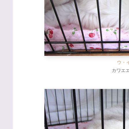
ウ・
カワエエ