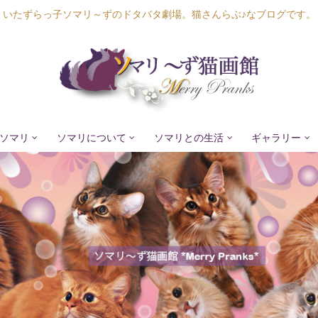
いたずらっ子ソマリ～ずのドタバタ劇場。猫さんらぶ♪なブログです。
ソマリ
ソマリについて
ソマリとの生活
ギャラリー
Lapis Luna
Lucia Lino
Lycka Leal
Laula