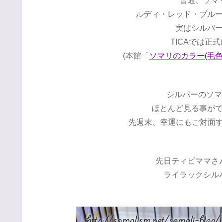
普通、ソマ
ルディ・レッド・ブル
実はシルバ
TICAでは正
(本館「
ソマリのカラー(毛色
シルバーのソマ
ほとんど見る事が
先週末、幸運にもご対面するこ
先日ティビママさ
ライラックシル