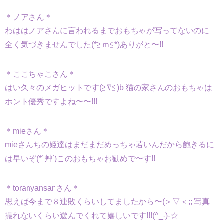
＊ノアさん＊
わははノアさんに言われるまでおもちゃが写ってないのに
全く気づきませんでした(*≧ｍ≦*)ありがと〜!!
＊ここちゃこさん＊
はい久々のメガヒットです(≧∇≦)b 猫の家さんのおもちゃは
ホント優秀ですよね〜〜!!!
＊mieさん＊
mieさんちの姫達はまだまだめっちゃ若いんだから飽きるに
は早いぞ(*´艸`)このおもちゃお勧めで〜す!!
＊toranyansanさん＊
思えば今まで８連敗くらいしてましたから〜(＞▽＜;; 写真
撮れないくらい遊んでくれて嬉しいです!!!(^_-)-☆