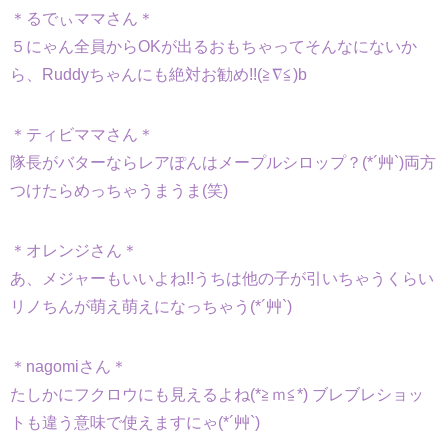
＊るでぃママさん＊
５にゃん全員からOKが出るおもちゃってそんなにないか
ら、Ruddyちゃんにも絶対お勧め!!(≧∇≦)b
＊ティビママさん＊
隊長がバターならレアぽんはメープルシロップ？(*´艸`)両方
つけたらめっちゃうまうま(笑)
＊オレンジさん＊
あ、メジャーもいいよね!!うちは他の子が引いちゃうくらい
リノちんが萌え萌えになっちゃう(*´艸`)
＊nagomiさん＊
たしかにフクロウにも見えるよね(*≧ｍ≦*) ブレブレショッ
トも違う意味で使えますにゃ(*´艸`)