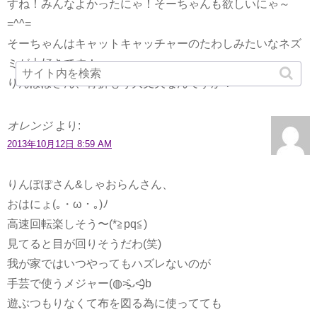
すね！みんなよかったにゃ！そーちゃんも欲しいにゃ～
=^^=
そーちゃんはキャットキャッチャーのたわしみたいなネズ
ミが大好きです！
りんぽぽさん、骨折もう大丈夫なんですか？
オレンジ
より:
2013年10月12日 8:59 AM
りんぽぽさん&しゃおらんさん、
おはにょ(｡・ω・｡)ﾉ
高速回転楽しそう〜(*≧pq≦)
見てると目が回りそうだわ(笑)
我が家ではいつやってもハズレないのが
手芸で使うメジャー(◍˃̵͈̑ᴗ˂̵͈̑)b
遊ぶつもりなくて布を図る為に使ってても