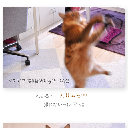
「とりゃっ!!!!」
れある：
撮れないっ(＞▽＜;;