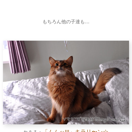
もちろん他の子達も…
「ムムッ!!!」キラリ〜ン☆