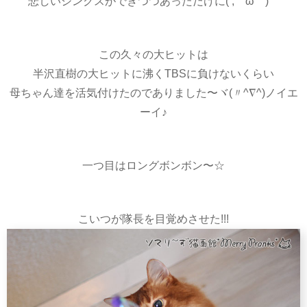
悲しいジンクスができつつあっただけに( ;￣ω￣)ゞ
この久々の大ヒットは
半沢直樹の大ヒットに沸くTBSに負けないくらい
母ちゃん達を活気付けたのでありました〜ヾ(〃^∇^)ノイエ
ーイ♪
一つ目はロングボンボン〜☆
こいつが隊長を目覚めさせた!!!