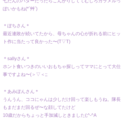
七たんのバターだったらこんがりしててむしろカラメルっ
ぽいかもね(*´艸`)
＊ぽちさん＊
最近連敗が続いてたから、母ちゃんの心が折れる前にヒッ
ト作に当たって良かった〜(T▽T)
＊sallyさん＊
ホント食いつきのいいおもちゃ探しってママにとって大仕
事ですよね〜(＞▽＜;;
＊あみぽんさん＊
うんうん、ココにゃんは少しだけ回って楽しもうね。隊長
もまだまだ回るぜ〜な顔してたけど
10歳だからちょっと手加減しときました(;^-^A