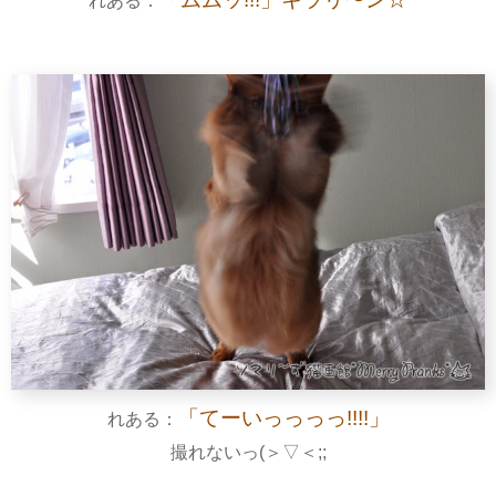
れある：
「てーいっっっっ!!!!」
れある：
撮れないっ(＞▽＜;;