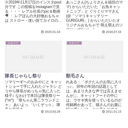
※2019年11月17日のインスタpost
あっこさん(ちょりさん＆福坊のマ
分です この投稿をInstagramで見
マ) からいただいた「お魚キャッ
る ・・・ レアル社長のpic＆動画
トニップ」と ぐりぐりママさん
🎥 ・ レアぽんの大好物おもちゃ
(@「ソマリキャッテリー
は ストロー・使い捨てカイロの...
GURIGURI」) からいただいたオ
リジナルおもちゃで 萌え萌えのソ
マリ〜ず(≧ω≦。) ...
2020.01.03
2018.07.10
おあそび
おあそび
隊長じゃらし祭り
獣毛さん
ソマリ〜ずへのおみやにと キャッ
れある：「ボクたんのお気に入り
トショーで手に入れたジャラシ ど
っ♪」 卯年の年頭の話題として
うやら隊長がめっちゃ気に入った
は、あまり大きな声では言えませ
様子♪ なわけで本日は隊長祭り〜
んが;;;、キャットフードの中に
(^m^) 「母ちゃん第二ラウンドニ
は、ウサギ肉を使っているものが
ャ」 あいよっ 「いくぞっ☆」 隊
何銘柄かあって、猫さんのお腹に
長お目目キ...
特に優しいフードと言われてま
2013.03.29
2011.01.15
す。実際、それで軟便が治っ...