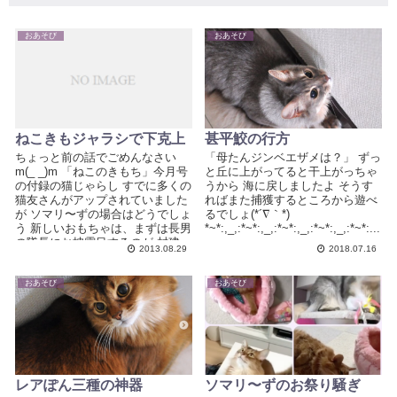
おあそび
おあそび
ねこきもジャラシで下克上
甚平鮫の行方
ちょっと前の話でごめんなさい
「母たんジンベエザメは？」 ずっ
m(_ _)m 「ねこのきもち」今月号
と丘に上がってると干上がっちゃ
の付録の猫じゃらし すでに多くの
うから 海に戻しましたよ そうす
猫友さんがアップされていました
ればまた捕獲するところから遊べ
が ソマリ〜ずの場合はどうでしょ
るでしょ(*´∇｀*)
う 新しいおもちゃは、まずは長男
*~*:,_,:*~*:,_,:*~*:,_,:*~*:,_,:*~*:...
の隊長にお披露目するのが 封建...
2013.08.29
2018.07.16
おあそび
おあそび
レアぽん三種の神器
ソマリ〜ずのお祭り騒ぎ