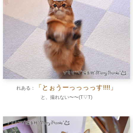
「とぉうーっっっっす!!!!」
れある：
と、撮れない〜〜(T▽T)