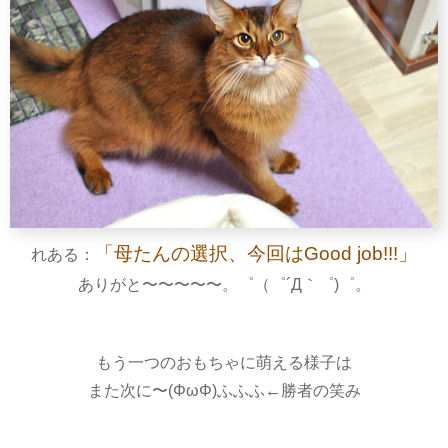
「母たんの選択、今回はGood job!!!」
れある：
ありがと〜〜〜〜〜。゜（゜´Д｀゜)゜。
もう一つのおもちゃに萌える様子は
また次に〜(ΦωΦ)ふふふ←勝者の笑み