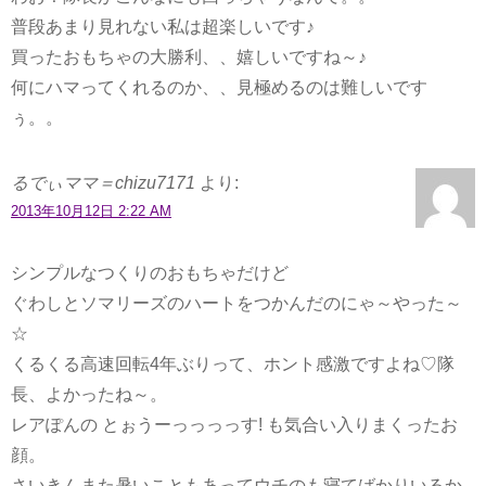
普段あまり見れない私は超楽しいです♪
買ったおもちゃの大勝利、、嬉しいですね～♪
何にハマってくれるのか、、見極めるのは難しいです
ぅ。。
るでぃママ＝chizu7171
より:
2013年10月12日 2:22 AM
シンプルなつくりのおもちゃだけど
ぐわしとソマリーズのハートをつかんだのにゃ～やった～
☆
くるくる高速回転4年ぶりって、ホント感激ですよね♡隊
長、よかったね～。
レアぽんの とぉうーっっっっす! も気合い入りまくったお
顔。
さいきんまた暑いこともあってウチのも寝てばかりいるか