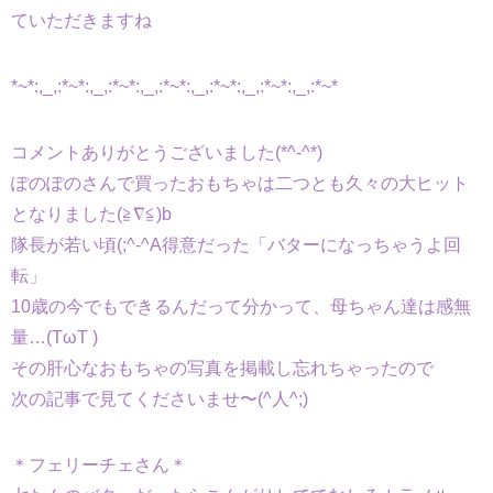
ていただきますね
*~*:,_,:*~*:,_,:*~*:,_,:*~*:,_,:*~*:,_,:*~*:,_,:*~*
コメントありがとうございました(*^-^*)
ぽのぽのさんで買ったおもちゃは二つとも久々の大ヒット
となりました(≧∇≦)b
隊長が若い頃(;^-^A得意だった「バターになっちゃうよ回
転」
10歳の今でもできるんだって分かって、母ちゃん達は感無
量…(TωT )
その肝心なおもちゃの写真を掲載し忘れちゃったので
次の記事で見てくださいませ〜(^人^;)
＊フェリーチェさん＊