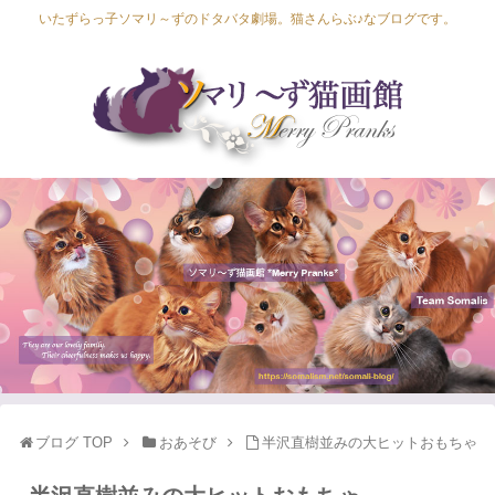
いたずらっ子ソマリ～ずのドタバタ劇場。猫さんらぶ♪なブログです。
Lapis Luna
Lucia Lino
Lycka Leal
Laula
ブログ TOP
おあそび
半沢直樹並みの大ヒットおもちゃ