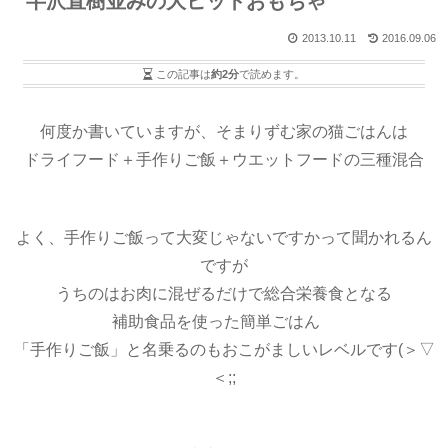
半沢直樹並みの大ヒットおもちゃ
2013.10.11
2016.09.06
この記事は
約2分
で読めます。
何度か書いていますが、そまりずむ家の猫ごはんは
ドライフード＋手作りご飯＋ウエットフードの三種混合
よく、手作りご飯って大変じゃないですかって聞かれるん
ですが
うちのはお肉に混ぜるだけで総合栄養食となる
補助食品を使った簡単ごはん
「手作りご飯」と名乗るのもおこがましいレベルです(＞▽
＜;;