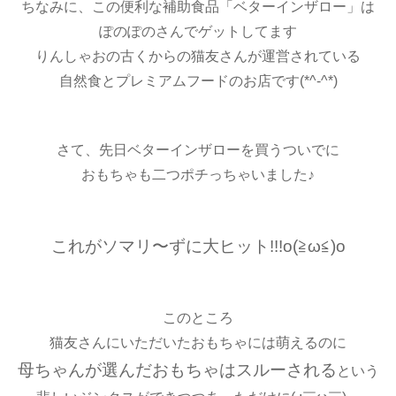
ちなみに、この便利な補助食品「ベターインザロー」は
ぽのぽのさんでゲットしてます
りんしゃおの古くからの猫友さんが運営されている
自然食とプレミアムフードのお店です(*^-^*)
さて、先日ベターインザローを買うついでに
おもちゃも二つポチっちゃいました♪
これがソマリ〜ずに大ヒット!!!o(≧ω≦)o
このところ
猫友さんにいただいたおもちゃには萌えるのに
母ちゃんが選んだおもちゃはスルーされる
という