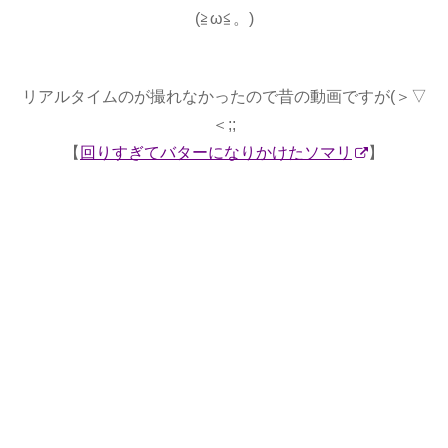
(≧ω≦。)
リアルタイムのが撮れなかったので昔の動画ですが(＞▽
＜;;
【
回りすぎてバターになりかけたソマリ
】