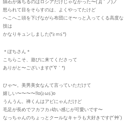
隕石が落ちるのはロシアだけじゃなかった〜(´Д｀ノ)ノ
怒られて目をそらすのは、よくやってたけど
へこへこ頭を下げながら布団にそ〜っと入ってくる高度な
技は
かなりキュンしました(*≧ｍ≦*)
＊ぽちさん＊
こちらこそ、遊びに来てくださって
ありがと〜ございます(*´∇｀*)
ひゃ〜。美男美女なんて言っていただけて
嬉しい〜〜〜〜!!o(≧ω≦)o
うんうん。禅くんはアビにゃんだけど
毛足が長めでフカフカ♪幼い感じが可愛いです〜
なっちゃんのちょっとクールなキャラも大好きです(*´艸`)