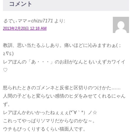
コメント
るでぃママ＝chizu7171
より:
2013年2月20日 12:18 AM
教訓、思い当たるふしあり。痛いほどに沁みますわぁ(；
≧∇≦)
レアぽんの「あ・・・」のお顔がなんともいえずカワイイ
♡
怒られたときのゴメンネと反省と区切りのつけかた……
人間の子どもと変らない感情のヒダをみせてくれるにゃん
ず。
レアぽんかわいかったねぇぇぇ(*´∀｀*）ノ☆
これってやっぱりソマリだからなのかな～。
ウチもびっくりするくらい猫面人です。