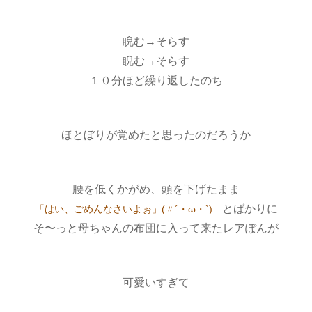
睨む→そらす
睨む→そらす
１０分ほど繰り返したのち
ほとぼりが覚めたと思ったのだろうか
腰を低くかがめ、頭を下げたまま
とばかりに
「はい、ごめんなさいよぉ」(〃´・ω・`)ゞ
そ〜っと母ちゃんの布団に入って来たレアぽんが
可愛いすぎて