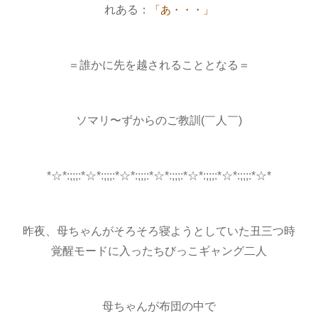
れある：
「あ・・・」
＝誰かに先を越されることとなる＝
ソマリ〜ずからのご教訓(￣人￣)
*☆*:;;;:*☆*:;;;:*☆*:;;;:*☆*:;;;:*☆*:;;;:*☆*:;;;:*☆*
昨夜、母ちゃんがそろそろ寝ようとしていた丑三つ時
覚醒モードに入ったちびっこギャング二人
母ちゃんが布団の中で