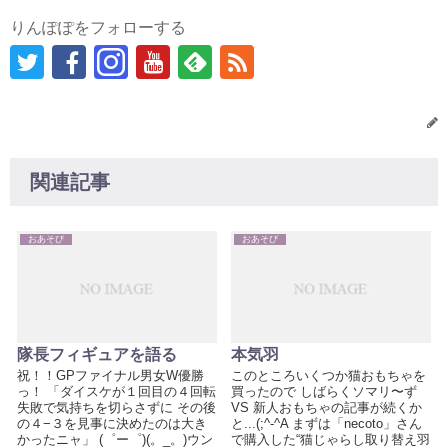
りんぽぽをフォローする
関連記事
おあそび
おあそび
隊長フィギュアを語る
本気羽
祝！！GPファイナル男女W優勝
このところいくつか猫おもちゃを
っ！ 「ダイスケが１回目の４回転
買ったので しばらくソマリ〜ず
失敗で気持ちを切らさずに その後
VS 新人おもちゃの記事が続くか
の４−３を見事に決めたのは大き
と...(;^-^A まずは「necoto」さん
かったニャ」 (゜ー゜)(。_。)ウン
で購入した“猫じゃらし取り替え羽