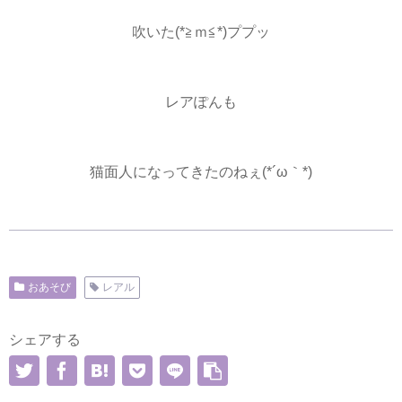
吹いた(*≧ｍ≦*)ププッ
レアぽんも
猫面人になってきたのねぇ(*´ω｀*)
おあそび
レアル
シェアする