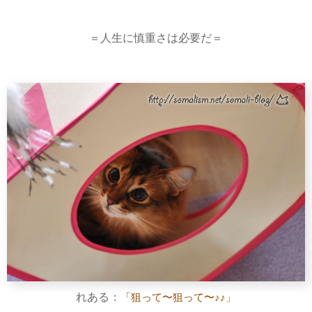
＝人生に慎重さは必要だ＝
れある：
「狙って〜狙って〜♪♪」