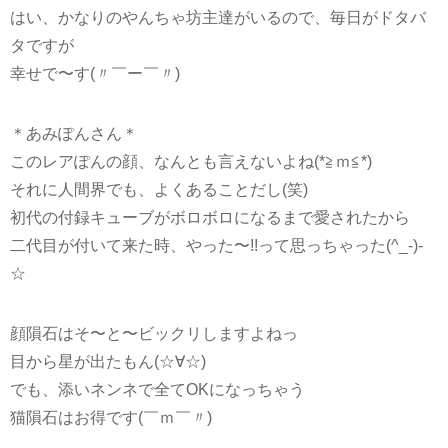
はい、かなりのやんちゃ坊主達がいるので、毎日がドタバ
タですが
幸せで〜す(〃￣ー￣〃)
＊あみぽんさん＊
このレアぽんの顔、なんとも言えないよね(*≧ｍ≦*)
それに人間界でも、よくあることだし(笑)
初代の付録キューブがボロボロになるまで愛されたから
二代目が付いて来た時、やった〜!!って思っちゃった(^_-)-
☆
顔隕石はそ〜と〜ビックリしますよねっ
目から星が出たもん(☆∀☆)
でも、添いネンネで全てOKになっちゃう
猫隕石はお得です(￣ｍ￣〃)