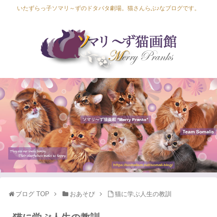
いたずらっ子ソマリ～ずのドタバタ劇場。猫さんらぶ♪なブログです。
Lapis Luna
Lucia Lino
Lycka Leal
Laula
ブログ TOP
おあそび
猫に学ぶ人生の教訓