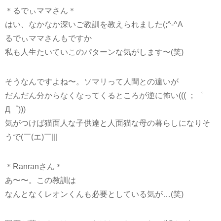
＊るでぃママさん＊
はい、なかなか深いご教訓を教えられました(;^-^A
るでぃママさんもですか
私も人生たいていこのパターンな気がします〜(笑)
そうなんですよね〜。ソマリって人間との違いが
だんだん分からなくなってくるところが逆に怖い((( ；゜
Д゜)))
気がつけば猫面人な子供達と人面猫な母の暮らしになりそ
うで(￣(エ)￣|||
＊Ranranさん＊
あ〜〜。この教訓は
なんとなくレオンくんも必要としている気が…(笑)