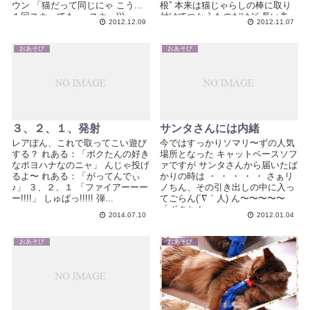
ウン 「猫だって同じにゃ こう...
根” 本来は猫じゃらしの棒に取り
１回スカっても..」スカっ)))...
付けてつかうものだけど 長い糸
2012.12.09
2012.11.07
が...
おあそび
おあそび
３、２、１、発射
サンタさんには内緒
レアぽん、これで取ってこい遊び
今ではすっかりソマリ〜ずの人気
する？ れある：「ボクたんの好き
場所となった キャットベースソフ
なポヨハナなのニャ」 んじゃ投げ
ァですが サンタさんから届いたば
るよ〜 れある：「がってんでぃ
かりの時は ・ ・ ・ ・ ・ さぁリ
♪」 ３、２、１ 「ファイアーーー
ノちん、その引き出しの中に入っ
ー!!!!」 しゅばっ!!!!! 弾...
てごらん(´∇｀人) ん〜〜〜〜〜
「ボクちん...
2014.07.10
2012.01.04
おあそび
おあそび