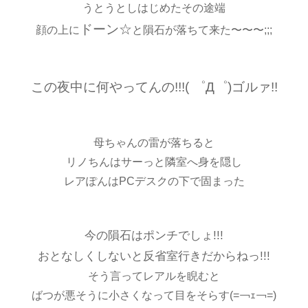
うとうとしはじめたその途端
ドーン☆
顔の上に
と隕石が落ちて来た〜〜〜;;;
この夜中に何やってんの!!!( ゜Д゜)ゴルァ!!
母ちゃんの雷が落ちると
リノちんはサーっと隣室へ身を隠し
レアぽんはPCデスクの下で固まった
今の隕石はポンチでしょ!!!
おとなしくしないと反省室行きだからねっ!!!
そう言ってレアルを睨むと
ばつが悪そうに小さくなって目をそらす(=￢ｪ￢=)