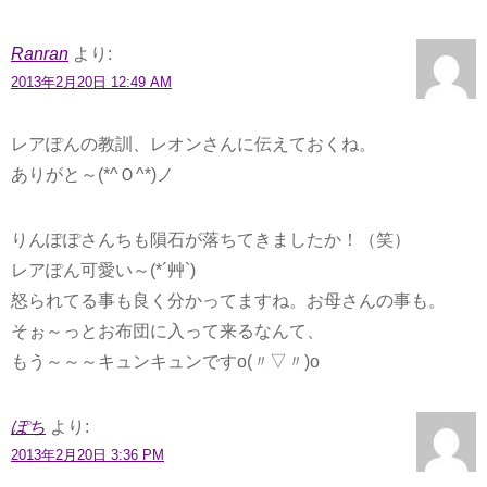
Ranran
より:
2013年2月20日 12:49 AM
レアぽんの教訓、レオンさんに伝えておくね。
ありがと～(*^Ｏ^*)ノ
りんぽぽさんちも隕石が落ちてきましたか！（笑）
レアぽん可愛い～(*´艸`)
怒られてる事も良く分かってますね。お母さんの事も。
そぉ～っとお布団に入って来るなんて、
もう～～～キュンキュンですo(〃▽〃)o
ぽち
より:
2013年2月20日 3:36 PM