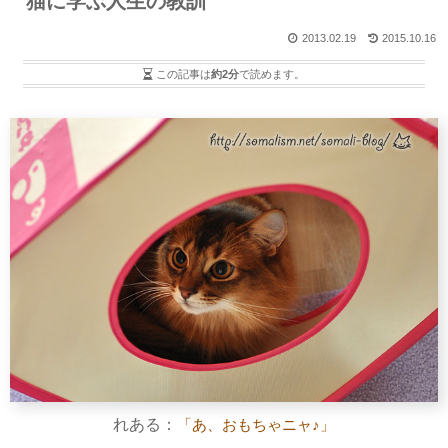
猫に学ぶ人生の教訓
2013.02.19
2015.10.16
この記事は
約2分
で読めます。
れある：
「あ、おもちゃニャ♪」