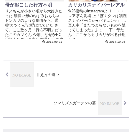
母が起こした行方不明
カリカリスナイパーレアル
リノちんが小さい頃から大好きだ
9/25投稿のInstagramより ・・・
った 細長い形のねずみおもちゃ
レアぽん劇場 上「ぼくタンは凄腕
トンカツのような風情から、通
スナイパーにゃ🔫バキュン✨」 …
称“カツくん”と呼ばれていた さ
真ん中「またつまらないものを撃
て、ここ数ヶ月「行方不明」だっ
ってしまった」ふっ … 下「母た
たこのカツくん 今朝、なぜかPC
ん、ここからカリカリが出る仕組
用紙入れの引き出しの隅から 無事
み？」...
2012.09.21
2017.10.25
に発見＆救助された ...
甘え方の違い
ソマリズムガーデンの薹