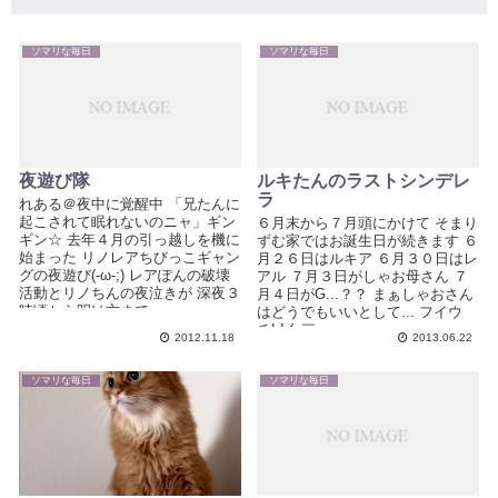
ソマリな毎日
ソマリな毎日
夜遊び隊
ルキたんのラストシンデレ
ラ
れある＠夜中に覚醒中 「兄たんに
起こされて眠れないのニャ」ギン
６月末から７月頭にかけて そまり
ギン☆ 去年４月の引っ越しを機に
ずむ家ではお誕生日が続きます ６
始まった リノレアちびっこギャン
月２６日はルキア ６月３０日はレ
グの夜遊び(-ω-;) レアぽんの破壊
アル ７月３日がしゃお母さん ７
活動とリノちんの夜泣きが 深夜３
月４日がG...？？ まぁしゃおさん
時頃から明け方まで...
はどうでもいいとして... フイウ
チ! ! (o￣...
2012.11.18
2013.06.22
ソマリな毎日
ソマリな毎日