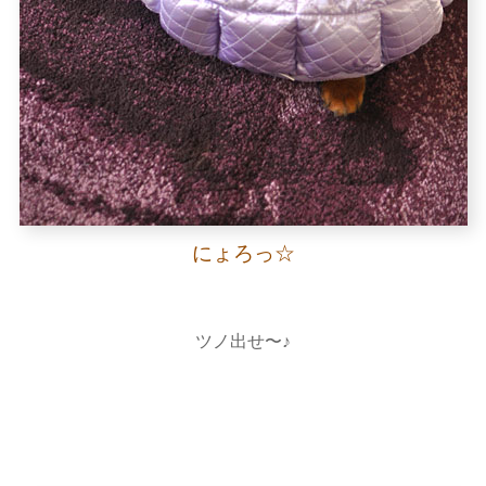
にょろっ☆
ツノ出せ〜♪