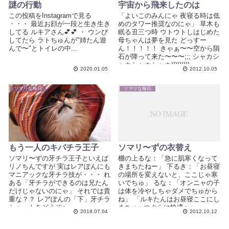
謎の行動
宇宙から飛来したのは
この投稿をInstagramで見る
「よいこのみんにゃ 夜寝る時は低
・・・ 最近お顔が一段と生き生き
めのタワー推奨なのにゃ」 草木も
してる ルキアさん💕💕 ・ ウンぴ
眠る丑三つ時 ウトウトしはじめた
してたら ラトちゅんが"姉たん遊
母ちゃんは夢を見た どっすー
んで〜"とトイレの中...
ん！！！！！ きゃぁ〜〜空から隕
石が降って来た〜〜〜;;; シャカシ
ャカシャカシャカ))))))))) ...
2020.01.05
2012.10.05
ソマリな毎日
ソマリな毎日
もう一人のキバチラ王子
ソマリ〜ずの衣替え
ソマリ〜ずの牙チラ王子といえば
棚の上るな：「急に肌寒くなって
リノちんですが 実はレアぽんにも
きまちたねー」 下るき：「お昼寝
マニアックな牙チラ技が・・・ れ
の場所を変えないと、ここじゃ寒
ある「牙チラができるのは兄たん
いでちゅ」 るな：「オンニャの子
だけじゃないのにゃ」 それでは貴
は体を冷やしちゃダメでちゅから
重な？？ レアぽんの「下」牙チラ
ね」 「ルキたんはお昼寝ここにし
ショットをどうぞ〜 ...
まちゅ♪ つぐらは快適〜♪」
2018.07.04
2012.10.12
「あ、お母ちゃ...