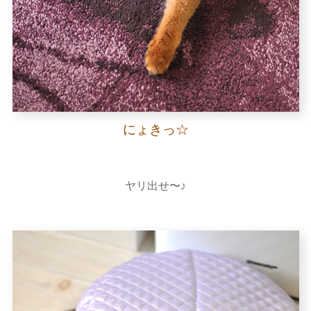
にょきっ☆
ヤリ出せ〜♪