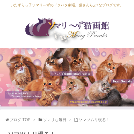
いたずらっ子ソマリ～ずのドタバタ劇場。猫さんらぶ♪なブログです。
Lapis Luna
Lucia Lino
Lycka Leal
Laula
ブログ TOP
ソマリな毎日
ソマツムリ現る！