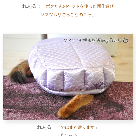
れある：
「ボクたんのベッドを使った新作遊び
ソマツムリごっこなのニャ」
れある：
「ではまた戻ります」
ぱふっ☆