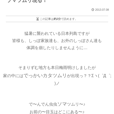
ソマツムリ現る！
2013.07.08
この記事は
約2分
で読めます。
猛暑に襲われている日本列島ですが
皆様も、しっぽ家族達も、お外のしっぽさん達も
体調を崩したりしませんように…
そまりずむ地方も本日梅雨明けしましたが
でっかいカタツムリ
家の中には
が出現っ？？Σヽ(゜Д゜;
)ノ
ソマ
で〜んでん虫虫
ツムリ〜♪
お前の〜目玉はどこにある〜♪