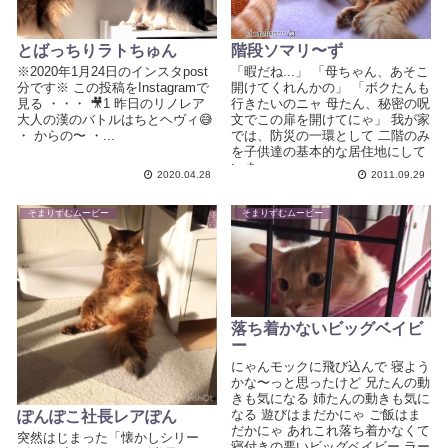
とばっちりラトちゅん
階段ソマリ〜ず
※2020年1月24日のインスタpost
「暇だね...」 「母ちゃん、あそこ
分です※ この投稿をInstagramで
開けてくれんかの」 「ボクたんも
見る ・・・ 🎥1 昨日のリノレア
行きたいのニャ 母たん、秘密の呪
大人の漢のバトルはちとヘヴィ😅
文でこの扉を開けてにゃ」 我が家
・ からの〜 ・...
では、防災の一環として 二階のみ
を子供達の基本的な居住地にして
いま...
2020.04.28
2011.09.29
そまりずむムービー
そまりずむムービー
落ち着かないビッグベイビ
ー
にゃんモックに飛び込んで 寝よう
かな〜っと思ったけど 兄たんの動
きも気になる 姉たんの動きも気に
なる 遊びはまだかにゃ ご飯はま
ぽんぽこ社長レアぽん
だかにゃ あれこれ落ち着かなくて
突然はじまった「懐かしシリー
寝付きの悪いビッグベイビー ラー