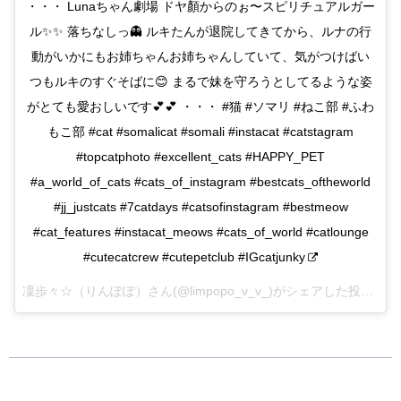
・・・ Lunaちゃん劇場 ドヤ顏からのぉ〜スピリチュアルガー
ル✨✨ 落ちなしっ👻 ルキたんが退院してきてから、ルナの行
動がいかにもお姉ちゃんお姉ちゃんしていて、気がつけばい
つもルキのすぐそばに😊 まるで妹を守ろうとしてるような姿
がとても愛おしいです💕💕 ・・・ #猫 #ソマリ #ねこ部 #ふわ
もこ部 #cat #somalicat #somali #instacat #catstagram
#topcatphoto #excellent_cats #HAPPY_PET
#a_world_of_cats #cats_of_instagram #bestcats_oftheworld
#jj_justcats #7catdays #catsofinstagram #bestmeow
#cat_features #instacat_meows #cats_of_world #catlounge
#cutecatcrew #cutepetclub #IGcatjunky
凜歩々☆（りんぽぽ）さん(@limpopo_v_v_)がシェアした投稿 –
2