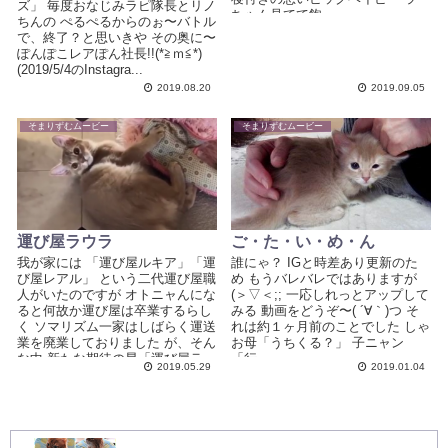
ズ」 毎度おなじみラピ隊長とリノ
ちゃん見てて飽...
ちんの ぺるぺるからのぉ〜バトル
で、終了？と思いきや その奥に〜
ぽんぽこレアぽん社長!!(*≧ｍ≦*)
(2019/5/4のInstagra...
2019.08.20
2019.09.05
そまりずむムービー
そまりずむムービー
運び屋ラウラ
ご・た・い・め・ん
我が家には 「運び屋ルキア」「運
誰にゃ？ IGと時差あり更新のた
び屋レアル」 という二代運び屋職
め もうバレバレではありますが
人がいたのですが オトニャんにな
(＞▽＜;; 一応しれっとアップして
ると何故か運び屋は卒業するらし
みる 動画をどうぞ〜( ´∀｀)つ そ
く ソマリズム一家はしばらく運送
れは約１ヶ月前のことでした しゃ
業を廃業しておりました が、そん
お母「うちくる？」 子ニャン
な中 新たな期待の星「運び屋ラ...
「行...
2019.05.29
2019.01.04