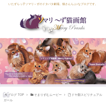
いたずらっ子ソマリ～ずのドタバタ劇場。猫さんらぶ♪なブログです。
Lapis Luna
Lucia Lino
Lycka Leal
Laula
ブログ TOP
そまりずむムービー
ドヤ顏スピリチュアル
ガール