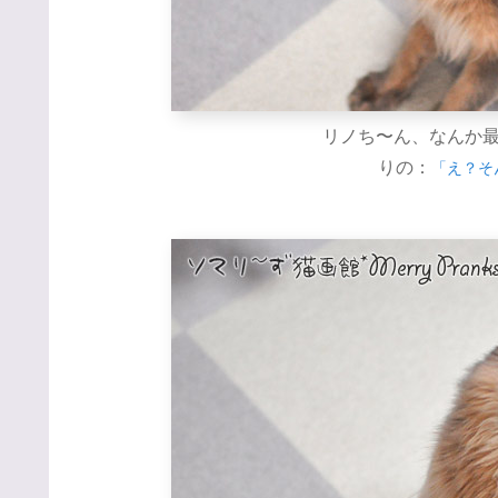
リノち〜ん、なんか
りの：
「え？そ