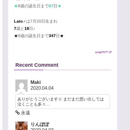
★
8歳の誕生日まで
67
日
★
Lato♂
は7月20日生まれ
7
歳と
18
日♪
★
8歳の誕生日まで
347
日
★
script*KT*
Recent Comment
Maki
2020.04.04
ありがとうございます☆ まだまだ思い出しては
泣くことも多々...
永遠
りんぽぽ