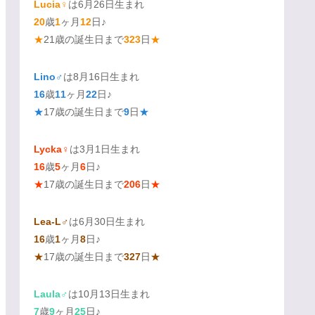
Lucia♀
は6月26日生まれ
20
歳
1
ヶ月
12
日♪
★
21歳の誕生日まで
323
日
★
Lino♂
は8月16日生まれ
16
歳
11
ヶ月
22
日♪
★
17歳の誕生日まで
9
日
★
Lycka♀
は3月1日生まれ
16
歳
5
ヶ月
6
日♪
★
17歳の誕生日まで
206
日
★
Lea-L♂
は6月30日生まれ
16
歳
1
ヶ月
8
日♪
★
17歳の誕生日まで
327
日
★
Laula♂
は10月13日生まれ
7
歳
9
ヶ月
25
日♪