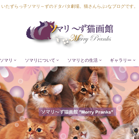
いたずらっ子ソマリ～ずのドタバタ劇場。猫さんらぶ♪なブログです。
ソマリ
ソマリについて
ソマリとの生活
ギャラリー
Lapis Luna
Lucia Lino
Lycka Leal
Laula