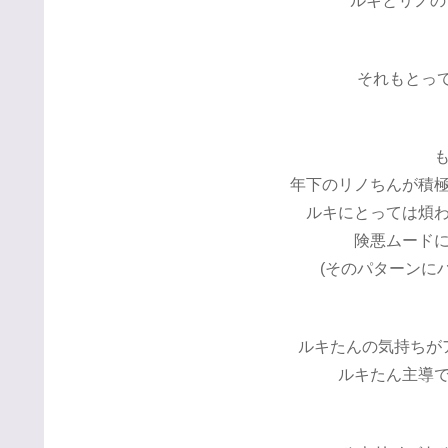
ルキとリノの
それもとっても
年下のリノちんが積
ルキにとっては煩
険悪ムード
(そのパターンにハマ
ルキたんの気持ちが
ルキたん主導