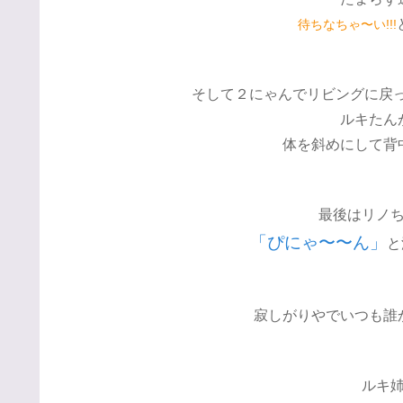
待ちなちゃ〜い!!!
そして２にゃんでリビングに戻っ
ルキたん
体を斜めにして背
最後はリノ
「ぴにゃ〜〜ん」
と
寂しがりやでいつも誰
ルキ