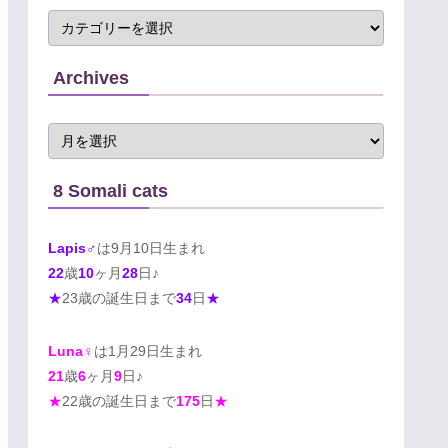
Archives
8 Somali cats
Lapis♂
は9月10日生まれ
22
歳
10
ヶ月
28
日♪
★
23歳の誕生日まで
34
日
★
Luna♀
は1月29日生まれ
21
歳
6
ヶ月
9
日♪
★
22歳の誕生日まで
175
日
★