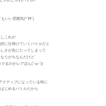
じゃれじゃれバトル♪
いい雰囲気(*´艸`)
もしこれが
極的に仕掛けていくバトルだと
わしさが先にたってしまって
になりがちなんだけど
るのがレアぽん(´-ω-`))
アクティブになっている時に
ではじめるバトルだから