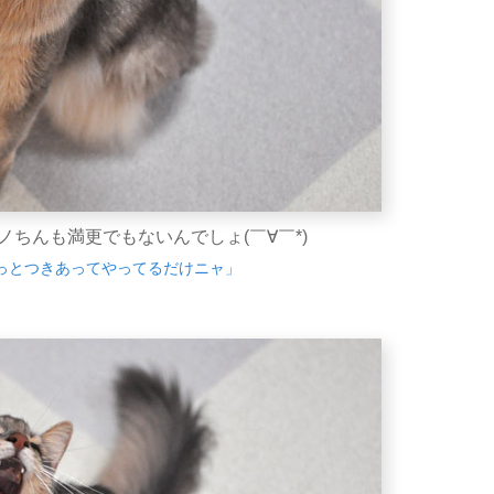
ちんも満更でもないんでしょ(￣∀￣*)
っとつきあってやってるだけニャ」