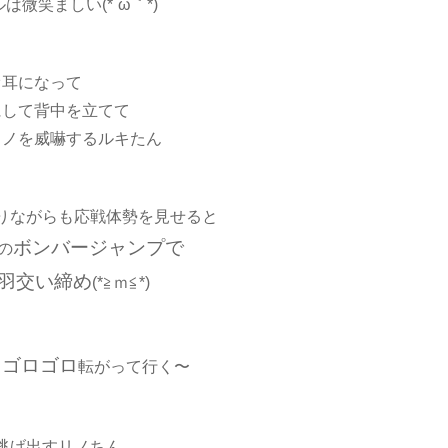
微笑ましい(*´ω｀*)
オ耳になって
にして背中を立てて
リノを威嚇するルキたん
りながらも応戦体勢を見せると
ボンバージャンプで
の
羽交い締め
(*≧ｍ≦*)
ロゴロゴロ
転がって行く〜
逃げ出すリノちん