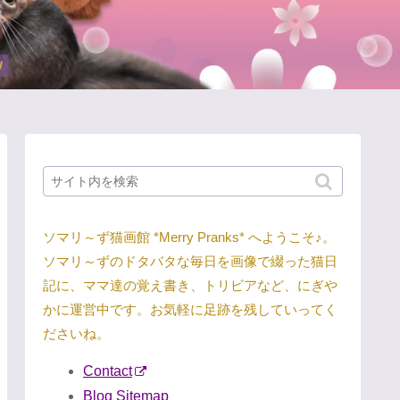
ソマリ～ず猫画館 *Merry Pranks* へようこそ♪。
ソマリ～ずのドタバタな毎日を画像で綴った猫日
記に、ママ達の覚え書き、トリビアなど、にぎや
かに運営中です。お気軽に足跡を残していってく
ださいね。
Contact
Blog Sitemap