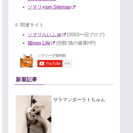
ソマリ+ism Sitemap
※ 関連サイト
ソマリらいふ.jp
(2003〜旧ブログ)
猫logy Life
(別館 猫の健康HP)
新着記事
サラマンダーラトちゅん