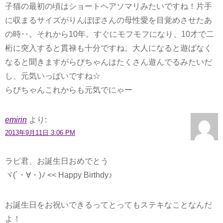
子猫の最初の頃はショートヘアソマリみたいですね！片手
に収まるサイズがりんぽぽさんの母性愛を目覚めさせたあ
の時‥。それから10年。すぐにモフモフになり、10才で二
桁に突入すると貫禄も十分ですね。大人になると遊ばなく
なると聞きますがらぴちゃんはたくさん遊んでるみたいだ
し、元気いっぱいですね☆
らぴちゃんこれからも元気でにゃー
emirin
より:
2013年9月11日 3:06 PM
ラピ君、お誕生日おめでとう
ヾ(´・∀・)ﾉ << Happy Birthdy♪
お誕生日をお祝いできるってとってもステキなことなんだ
よ！