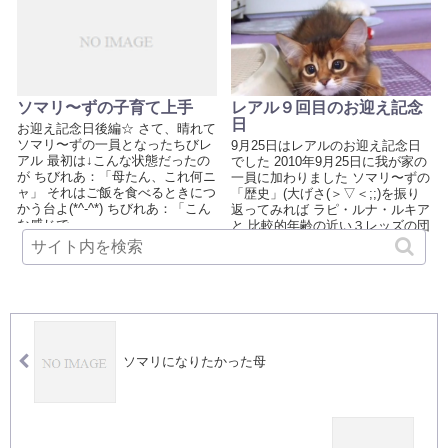
ソマリ〜ずの子育て上手
レアル９回目のお迎え記念
日
お迎え記念日後編☆ さて、晴れて
ソマリ〜ずの一員となったちびレ
9月25日はレアルのお迎え記念日
アル 最初は↓こんな状態だったの
でした 2010年9月25日に我が家の
が ちびれあ：「母たん、これ何ニ
一員に加わりました ソマリ〜ずの
ャ」 それはご飯を食べるときにつ
「歴史」(大げさ(＞▽＜;;)を振り
かう台よ(*^-^*) ちびれあ：「こん
返ってみれば ラピ・ルナ・ルキア
な感じで」 ...
と 比較的年齢の近い３レッズの団
結力は強く ...
2013.09.26
2019.10.03
ソマリになりたかった母