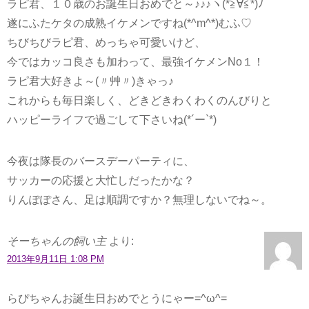
ラピ君、１０歳のお誕生日おめでと～♪♪♪ヽ(*≧∀≦*)ﾉ
遂にふたケタの成熟イケメンですね(*^m^*)むふ♡
ちびちびラピ君、めっちゃ可愛いけど、
今ではカッコ良さも加わって、最強イケメンNo１！
ラピ君大好きよ～(〃艸〃)きゃっ♪
これからも毎日楽しく、どきどきわくわくのんびりと
ハッピーライフで過ごして下さいね(*´ー`*)
今夜は隊長のバースデーパーティに、
サッカーの応援と大忙しだったかな？
りんぽぽさん、足は順調ですか？無理しないでね～。
そーちゃんの飼い主
より:
2013年9月11日 1:08 PM
らぴちゃんお誕生日おめでとうにゃー=^ω^=