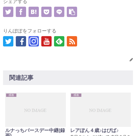
シェアする
りんぽぽをフォローする
関連記事
感激
感激
ルナっちバースデー中継(録
レアぽん４歳♪はぴば♪
画)