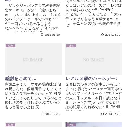
先日のルキバに続いて 本日６月３
０日はレアルのバースデー レアぽ
「ザックジャパンアジア杯優勝記
ん４歳おめでと〜!!! PAN!!(*^-
念ケーキ!!」 るな：「違いまち
^)_∠※:.:*｡・:.ﾟ★..:´*｡☆・ﾟ 末っ
ゅ」 はい、違います。ルナちゃん
子レアぽんももう４歳かぁ〜 で
のバースデーケーキで〜す(;´▽｀
も、子ニャンの頃から頭の中全然
A`` 一口ずつぺるぺるしよう
成...
ね〜〜〜〜 ところがっ 母：ルナ
ちゃんからどうぞ〜 る...
2011.01.30
2014.06.30
感激
感激
感謝をこめて…
レアル３歳のバースデー♪
多頭ニャミリーママの醍醐味は 慣
２６日のルキアの誕生日からはじ
れ親しんだ二個猫団子 まじってい
まった 親ばかバースデー週間もい
い？なんて様子をうかがって 可愛
よいよファイナル〜☆ ソマリ〜ず
くアピってみたりして ぺるぺるは
の末っ子レアル、本日３歳となり
優しさの受け渡し みんなでいると
ました〜ヽ(*^^*)ノ レアぽん＆兄
もっと暖かいよね 天...
弟の紀章くんおめでと〜!!! PAN!!
(*^-^)_∠※:....
2010.12.31
2013.06.30
感激
感激