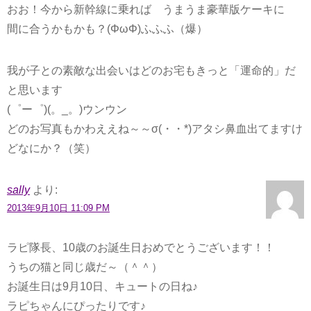
おお！今から新幹線に乗れば うまうま豪華版ケーキに
間に合うかもかも？(ΦωΦ)ふふふ（爆）
我が子との素敵な出会いはどのお宅もきっと「運命的」だ
と思います
(゜ー゜)(。_。)ウンウン
どのお写真もかわええね～～σ(・・*)アタシ鼻血出てますけ
どなにか？（笑）
sally
より:
2013年9月10日 11:09 PM
ラピ隊長、10歳のお誕生日おめでとうございます！！
うちの猫と同じ歳だ～（＾＾）
お誕生日は9月10日、キュートの日ね♪
ラピちゃんにぴったりです♪