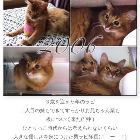
３歳を迎えた年のラピ
二人目の妹もできてすっかりお兄ちゃん業も
板について来た(*´艸`)
ひとりっこ時代からは考えられないくらい
大きな優しさを身につけた男ラピ隊長(〃￣ー￣〃)