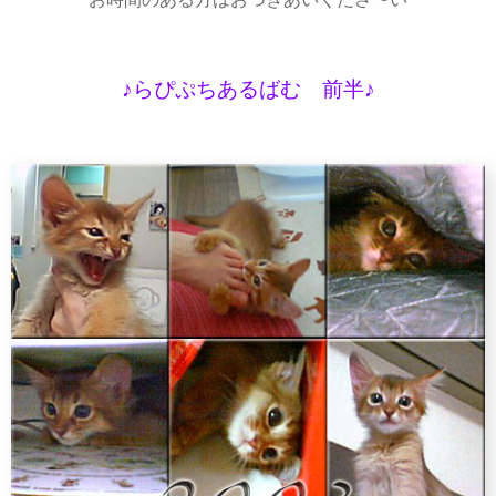
♪らぴぷちあるばむ 前半♪