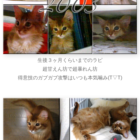
生後３ヶ月くらいまでのラピ
超甘えん坊で超暴れん坊
得意技のガブガブ攻撃はいつも本気噛み(T▽T)