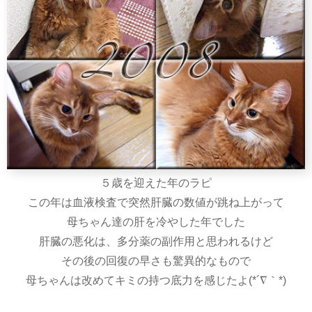
５歳を迎えた年のラピ
この年は血液検査で突然肝臓の数値が跳ね上がって
母ちゃん達の肝を冷やした年でした
肝臓の悪化は、多分薬の副作用と思われるけど
その後の回復の早さも驚異的なもので
母ちゃんは改めてキミの持つ底力を感じたよ(*´∇｀*)