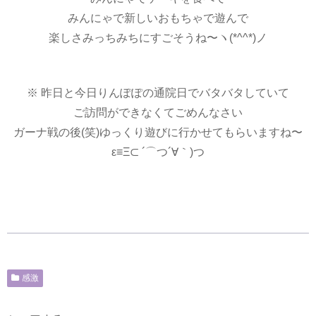
みんにゃで新しいおもちゃで遊んで
楽しさみっちみちにすごそうね〜ヽ(*^^*)ノ
※ 昨日と今日りんぽぽの通院日でバタバタしていて
ご訪問ができなくてごめんなさい
ガーナ戦の後(笑)ゆっくり遊びに行かせてもらいますね〜
ε≡Ξ⊂ ´⌒つ´∀｀)つ
感激