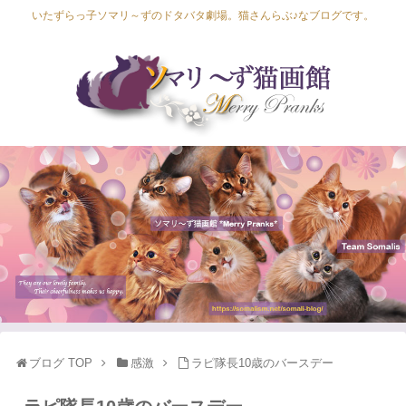
いたずらっ子ソマリ～ずのドタバタ劇場。猫さんらぶ♪なブログです。
Lapis Luna
Lucia Lino
Lycka Leal
Laula
ブログ TOP
感激
ラピ隊長10歳のバースデー