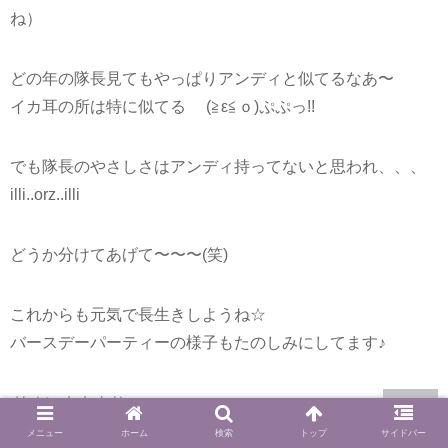
ね）
どの年の隊長見てもやっぱりアンディと似てるなあ〜
イカ耳の所は特に似てる ゞ(≧ε≦ｏ)ぷぷっ!!
でも隊長のやさしさはアンディ持ってないと思われ、、、
illi..orz..illi
どうか分けてあげて〜〜〜(笑)
これからも元気で長生きしようね☆
バースデーパーティーの様子もたのしみにしてます♪
リオンまま
より:
2013年9月12日 7:12 PM
メニュー
ホーム
検索
トップ
サイドバー