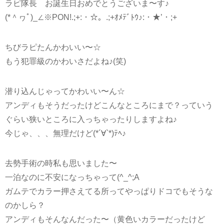
ラピ隊長 お誕生日おめでとうございま〜す♪
(*＾ヮﾟ)_∠※PON!.;+:・☆。.;+ｵﾒﾃﾞﾄｳ♪:・★’・;+
ちびラピたんかわいい〜☆
もう犯罪級のかわいさだよね♪(笑)
潜り込んじゃってかわいい〜ん☆
アンディもそうだったけどこんなところにまで？っていう
ぐらい狭いところに入っちゃったりしますよね♪
今じゃ、、、無理だけど(*´∀`*)ﾃﾍ♪
去勢手術の時私も思いました〜
一泊なのに不安になっちゃって(^_^;A
ガムテでカラー押さえてる所ってやっぱりドコでもそうな
のかしら？
アンディもそんなんだった〜（黄色いカラーだったけど