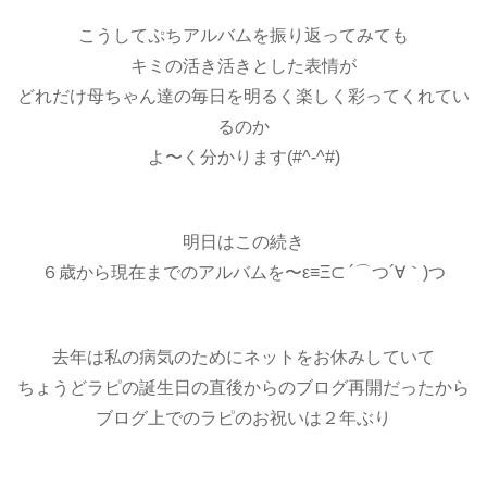
こうしてぷちアルバムを振り返ってみても
キミの活き活きとした表情が
どれだけ母ちゃん達の毎日を明るく楽しく彩ってくれてい
るのか
よ〜く分かります(#^-^#)
明日はこの続き
６歳から現在までのアルバムを〜ε≡Ξ⊂ ´⌒つ´∀｀)つ
去年は私の病気のためにネットをお休みしていて
ちょうどラピの誕生日の直後からのブログ再開だったから
ブログ上でのラピのお祝いは２年ぶり