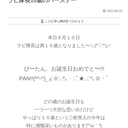
ラピ隊長10歳のバースデー
2013.09.10
この記事は
約3分
で読めます。
本日９月１０日
ラピ隊長は満１０歳となりました〜＼(^▽^)／
ぴーたん、お誕生日おめでと〜!!!
PAN!!(*^-^)_∠※:.:*｡・:.ﾟ★..:´*｡☆・ﾟ
どの歳のお誕生日も
一つ一つ大切な思い出だけど
やっぱり１０歳という二桁突入の今年は
特に感慨深いものがあります(*´ω｀*)