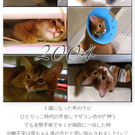
１歳になった年のラピ
ひとりっこ時代の手放しマザコン坊や(*´艸`)
でも去勢手術でキミが病院に一泊した時
分離不安は母ちゃん達の方だと思い知らされました(＞▽