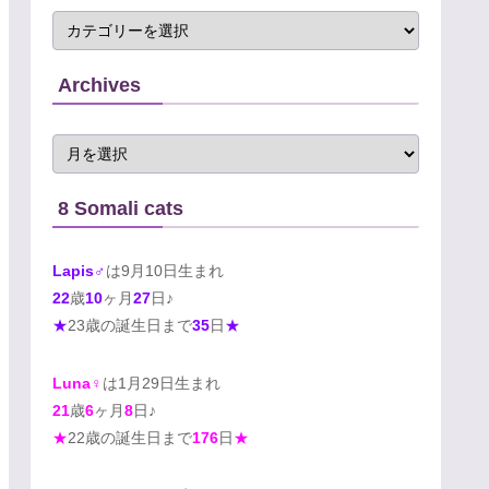
Archives
8 Somali cats
Lapis♂
は9月10日生まれ
22
歳
10
ヶ月
27
日♪
★
23歳の誕生日まで
35
日
★
Luna♀
は1月29日生まれ
21
歳
6
ヶ月
8
日♪
★
22歳の誕生日まで
176
日
★