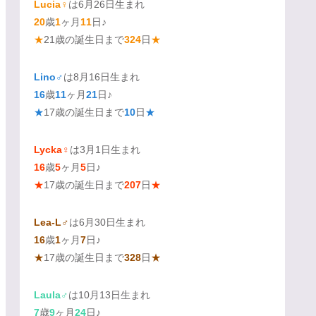
Lucia♀
は6月26日生まれ
20
歳
1
ヶ月
11
日♪
★
21歳の誕生日まで
324
日
★
Lino♂
は8月16日生まれ
16
歳
11
ヶ月
21
日♪
★
17歳の誕生日まで
10
日
★
Lycka♀
は3月1日生まれ
16
歳
5
ヶ月
5
日♪
★
17歳の誕生日まで
207
日
★
Lea-L♂
は6月30日生まれ
16
歳
1
ヶ月
7
日♪
★
17歳の誕生日まで
328
日
★
Laula♂
は10月13日生まれ
7
歳
9
ヶ月
24
日♪