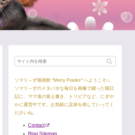
ソマリ～ず猫画館 *Merry Pranks* へようこそ♪。
ソマリ～ずのドタバタな毎日を画像で綴った猫日
記に、ママ達の覚え書き、トリビアなど、にぎや
かに運営中です。お気軽に足跡を残していってく
ださいね。
Contact
Blog Sitemap