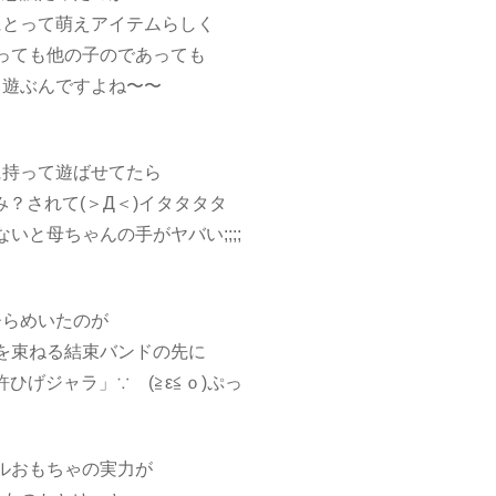
にとって萌えアイテムらしく
っても他の子のであっても
ゃ遊ぶんですよね〜〜
に持って遊ばせてたら
？されて(＞Д＜)イタタタタ
いと母ちゃんの手がヤバい;;;;
ひらめいたのが
を束ねる結束バンドの先に
ひげジャラ」∵ゞ(≧ε≦ｏ)ぷっ
ルおもちゃの実力が