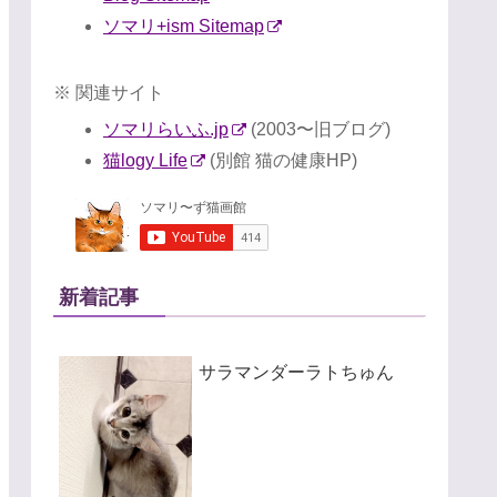
ソマリ+ism Sitemap
※ 関連サイト
ソマリらいふ.jp
(2003〜旧ブログ)
猫logy Life
(別館 猫の健康HP)
新着記事
サラマンダーラトちゅん