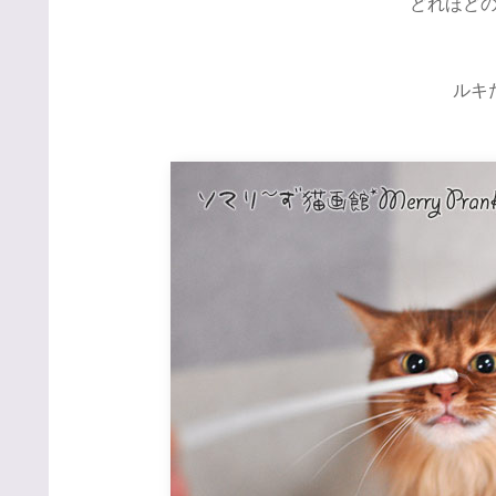
どれほど
ルキた