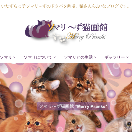
いたずらっ子ソマリ～ずのドタバタ劇場。猫さんらぶ♪なブログです。
ソマリ
ソマリについて
ソマリとの生活
ギャラリー
Lapis Luna
Lucia Lino
Lycka Leal
Laula