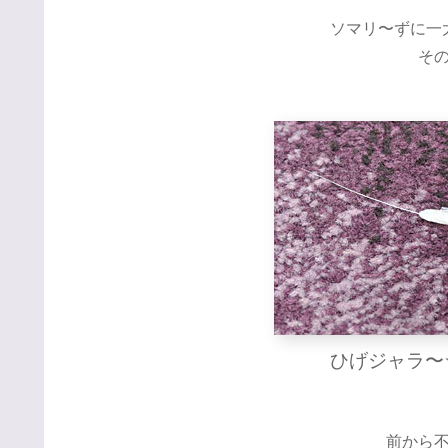
ソマリ〜ずに一
そ
ひげジャラ〜
前から