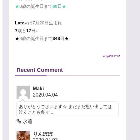
★
8歳の誕生日まで
68
日
★
Lato♂
は7月20日生まれ
7
歳と
17
日♪
★
8歳の誕生日まで
348
日
★
script*KT*
Recent Comment
Maki
2020.04.04
ありがとうございます☆ まだまだ思い出しては
泣くことも多々...
永遠
りんぽぽ