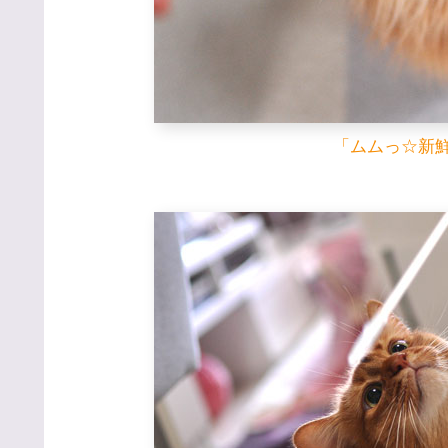
「ムムっ☆新鮮