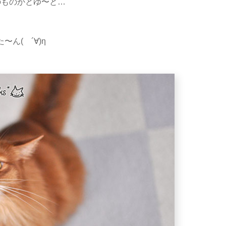
のものかとゆ〜と…
〜ん( ´∀)η