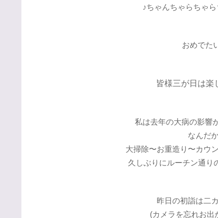
♪ちゃんちゃらちゃらち
おめでたい
皆様三が日は楽
私は去年の大病の影響か
なんだ
大掃除〜お重造り〜カウ
久しぶりにルーチン通りの行
昨日の初詣は二
(カメラを忘れお出か