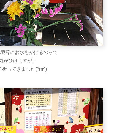
地蔵尊にお水をかけるのって
がひけますが;;;
祈ってきました(^m^)