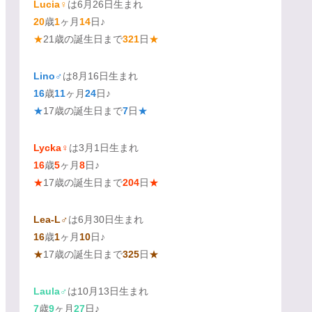
Lucia♀
は6月26日生まれ
20
歳
1
ヶ月
14
日♪
★
21歳の誕生日まで
321
日
★
Lino♂
は8月16日生まれ
16
歳
11
ヶ月
24
日♪
★
17歳の誕生日まで
7
日
★
Lycka♀
は3月1日生まれ
16
歳
5
ヶ月
8
日♪
★
17歳の誕生日まで
204
日
★
Lea-L♂
は6月30日生まれ
16
歳
1
ヶ月
10
日♪
★
17歳の誕生日まで
325
日
★
Laula♂
は10月13日生まれ
7
歳
9
ヶ月
27
日♪