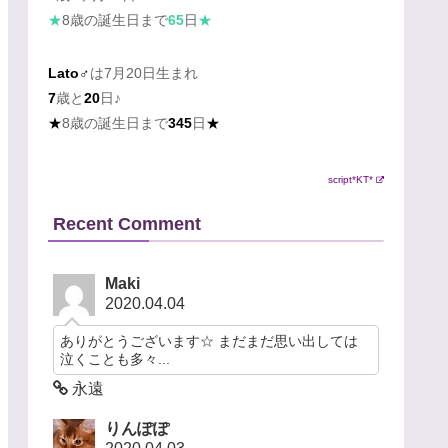
★
8歳の誕生日まで
65
日
★
Lato♂
は7月20日生まれ
7
歳と
20
日♪
★
8歳の誕生日まで
345
日
★
script*KT*
Recent Comment
Maki
2020.04.04
ありがとうございます☆ まだまだ思い出しては
泣くことも多々...
永遠
りんぽぽ