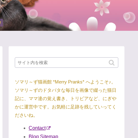
ソマリ～ず猫画館 *Merry Pranks* へようこそ♪。
ソマリ～ずのドタバタな毎日を画像で綴った猫日
記に、ママ達の覚え書き、トリビアなど、にぎや
かに運営中です。お気軽に足跡を残していってく
ださいね。
Contact
Blog Sitemap