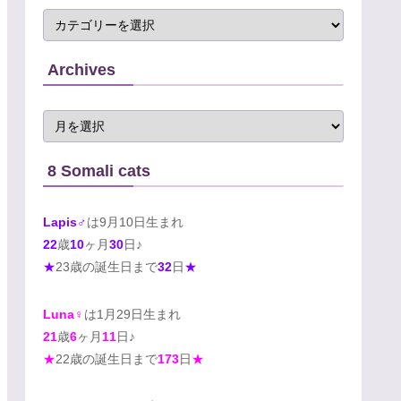
Archives
8 Somali cats
Lapis♂
は9月10日生まれ
22
歳
10
ヶ月
30
日♪
★
23歳の誕生日まで
32
日
★
Luna♀
は1月29日生まれ
21
歳
6
ヶ月
11
日♪
★
22歳の誕生日まで
173
日
★