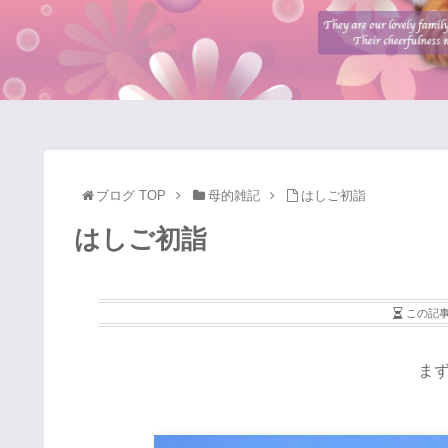
ブログ TOP
母的雑記
はしご初詣
はしご初詣
この記
ま