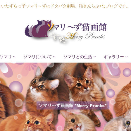
いたずらっ子ソマリ～ずのドタバタ劇場。猫さんらぶ♪なブログです。
ソマリ
ソマリについて
ソマリとの生活
ギャラリー
Lapis Luna
Lucia Lino
Lycka Leal
Laula