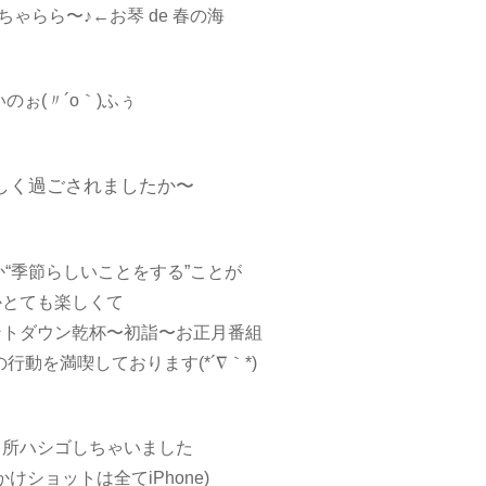
ゃらら〜♪←お琴 de 春の海
のぉ(〃´o｀)ふぅ
しく過ごされましたか〜
“季節らしいことをする”ことが
かとても楽しくて
ントダウン乾杯〜初詣〜お正月番組
動を満喫しております(*´∇｀*)
カ所ハシゴしちゃいました
けショットは全てiPhone)