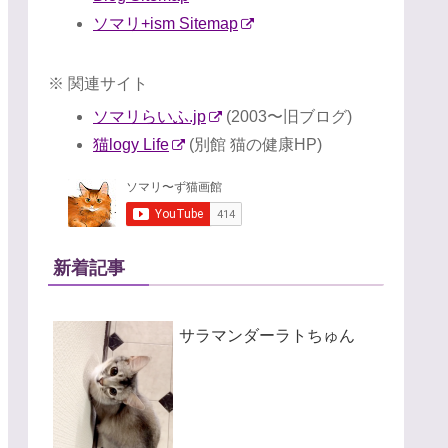
ソマリ+ism Sitemap
※ 関連サイト
ソマリらいふ.jp
(2003〜旧ブログ)
猫logy Life
(別館 猫の健康HP)
新着記事
サラマンダーラトちゅん