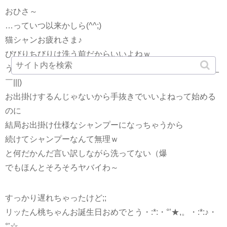
おひさ～
…っていつ以来かしら(^^;)
猫シャンお疲れさま♪
びびりちびりは洗う前だからいいよねｗ
うちもいい加減シャンプーしなきゃ;;って子がわんさか(￣_
￣|||)
お出掛けするんじゃないから手抜きでいいよねって始める
のに
結局お出掛け仕様なシャンプーになっちゃうから
続けてシャンプーなんて無理ｗ
と何だかんだ言い訳しながら洗ってない（爆
でもほんとそろそろヤバイわ～
すっかり遅れちゃったけど;;
リッたん桃ちゃんお誕生日おめでとう・:*:・°’★,。・:*:♪・
°’☆