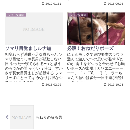
よー...
2012.01.31
2018.06.08
ソマリな毎日
ソマリな毎日
ソマリ目覚ましルナ編
必殺！おねだりポーズ
相変わらず睡眠不足な母ちゃん ソ
にゃんモックで遊び要求のラウラ
マリ目覚まし＠長男が起動しない
遊んで遊んで〜の思いが強すぎた
日 やった〜寝てられる〜♪と思う
のか 両手をガシっと合わせてお願
のもつかの間 そういう時は、すか
いポーズが出現!! カワエエーーー
さず長女目覚ましが起動する ソマ
ーー。゜（゜´Д｀゜)゜。 ラーち
リ〜ずにとっては かなりお得なシ
ゃんの願いは多分一日中遊び続け
ステム(-ω-;) さて、...
ること(;^-^...
2013.02.25
2019.10.23
ちねりの解る男