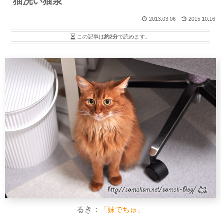
猫洗い猫泉
2013.03.06
2015.10.16
この記事は
約2分
で読めます。
るき：
「妹でちゅ」