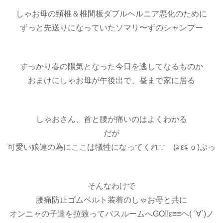
しゃお母の頸椎＆椎間板ダブルヘルニア悪化のために
ずっと先送りになっていたソマリ〜ずのシャンプー
すっかり春の陽気となった今日を逃してなるものか
おまけにしゃお母が午後出で、昼まで家に居る
しゃおさん、首と腰が痛いのはよくわかる
だが
可愛い娘達の為にここは犠牲になってくれ∵ゞ(≧ε≦ｏ)ぷっ
そんなわけで
腰痛防止ゴムベルト装着のしゃお母と共に
オンニャの子達を拉致ってバスルームへGO!!ε≡≡ヘ( ´∀`)ノ