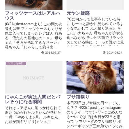
フィッツケースはレアルハ
元ヤン疑惑
ウス
PCに向かって仕事をしている時
に じーっと誰かに見られているよ
(6/21のInstagramより) この間の衣
うな気がして ふと振り返ると そ
替え以来 フィッツケースもぐりが
こにルナちゃん 母ちゃんが夕食を
気に入ってしまったレアぽん れあ
食べながら テレビの前でリラック
る「僕たんの基地なのニャ」 母ち
スしている時に じーっと誰かに見
ゃん「そろそろ出てきなさ〜い」
られているような気がして ふと
母ちゃん「じゃらしで釣り出...
テ...
2018.07.27
2014.08.24
ソマリな毎日
ソマリな毎日
にゃんこが実は人間だとバ
ブサ猫祭り
レそうになる瞬間
本日23日はブサ猫の日〜♪ って、
ん？？ 4/23にpostしたInstagram
それはレアぽんに追っかけられて
のリライトです(＞▽＜;;ごめんな
追いつめられたルキたんが見せた
さ〜い ではでは今日が23日と思
一瞬 「やめてよぉ!!」 ルキたん、
って ソマリ〜ずのブサ猫祭り ボ
お顔が猫ギリギリ(＞▽＜;;
ンバーギャング三姉弟でいってみ