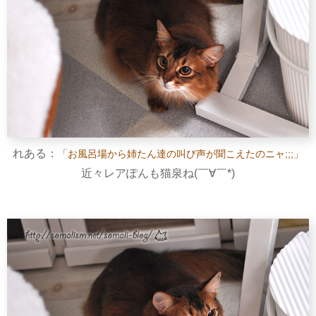
れある：
「お風呂場から姉たん達の叫び声が聞こえたのニャ;;;」
近々レアぽんも猫泉ね(￣∀￣*)