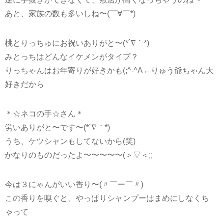
あと、家族の数も多いしね〜(￣∀￣*)
桃とりっちゅにお祝いありがと〜(*´∇｀*)
みとっちはどんなイケメンがタイプ？
りっちゃんはお年寄りが好きかも(;^-^A←りゅう爺ちゃん大
好きだから
＊☆ネコの手☆さん＊
労いありがと〜です〜(*´∇｀*)
うち、ケツシャンもしてないから(笑)
かなりのものだったよ〜〜〜〜〜(＞▽＜;;
今は３にゃんがいい香り〜(〃￣ー￣〃)
この香りを嗅ぐと、やっぱりシャンプーはまめにしなくち
ゃって