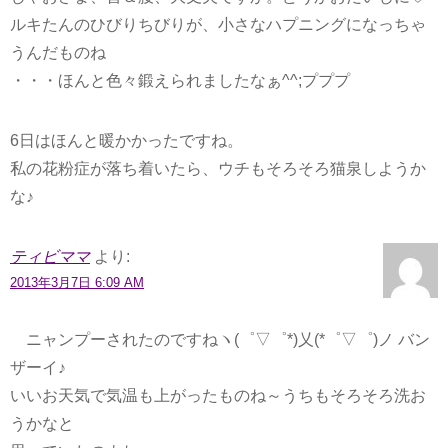
ルキたんのひびりちびりが、小さなハプニングになっちゃ
うんだものね
・・・ほんと色々鍛えられましたなぁ^^;プププ
6日はほんと暖かかったですね。
私の花粉症が落ち着いたら、ウチもそろそろ猫泉しようか
な♪
ティビママ
より:
2013年3月7日 6:09 AM
ニャンプーされたのですねヽ(゜▽゜*)乂(*゜▽゜)ノ バン
ザーイ♪
いいお天気で気温も上がったものね～うちもそろそろ洗お
うかなと