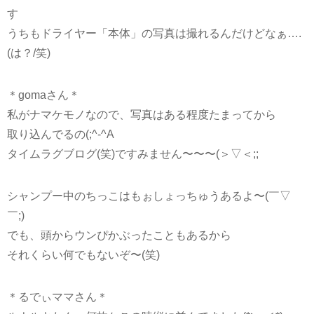
す
うちもドライヤー「本体」の写真は撮れるんだけどなぁ….
(は？/笑)
＊gomaさん＊
私がナマケモノなので、写真はある程度たまってから
取り込んでるの(;^-^A
タイムラグブログ(笑)ですみません〜〜〜(＞▽＜;;
シャンプー中のちっこはもぉしょっちゅうあるよ〜(￣▽
￣;)
でも、頭からウンぴかぶったこともあるから
それくらい何でもないぞ〜(笑)
＊るでぃママさん＊