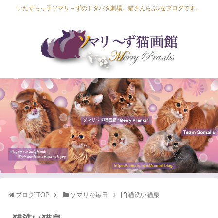
いたずらっ子ソマリ～ずのドタバタ劇場。猫さんらぶ♪なブログです。
Lapis Luna
Lucia Lino
Lycka Leal
Laula
ブログ TOP
ソマリな毎日
猫洗い猫泉