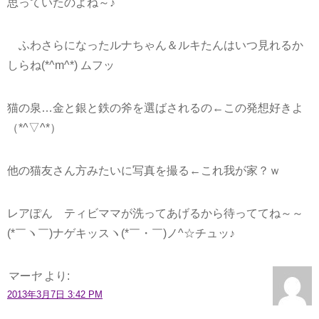
思っていたのよね～♪
ふわさらになったルナちゃん＆ルキたんはいつ見れるか
しらね(*^m^*) ムフッ
猫の泉…金と銀と鉄の斧を選ばされるの←この発想好きよ
（*^▽^*）
他の猫友さん方みたいに写真を撮る←これ我が家？ｗ
レアぽん ティビママが洗ってあげるから待っててね～～
(*￣ヽ￣)ナゲキッスヽ(*￣・￣)ノ^☆チュッ♪
マーヤ
より:
2013年3月7日 3:42 PM