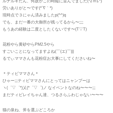
ルナルキたん、何故かこの時縦に並んでました(*≧ｍ≦*)
労いありがと〜です(*´∇｀*)
現時点で３にゃん済みましたp(^^)q
でも、まだ一番の大御所が残ってるから〜;;;;
もうあの経験は二度としたくないです〜(T▽T)
花粉やら黄砂やらPM2.5やら
すごいことになってますよね(￣(エ)￣|||
るでぃママさんも花粉症お大事にしてくださいね〜
＊ティビママさん＊
ひゃー;;;ティビママさんにとってはニャンプーは
ヽ(゜▽゜*)乂(*゜▽゜)ノ なイベントなのね〜〜〜;;;
まだティビレイちゃん達、つるさらふわじゃない〜〜〜
猫の泉ね、斧を選ぶどころか