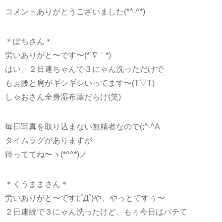
コメントありがとうございました(*^-^*)
＊ぽちさん＊
労いありがと〜です〜(*´∇｀*)
はい、２日連ちゃんで３にゃん洗っただけで
もぉ腰と肩がギシギシいってます〜(T▽T)
しゃおさん全身湿布薬だらけ(笑)
毎日写真を取り込まない無精者なので(;^-^A
タイムラグがありますが
待っててね〜ヽ(*^^*)ノ
＊くうままさん＊
労いありがと〜です(;´Д`)や、やっとですぅ〜
２日連続で３にゃん洗ったけど、もぅ今日はバテて