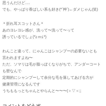
思うんだけど….
でも、やっぱり香ばしい系も好き(*´艸`)←ダメじゃん(笑)
＊折れ耳スコットさん＊
あのヨレヨレ感が、洗って〜洗って〜って
誘っているでしょ(*≧ｍ≦*)
わんこと違って、にゃんこはシャンプーの必要ないとも
言われますよね〜
ただ、ソマリは毛が脂っぽくなりがちで、アンダーコート
も密なんで
定期的にシャンプーして余分な毛を落してあげる方が
健康管理になるんです
うちももっとちゃんとやらんと〜〜〜(＞▽＜;;
コメントをどうぞ