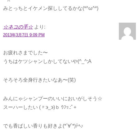
みとっちとイケメン探ししてるかな(*^ω^*)
☆ネコの手☆
より:
2013年3月7日 9:09 PM
お疲れさまでした〜
うちはケツシャンしかしてないや(^_^;A
そろそろ全身行きたいなあ〜(笑)
みんにゃシャンプーのいいにおいがしそう☆
スーハーしたい (〃э_э)ｂ ｳﾌｯ.:ﾟ+
でも香ばしい香りも好きよ(*´∀`*)ﾃﾍ♪