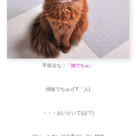
手前るな：
「姉でちゅ」
姉妹でちゅ♪(´∇｀人)
・・・おいといて(は？)