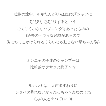
拉致の途中、ルキたんがりんぽぽのTシャツに
びびりちびり
するという
ごくごく小さなハプニングはあったものの
(過去のヘヴィな経験があるので
胸にちっこかけられるくらいじゃ動じない母ちゃん/笑)
オンニャの子達のシャンプーは
比較的サクサクと終了〜☆
ルナルキは、大声出すわりに
ジタバタ暴れないから楽っちゃ〜楽なのよね
(あの人と比べて(-ω-;))