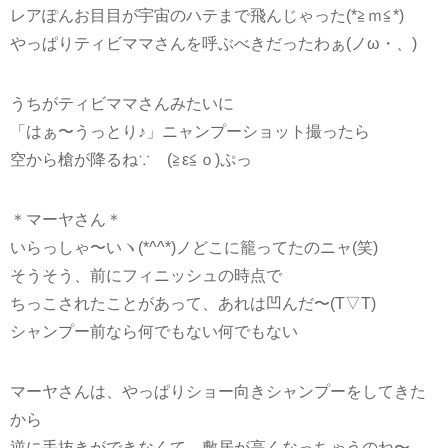
レアぽんお目目が宇宙のハテまで飛んじゃった(*≧ｍ≦*)
やっぱりティビママさんを呼ぶべきだったわぁ(ノω・、)
うちがティビママさんみたいに
「はぁ〜うっとり♪」ニャンプーショット撮ったら
空から槍が降るね∵ゞ(≧ε≦ｏ)ぷっ
＊マーヤさん＊
いらっしゃ〜いヽ(*^^*)ノどこに籠ってたのニャ(笑)
そうそう、前にフィニッシュの時点で
ちっこされたことがあって、あれは凹んだ〜(T▽T)
シャンプー前なら何でもない何でもない
マーヤさんは、やっぱりショー向きシャンプーをしてきた
から
逆に手抜きができなくて、敷居が高くなっちゃうのね〜