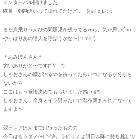
インターバル開けました
隊長、朝勘違いして隠れてたけど∵ゞ(≧ε≦ｏ)ぷっ
まだ肩乗りうんぴの問題児が残ってるから、気が思い(´-ω-`)
やっぱりあの達人を呼ぼうかな〜(*≧ｍ≦*)
＊あみぽんさん＊
労いありがと〜です(*´∇｀*)
しゃおさんの腰が治るのを待ってたらいつになるか分から
ないから
ここはもう覚悟決めてもらいました(*≧ｍ≦*)
しゃおさん、全身ミイラ男みたいに湿布薬まみれになって
ますよ〜
翌日レアぽんまでは行ったものの
今日はもうダメ〜(;^-^A。ラピリノは明日以降に持ち越しで