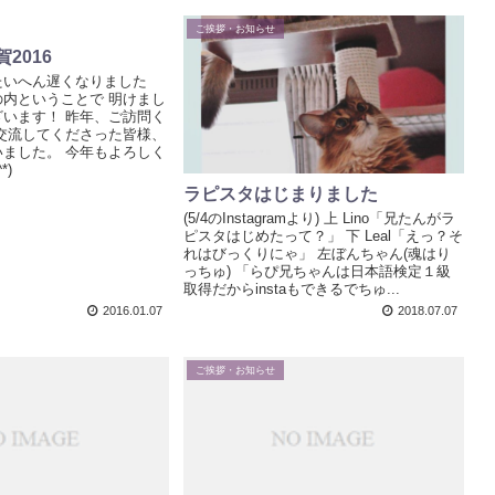
ご挨拶・お知らせ
2016
たいへん遅くなりました
内ということで 明けまし
います！ 昨年、ご訪問く
交流してくださった皆様、
ました。 今年もよろしく
*)
ラピスタはじまりました
(5/4のInstagramより) 上 Lino「兄たんがラ
ピスタはじめたって？」 下 Leal「えっ？そ
れはびっくりにゃ」 左ぼんちゃん(魂はり
っちゅ) 「らぴ兄ちゃんは日本語検定１級
取得だからinstaもできるでちゅ...
2016.01.07
2018.07.07
ご挨拶・お知らせ