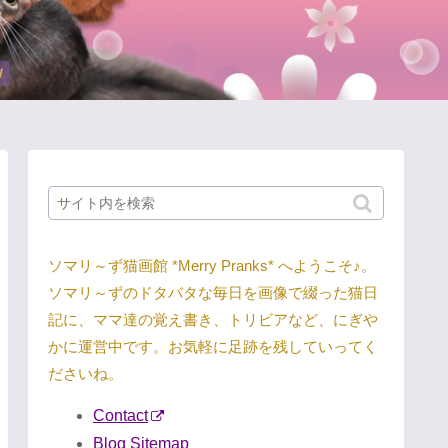
ソマリ～ず猫画館 *Merry Pranks* へようこそ♪。
ソマリ～ずのドタバタな毎日を画像で綴った猫日
記に、ママ達の覚え書き、トリビアなど、にぎや
かに運営中です。お気軽に足跡を残していってく
ださいね。
Contact
Blog Sitemap