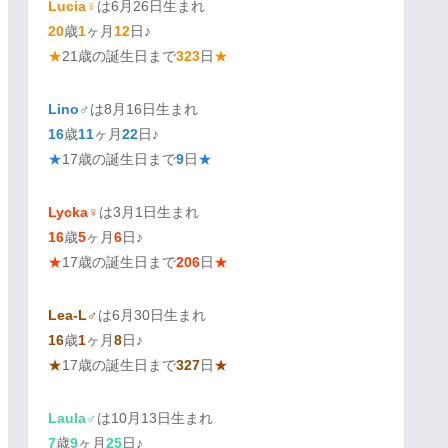
Lucia♀
は6月26日生まれ
20
歳
1
ヶ月
12
日♪
★
21歳の誕生日まで
323
日
★
Lino♂
は8月16日生まれ
16
歳
11
ヶ月
22
日♪
★
17歳の誕生日まで
9
日
★
Lycka♀
は3月1日生まれ
16
歳
5
ヶ月
6
日♪
★
17歳の誕生日まで
206
日
★
Lea-L♂
は6月30日生まれ
16
歳
1
ヶ月
8
日♪
★
17歳の誕生日まで
327
日
★
Laula♂
は10月13日生まれ
7
歳
9
ヶ月
25
日♪