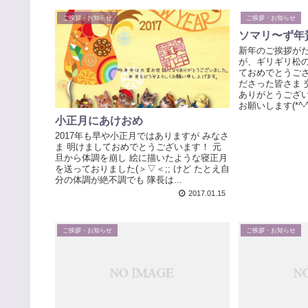
ご挨拶・お知らせ
ご挨拶・お知らせ
ソマリ〜ず年賀
新年のご挨拶が
が、ギリギリ松の
ておめでとうござ
ださった皆さま 
ありがとうござい
お願いします(*^-^
小正月にあけおめ
2017年も早や小正月ではありますが みなさ
ま 明けましておめでとうございます！ 元
旦から体調を崩し 絵に描いたような寝正月
を送っておりました(＞▽＜;; けど たとえ自
分の体調が絶不調でも 隊長は...
2017.01.15
ご挨拶・お知らせ
ご挨拶・お知らせ