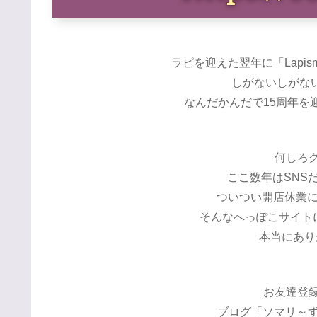
ラピを迎えた翌年に「Lapis
しがないしがないw
なんだかんだで15周年を迎
何しろグ
ここ数年はSNS
ついつい開店休業
そんなへっぽこサイト
本当にあり
お友達登録
ブログ「ソマリ～ず猫画館