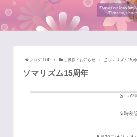
ブログ TOP
ご挨拶・お知らせ
ソマリズム15周
ソマリズム15周年
この記
※時差記