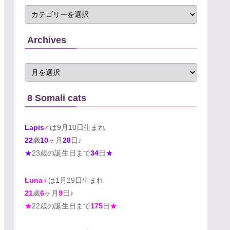
Archives
8 Somali cats
Lapis♂
は9月10日生まれ
22
歳
10
ヶ月
28
日♪
★
23歳の誕生日まで
34
日
★
Luna♀
は1月29日生まれ
21
歳
6
ヶ月
9
日♪
★
22歳の誕生日まで
175
日
★