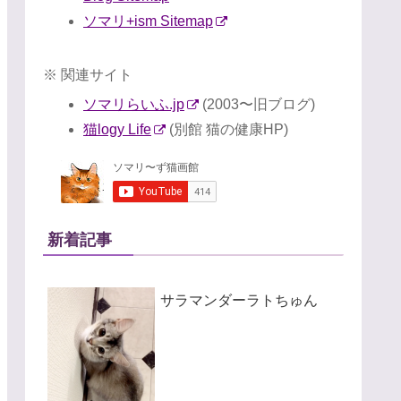
ソマリ+ism Sitemap
※ 関連サイト
ソマリらいふ.jp
(2003〜旧ブログ)
猫logy Life
(別館 猫の健康HP)
新着記事
サラマンダーラトちゅん