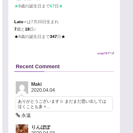
★
8歳の誕生日まで
67
日
★
Lato♂
は7月20日生まれ
7
歳と
18
日♪
★
8歳の誕生日まで
347
日
★
script*KT*
Recent Comment
Maki
2020.04.04
ありがとうございます☆ まだまだ思い出しては
泣くことも多々...
永遠
りんぽぽ