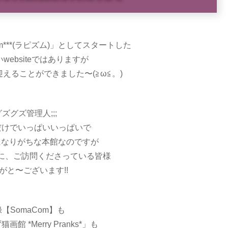
m***(ラピズム)」としてスタートした
ebsiteではありますが
えることができました〜(≧ω≦。)
ズグズ管理人;;;
だけでいっぱいいっぱいで
になりがちな本館なのですが
に、ご訪問くださっている皆様
がと〜ございます!!
【SomaCom】も
 *Merry Pranks*」も