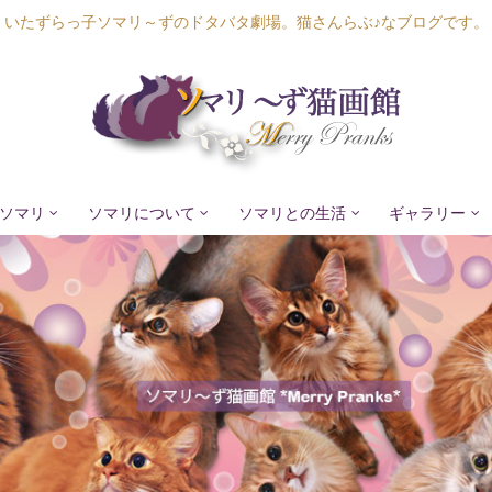
いたずらっ子ソマリ～ずのドタバタ劇場。猫さんらぶ♪なブログです。
ソマリ
ソマリについて
ソマリとの生活
ギャラリー
Lapis Luna
Lucia Lino
Lycka Leal
Laula