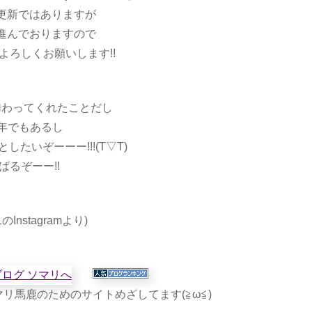
更新ではありますが
進んでおりますので
よろしくお願いします!!
加わってくれたことだし
周年でもあるし
たいぞーーー!!!(T▽T)
ばるぞーー!!
21のInstagramより)
リ馬鹿のためのサイトめざしてます(≧ω≦)