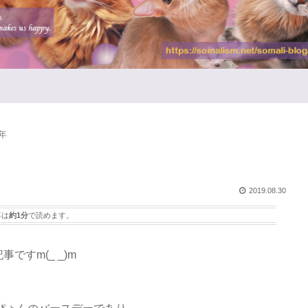
年
2019.08.30
事は
約1分
で読めます。
事ですm(_ _)m