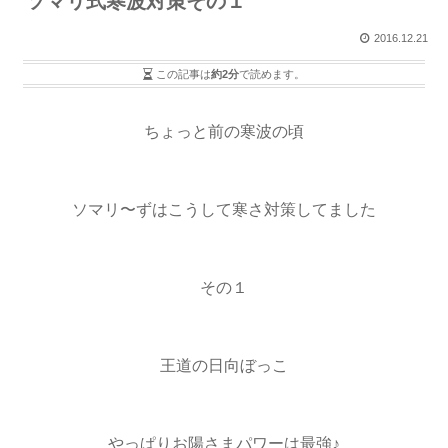
ソマリ式寒波対策その１
2016.12.21
この記事は
約2分
で読めます。
ちょっと前の寒波の頃
ソマリ〜ずはこうして寒さ対策してました
その１
王道の日向ぼっこ
やっぱりお陽さまパワーは最強♪