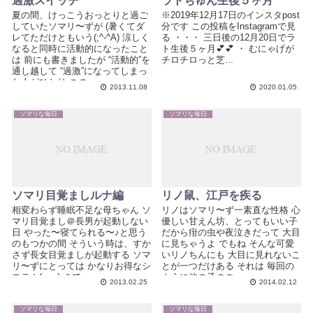
過激スイッチ
ラトちゅん生後５ヶ月
夏の間、けっこうおっとりと過ご
※2019年12月17日のインスタpost
していたソマリ〜ずが (暑くてダ
分です この投稿をInstagramで見
レてただけともいう(;^-^A) 涼しく
る ・・・ 三日後の12月20日でラ
なると同時に活動的になったこと
ト生後５ヶ月💕💕 ・ むにゃげが
は 前にも書きましたが “活動的”を
チロチロっと芝...
通し越して “過激”になってしまっ
た人がひとり この...
2013.11.08
2020.01.05
ソマリな毎日
ソマリな毎日
ソマリ目覚ましルナ編
リノ鼠、江戸を疾る
相変わらず睡眠不足な母ちゃん ソ
リノはソマリ〜ず一素直な性格 心
マリ目覚まし＠長男が起動しない
優しい甘えん坊、とってもいい子
日 やった〜寝てられる〜♪と思う
だから疳の虫や夜泣きだって 大目
のもつかの間 そういう時は、すか
に見ちゃうよ でもね そんな可愛
さず長女目覚ましが起動する ソマ
いリノちんにも 大目に見れないこ
リ〜ずにとっては かなりお得なシ
とが一つだけある それは 毎回の
ステム(-ω-;) さて、...
ように他の子のご...
2013.02.25
2014.02.12
ソマリな毎日
ソマリな毎日