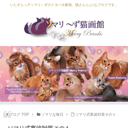
いたずらっ子ソマリ～ずのドタバタ劇場。猫さんらぶ♪なブログです。
Lapis Luna
Lucia Lino
Lycka Leal
Laula
ブログ TOP
ソマリな毎日
ソマリ式寒波対策その１