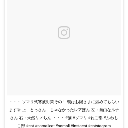
・・・ ソマリ式寒波対策その１ 朝はお陽さまに温めてもらい
ます🌞 上：とっさん…じゃなかったレアぽん 左：自由なルナ
さん 右：天然リノちん ・・・ #猫 #ソマリ #ねこ部 #ふわも
こ部 #cat #somalicat #somali #instacat #catstagram