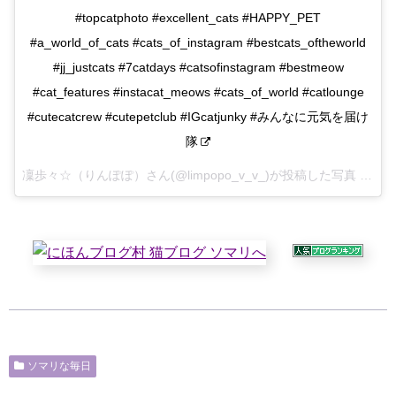
#topcatphoto #excellent_cats #HAPPY_PET
#a_world_of_cats #cats_of_instagram #bestcats_oftheworld
#jj_justcats #7catdays #catsofinstagram #bestmeow
#cat_features #instacat_meows #cats_of_world #catlounge
#cutecatcrew #cutepetclub #IGcatjunky #みんなに元気を届け
隊
凜歩々☆（りんぽぽ）さん(@limpopo_v_v_)が投稿した写真 –
201
ソマリな毎日