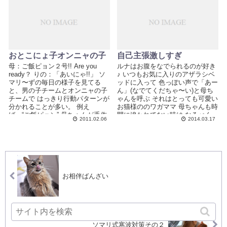
おとこにょ子オンニャの子
自己主張激しすぎ
母：ご飯ピョン２号!! Are you
ルナはお腹をなでられるのが好き
ready？ りの：「あいにゃ!!」 ソ
♪ いつもお気に入りのアザラシベ
マリ〜ずの毎日の様子を見てる
ッドに入って 色っぽい声で「あー
と、男の子チームとオンニャの子
ん」(なでてくだちゃ〜い)と母ち
チームで はっきり行動パターンが
ゃんを呼ぶ それはとっても可愛い
分かれることが多い。 例え
お猫様ののワガママ 母ちゃんも時
ば、“ご飯ピョン” 母ちゃんが手作
間に追われてない時は なるべく
2011.02.06
2014.03.17
り...
そ...
お相伴ばんざい
ソマリ式寒波対策その２