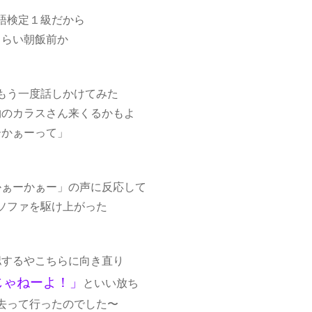
語検定１級だから
くらい朝飯前か
もう一度話しかけてみた
物のカラスさん来くるかもよ
ーかぁーって」
かぁーかぁー」の声に反応して
ソファを駆け上がった
認するやこちらに向き直り
じゃねーよ！」
といい放ち
去って行ったのでした〜