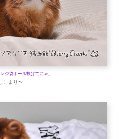
んレジ袋ボール投げてにゃ」
しこまり〜