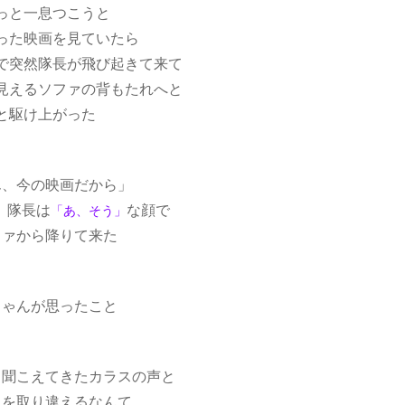
っと一息つこうと
った映画を見ていたら
で突然隊長が飛び起きて来て
見えるソファの背もたれへと
と駆け上がった
ん、今の映画だから」
、隊長は
な顔で
「あ、そう」
ファから降りて来た
ちゃんが思ったこと
ら聞こえてきたカラスの声と
スを取り違えるなんて