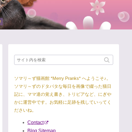
ソマリ～ず猫画館 *Merry Pranks* へようこそ♪。
ソマリ～ずのドタバタな毎日を画像で綴った猫日
記に、ママ達の覚え書き、トリビアなど、にぎや
かに運営中です。お気軽に足跡を残していってく
ださいね。
Contact
Blog Sitemap