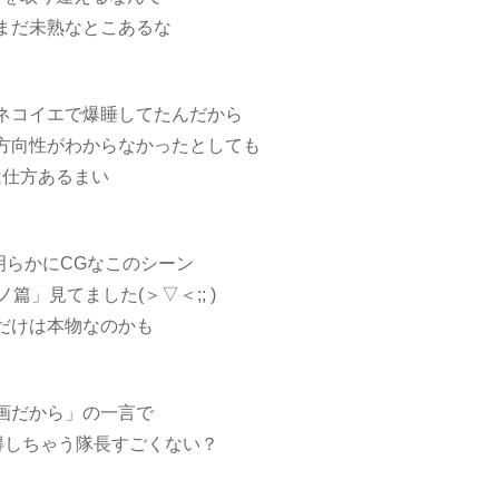
まだ未熟なとこあるな
ネコイエで爆睡してたんだから
方向性がわからなかったとしても
は仕方あるまい
明らかにCGなこのシーン
爻ノ篇」見てました(＞▽＜;; )
だけは本物なのかも
画だから」の一言で
得しちゃう隊長すごくない？