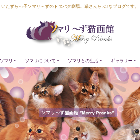
いたずらっ子ソマリ～ずのドタバタ劇場。猫さんらぶ♪なブログです。
ソマリ
ソマリについて
ソマリとの生活
ギャラリー
Lapis Luna
Lucia Lino
Lycka Leal
Laula