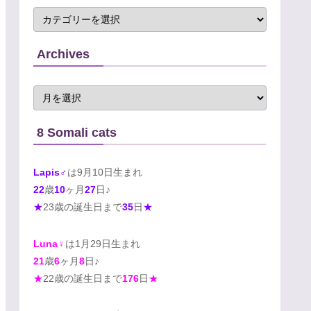
Archives
8 Somali cats
Lapis♂
は9月10日生まれ
22
歳
10
ヶ月
27
日♪
★
23歳の誕生日まで
35
日
★
Luna♀
は1月29日生まれ
21
歳
6
ヶ月
8
日♪
★
22歳の誕生日まで
176
日
★