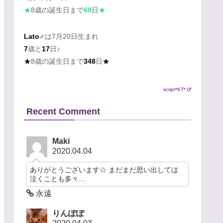
★
8歳の誕生日まで
68
日
★
Lato♂
は7月20日生まれ
7
歳と
17
日♪
★
8歳の誕生日まで
348
日
★
script*KT*
Recent Comment
Maki
2020.04.04
ありがとうございます☆ まだまだ思い出しては
泣くことも多々...
永遠
りんぽぽ