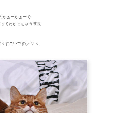
のかぁーかぁーで
だってわかっちゃう隊長
りすごいです(＞▽＜;;