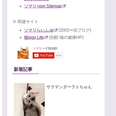
ソマリ+ism Sitemap
※ 関連サイト
ソマリらいふ.jp
(2003〜旧ブログ)
猫logy Life
(別館 猫の健康HP)
新着記事
サラマンダーラトちゅん