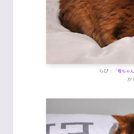
らぴ：
「母ちゃ
か