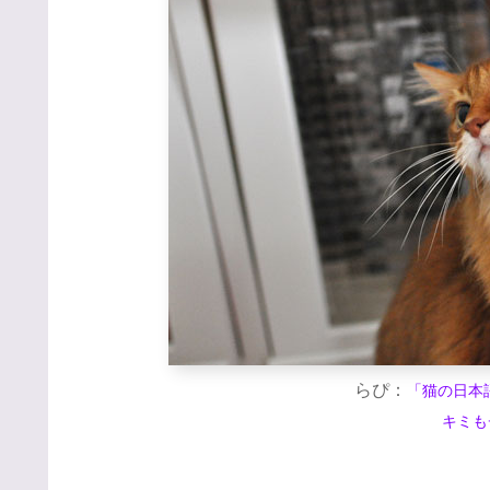
らぴ：
「猫の日本
キミも