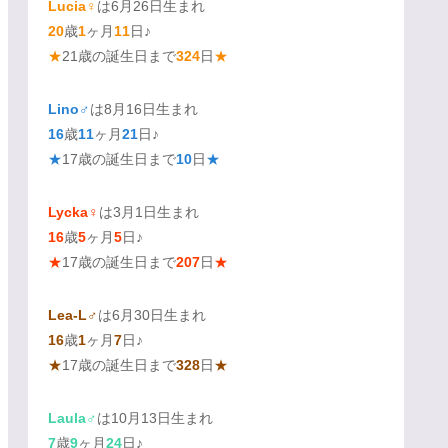
Lucia♀
は6月26日生まれ
20
歳
1
ヶ月
11
日♪
★
21歳の誕生日まで
324
日
★
Lino♂
は8月16日生まれ
16
歳
11
ヶ月
21
日♪
★
17歳の誕生日まで
10
日
★
Lycka♀
は3月1日生まれ
16
歳
5
ヶ月
5
日♪
★
17歳の誕生日まで
207
日
★
Lea-L♂
は6月30日生まれ
16
歳
1
ヶ月
7
日♪
★
17歳の誕生日まで
328
日
★
Laula♂
は10月13日生まれ
7
歳
9
ヶ月
24
日♪