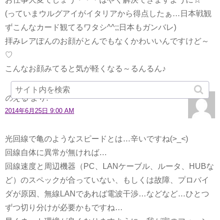
(っていまウルグアイがイタリアから得点したぁ…日本戦観
ずこんなカード観てるワタシ^^;;日本もガンバレ)
拝みレアぽんのお顔がとんでもなくかわいいんですけど～
♡
こんなお顔みてると気が軽くなる～るんるん♪
のえる
より:
2014年6月25日 9:00 AM
光回線で亀のようなスピードとは…辛いですね(>_<)
回線自体に異常が無ければ…
回線速度と周辺機器（PC、LANケーブル、ルータ、HUBな
ど）のスペックが合っていない、もしくは故障、プロバイ
ダが原因、無線LANであれば電波干渉…などなど…ひとつ
ずつ切り分けが必要かもですね…