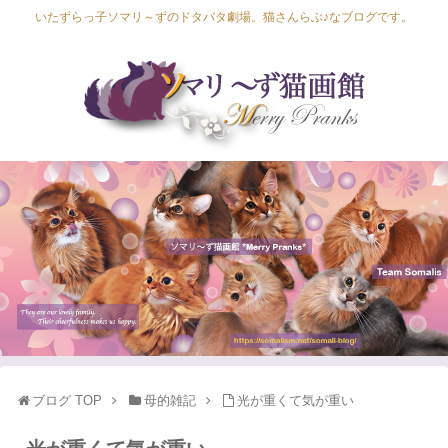
いたずらっ子ソマリ～ずのドタバタ劇場。猫さんらぶ♪なブログです。
Lapis Luna
Lucia Lino
Lycka Leal
Laula
ブログ TOP
母的雑記
光が重くて気が重い