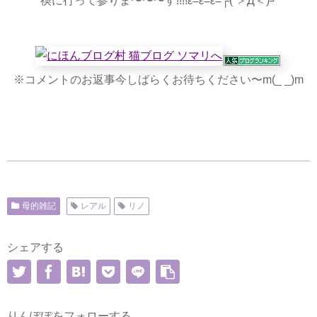
禊に行って参りま〜〜〜す!!!!ε=ε=ε=┌( ＞Д＜)┘
※コメントのお返事今しばらくお待ちください〜m(_ _)m
母的雑記
レアル
リノ
シェアする
りんぽぽをフォローする