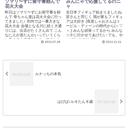
ソマリ〜ずに留守番頼んで
みんにゃで応援してるのニ
花火大会
ャ
昨日はソマリ〜ずにお留守番を頼
全日本フィギュア始まりましたね
んで 母ちゃん達は花火大会に行っ
皆さんと同じく 我が家もフィギュ
てきました♪ 市内では一番大きな
アは大好き (長老しゃおさんはト
花火大会 会場となる川に続く大通
ービル・ディーンの時代から(＞▽
りには、出店がたくさん出て こん
＜;) みんな頑張ってるから みんな
なに人が居たんかいっていうくら
ソチに行かせてあげたい でも、や
い多くの人で溢れかえってました
っぱり そまりずむ...
2013.07.28
2013.12.21
河...
ルナっちの本気
はぴば♪ルキたん８歳