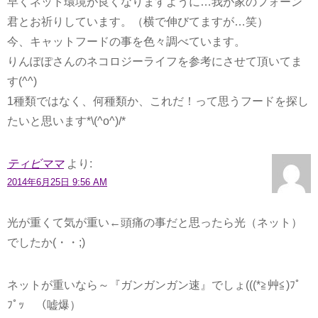
早くネット環境が良くなりますように…我が家のフォーン
君とお祈りしています。（横で伸びてますが…笑）
今、キャットフードの事を色々調べています。
りんぽぽさんのネコロジーライフを参考にさせて頂いてま
す(^^)
1種類ではなく、何種類か、これだ！って思うフードを探し
たいと思います*\(^o^)/*
ティビママ
より:
2014年6月25日 9:56 AM
光が重くて気が重い←頭痛の事だと思ったら光（ネット）
でしたか(・・;)
ネットが重いなら～『ガンガンガン速』でしょ(((*≧艸≦)ﾌﾟ
ﾌﾟｯ （嘘爆）