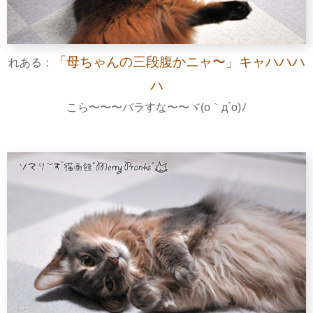
「母ちゃんの三段腹かニャ〜」キャハハハ
れある：
ハ
こら〜〜〜バラすな〜〜ヾ(o｀д´o)ﾉ