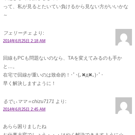
って、私が見るとたいてい負けるから見ない方がいいかな
～
フェリーチェ
より:
2014年6月25日 2:18 AM
回線もPCも問題ないのなら、TAを変えてみるのも手か
と…。
在宅で回線が重いのは致命的！･ﾟ･(｡✖д✖｡)･ﾟ･
早く解決しますように！
るでぃママ＝chizu7171
より:
2014年6月25日 2:45 AM
あらら困りましたね
お仕事大変でしょう・・・はやく解決できますように☆