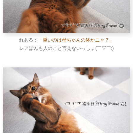
れある：
「重いのは母ちゃんの体かニャ？」
レアぽんも人のこと言えないっしょ(￣▽￣;)