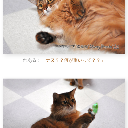
れある：
「ナヌ？？何が重いって？？」