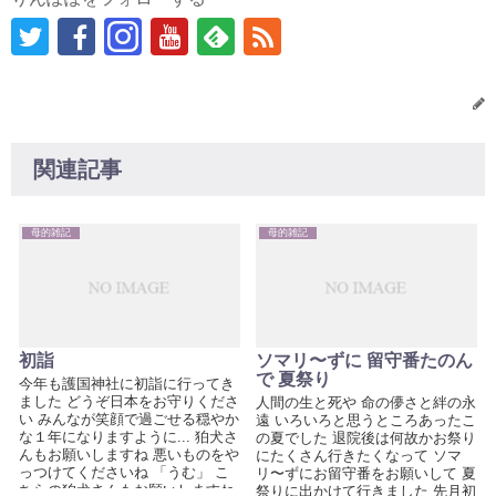
関連記事
母的雑記
母的雑記
初詣
ソマリ〜ずに 留守番たのん
で 夏祭り
今年も護国神社に初詣に行ってき
ました どうぞ日本をお守りくださ
人間の生と死や 命の儚さと絆の永
い みんなが笑顔で過ごせる穏やか
遠 いろいろと思うところあったこ
な１年になりますように... 狛犬さ
の夏でした 退院後は何故かお祭り
んもお願いしますね 悪いものをや
にたくさん行きたくなって ソマ
っつけてくださいね 「うむ」 こ
リ〜ずにお留守番をお願いして 夏
ちらの狛犬さんもお願いしますね
祭りに出かけて行きました 先月初