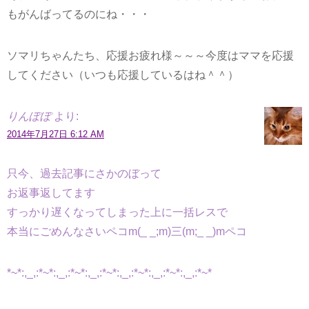
もがんばってるのにね・・・
ソマリちゃんたち、応援お疲れ様～～～今度はママを応援
してください（いつも応援しているはね＾＾）
りんぽぽ
より:
2014年7月27日 6:12 AM
只今、過去記事にさかのぼって
お返事返してます
すっかり遅くなってしまった上に一括レスで
本当にごめんなさいペコm(_ _;m)三(m;_ _)mペコ
*~*:,_,:*~*:,_,:*~*:,_,:*~*:,_,:*~*:,_,:*~*:,_,:*~*