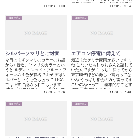
日...
旬の「港祭り」の花火大会 海の匂
2012.01.03
2012.09.14
いにつつまれ...
母的雑記
母的雑記
シルバーソマリとご対面
エアコン停電に備えて
今日はまずソマリのカラーのお話
最近またゲリラ豪雨が多いですよ
から♪ 普通、ソマリのカラーとい
ね こないだもしゃおさんと話して
うと ルディ・レッド・ブルー・フ
いたんですが こっちに戻ってから
ォーンの４色が有名ですが 実はシ
東京時代ほどの激しい雷雨ってな
ルバーという毛色もあって TICA
いね やっぱり都会の方が雷ってす
では正式に認められてもいます
ごいのね〜って …基本的なことす
(本館「ソマリのカラー(毛色)」で
ぎて天達に笑われそう( ;￣ω
2013.03.26
2013.07.30
も...
￣)ゞ...
母的雑記
母的雑記