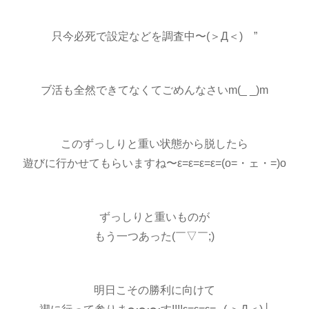
只今必死で設定などを調査中〜(＞Д＜)ゝ”
ブ活も全然できてなくてごめんなさいm(_ _)m
このずっしりと重い状態から脱したら
遊びに行かせてもらいますね〜ε=ε=ε=ε=(o=・ェ・=)o
ずっしりと重いものが
もう一つあった(￣▽￣;)
明日こその勝利に向けて