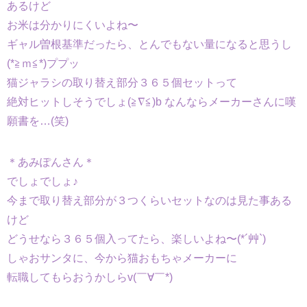
あるけど
お米は分かりにくいよね〜
ギャル曽根基準だったら、とんでもない量になると思うし
(*≧ｍ≦*)ププッ
猫ジャラシの取り替え部分３６５個セットって
絶対ヒットしそうでしょ(≧∇≦)b なんならメーカーさんに嘆
願書を…(笑)
＊あみぽんさん＊
でしょでしょ♪
今まで取り替え部分が３つくらいセットなのは見た事ある
けど
どうせなら３６５個入ってたら、楽しいよね〜(*´艸`)
しゃおサンタに、今から猫おもちゃメーカーに
転職してもらおうかしらv(￣∀￣*)