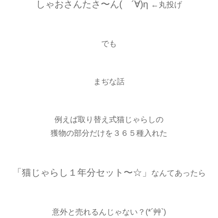
しゃおさんたさ〜ん( ´∀)η
←丸投げ
でも
まぢな話
例えば取り替え式猫じゃらしの
獲物の部分だけを３６５種入れた
「猫じゃらし１年分セット〜☆」
なんてあったら
意外と売れるんじゃない？(*´艸`)