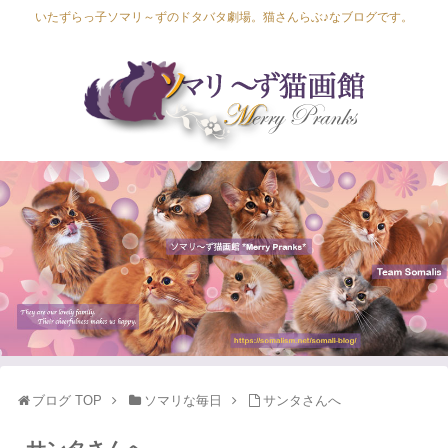
いたずらっ子ソマリ～ずのドタバタ劇場。猫さんらぶ♪なブログです。
Lapis Luna
Lucia Lino
Lycka Leal
Laula
ブログ TOP
ソマリな毎日
サンタさんへ