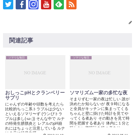
関連記事
ソマリな毎日
ソマリな毎日
おしっこpHとクランベリー
ソマリズム一家の多忙な夜
サプリ
そまりずむ一家の夜は忙しい 誰が
決めたか知らないが 夜９時になる
にゃんずの年齢や頭数を考えたら
と全員がキッチンに集まってくる
比較的ちっこ系トラブルは少ない
ちゃんと壁に掛けた時計を見てや
といえるソマリ〜ず (ウンぴトラ
ってくる者あり その動きを見て時
ブルは多し(-ω-;)) そんな中で ルナ
間を把握する者あり 体内に１分と
の特発生膀胱炎と レアルのpH崩
狂わない腹時計を持つ者あり ...
れにはちょっと注意している ルナ
は６月に特発生膀...