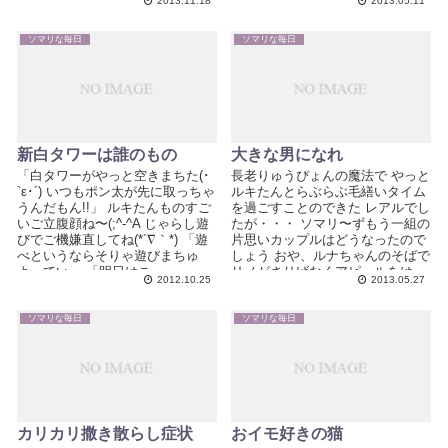
2013.11.18
2013.05.11
ソマリな毎日
ソマリな毎日
新白タワーは誰のもの
大きな男になれ
「白タワーがやっと空きまちた(･
長老りゅうぴょんの魔法で やっと
`ε･´) いつもポン太が先に取っちゃ
ルキたんとらぶらぶ毛繕いタイム
うんだもん!!」 ルキたんものすご
を過ごすことのできた レアルでし
いご立腹顔ね〜(;^-^A じゃらし遊
たが・・・ ソマリ〜ずもう一組の
びでご機嫌直してね(*´∇｀*) 「遊
片思いカップルはどうなったので
べというならそりゃ遊びまちゅ
しょう おや、ルナちゃんのそばで
よ」ていっ 「明日はこ...
リノがさりげなくアピールをは...
2012.10.25
2013.05.27
ソマリな毎日
ソマリな毎日
カリカリ撒き散らし症状
おイモ好きの猫