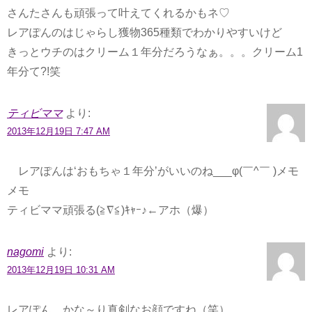
さんたさんも頑張って叶えてくれるかもネ♡
レアぽんのはじゃらし獲物365種類でわかりやすいけど
きっとウチのはクリーム１年分だろうなぁ。。。クリーム1
年分て?!笑
ティビママ
より:
2013年12月19日 7:47 AM
レアぽんは‘おもちゃ１年分’がいいのね___φ(￣^￣ )メモ
メモ
ティビママ頑張る(≧∇≦)ｷｬｰ♪←アホ（爆）
nagomi
より:
2013年12月19日 10:31 AM
レアぽん、かな～り真剣なお顔ですね（笑）