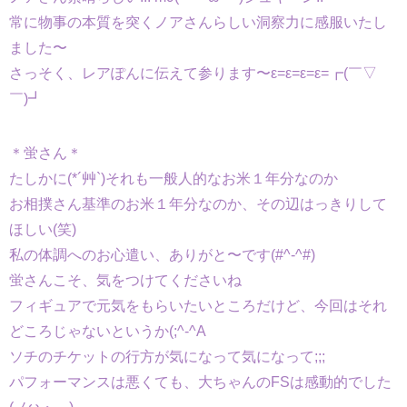
常に物事の本質を突くノアさんらしい洞察力に感服いたし
ました〜
さっそく、レアぽんに伝えて参ります〜ε=ε=ε=ε=┏(￣▽
￣)┛
＊蛍さん＊
たしかに(*´艸`)それも一般人的なお米１年分なのか
お相撲さん基準のお米１年分なのか、その辺はっきりして
ほしい(笑)
私の体調へのお心遣い、ありがと〜です(#^-^#)
蛍さんこそ、気をつけてくださいね
フィギュアで元気をもらいたいところだけど、今回はそれ
どころじゃないというか(;^-^A
ソチのチケットの行方が気になって気になって;;;
パフォーマンスは悪くても、大ちゃんのFSは感動的でした