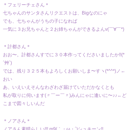
＊フェリーチェさん＊
七ちゃんのサンタさんリクエストは、Bigなのにゃ
でも、七ちゃんがうちの子になれば
一気に３お兄ちゃんと２お姉ちゃんができるよんv(￣∀￣*)
＊計都さん＊
おお〜。計都さんすでに３０本作ってくださいましたか!!(*
´艸`)
では、残り３２５本もよろしくお願いしま〜すヽ(*^^*)ノ←
おい
あ、いえいえそんなわざわざ届けていただかなくとも
私が取りに伺います(〃￣ー￣〃)みんにゃに逢いに〜♪♪←ど
こまで図々しいんだ
＊ノアさん＊
ノアさん素晴らしい!!! m9(｀・ω・´)シュキーン!!