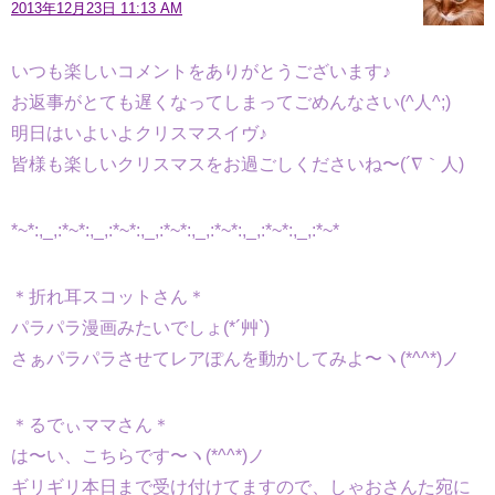
2013年12月23日 11:13 AM
いつも楽しいコメントをありがとうございます♪
お返事がとても遅くなってしまってごめんなさい(^人^;)
明日はいよいよクリスマスイヴ♪
皆様も楽しいクリスマスをお過ごしくださいね〜(´∇｀人)
*~*:,_,:*~*:,_,:*~*:,_,:*~*:,_,:*~*:,_,:*~*:,_,:*~*
＊折れ耳スコットさん＊
パラパラ漫画みたいでしょ(*´艸`)
さぁパラパラさせてレアぽんを動かしてみよ〜ヽ(*^^*)ノ
＊るでぃママさん＊
は〜い、こちらです〜ヽ(*^^*)ノ
ギリギリ本日まで受け付けてますので、しゃおさんた宛に