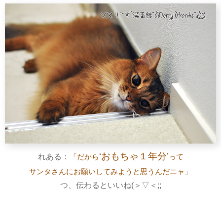
‘おもちゃ１年分’
れある：
「だから
って
サンタさんにお願いしてみようと思うんだニャ」
つ、伝わるといいね(＞▽＜;;