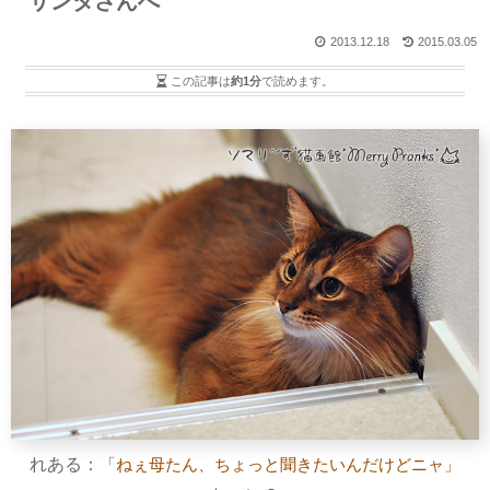
サンタさんへ
2013.12.18
2015.03.05
この記事は
約1分
で読めます。
れある：
「ねぇ母たん、ちょっと聞きたいんだけどニャ」