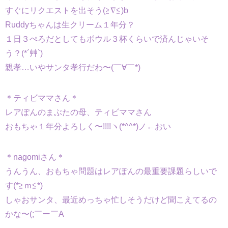
すぐにリクエストを出そう(≧∇≦)b
Ruddyちゃんは生クリーム１年分？
１日３ぺろだとしてもボウル３杯くらいで済んじゃいそ
う？(*´艸`)
親孝…いやサンタ孝行だわ〜(￣∀￣*)
＊ティビママさん＊
レアぽんのまぶたの母、ティビママさん
おもちゃ１年分よろしく〜!!!!ヽ(*^^*)ノ←おい
＊nagomiさん＊
うんうん、おもちゃ問題はレアぽんの最重要課題らしいで
す(*≧ｍ≦*)
しゃおサンタ、最近めっちゃ忙しそうだけど聞こえてるの
かな〜(;￣ー￣A