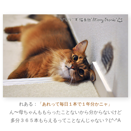
れある：
「あれって毎日１本で１年分かニャ」
ん〜母ちゃんももらったことないから分からないけど
多分３６５本もらえるってことなんじゃない？(;^-^A