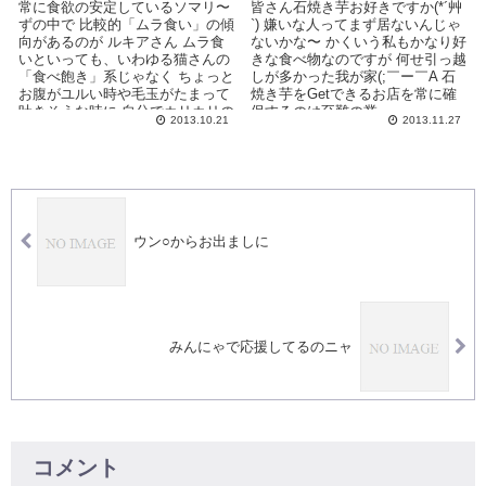
常に食欲の安定しているソマリ〜
皆さん石焼き芋お好きですか(*´艸
ずの中で 比較的「ムラ食い」の傾
`) 嫌いな人ってまず居ないんじゃ
向があるのが ルキアさん ムラ食
ないかな〜 かくいう私もかなり好
いといっても、いわゆる猫さんの
きな食べ物なのですが 何せ引っ越
「食べ飽き」系じゃなく ちょっと
しが多かった我が家(;￣ー￣A 石
お腹がユルい時や毛玉がたまって
焼き芋をGetできるお店を常に確
吐きそうな時に 自分でカリカリの
保するのは至難の業 ...
2013.10.21
2013.11.27
量を減ら...
ウン○からお出ましに
みんにゃで応援してるのニャ
コメント