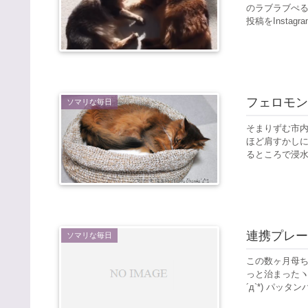
のラブラブぺる
投稿をInstagr
フェロモン
ソマリな毎日
そまりずむ市内
ほど肩すかしに終
るところで浸水し
連携プレー
ソマリな毎日
この数ヶ月母ち
っと治まったヽ(
´д`*) パッタン