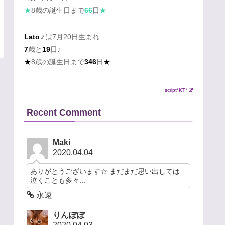
★
8歳の誕生日まで
66
日
★
Lato♂
は7月20日生まれ
7
歳と
19
日♪
★
8歳の誕生日まで
346
日
★
script*KT*
Recent Comment
Maki
2020.04.04
ありがとうございます☆ まだまだ思い出しては
泣くことも多々...
永遠
りんぽぽ