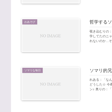
哲学するソ
おあそび
覗き込むりの：
学してたのニャ
れないのか...
ソマリ的兄
ソマリな毎日
れある：「なん
どうした☆ 今
ン♪ 奥りの：