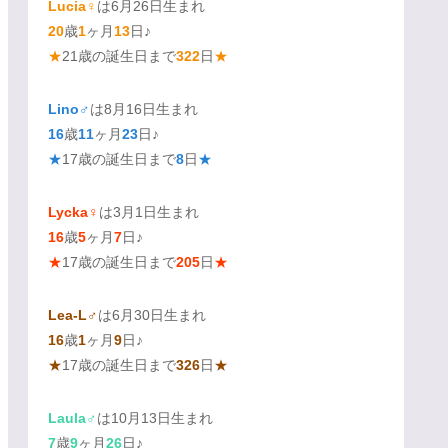
Lucia♀
は6月26日生まれ
20
歳
1
ヶ月
13
日♪
★
21歳の誕生日まで
322
日
★
Lino♂
は8月16日生まれ
16
歳
11
ヶ月
23
日♪
★
17歳の誕生日まで
8
日
★
Lycka♀
は3月1日生まれ
16
歳
5
ヶ月
7
日♪
★
17歳の誕生日まで
205
日
★
Lea-L♂
は6月30日生まれ
16
歳
1
ヶ月
9
日♪
★
17歳の誕生日まで
326
日
★
Laula♂
は10月13日生まれ
7
歳
9
ヶ月
26
日♪