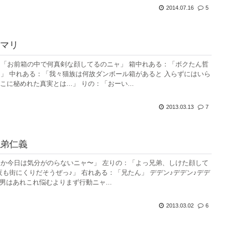
2014.07.16
5
マリ
「お前箱の中で何真剣な顔してるのニャ」 箱中れある：「ボクたん哲
」 中れある：「我々猫族は何故ダンボール箱があると 入らずにはいら
そこに秘めれた真実とは...」 りの：「おーい...
2013.03.13
7
弟仁義
か今日は気分がのらないニャ〜」 左りの：「よっ兄弟、しけた顔して
夜も街にくりだそうぜっ♪」 右れある：「兄たん」 デデン♪デデン♪デデ
「男はあれこれ悩むよりまず行動ニャ...
2013.03.02
6