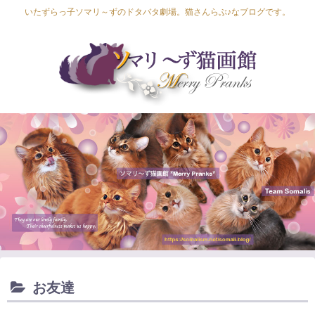
いたずらっ子ソマリ～ずのドタバタ劇場。猫さんらぶ♪なブログです。
Lapis Luna
Lucia Lino
Lycka Leal
Laula
お友達