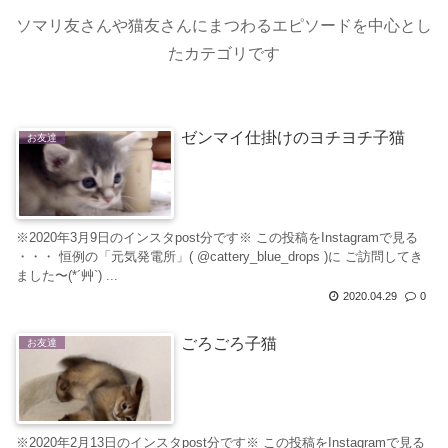
ソマリ友さんや猫友さんにまつわるエピソードを中心とし
たカテゴリです
ゼンマイ仕掛けのヨチヨチ子猫
お友達
※2020年3月9日のインスタpost分です※ この投稿をInstagramで見る
・・・ 恒例の「元気発電所」( @cattery_blue_drops )に ご訪問してき
ました〜(*´艸`) ...
2020.04.29
0
ごろごろ子猫
お友達
※2020年2月13日のインスタpost分です※ この投稿をInstagramで見る