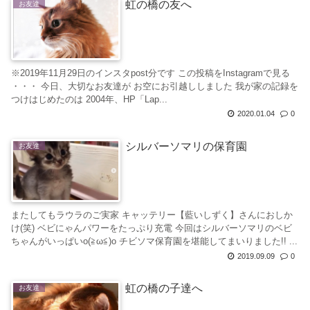
虹の橋の友へ
お友達
※2019年11月29日のインスタpost分です この投稿をInstagramで見る
・・・ 今日、大切なお友達が お空にお引越ししました 我が家の記録を
つけはじめたのは 2004年、HP「Lap...
2020.01.04
0
シルバーソマリの保育園
お友達
またしてもラウラのご実家 キャッテリー【藍いしずく】さんにおしか
け(笑) ベビにゃんパワーをたっぷり充電 今回はシルバーソマリのベビ
ちゃんがいっぱいo(≧ω≦)o チビソマ保育園を堪能してまいりました!! ...
2019.09.09
0
虹の橋の子達へ
お友達