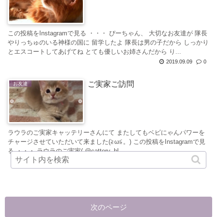
この投稿をInstagramで見る ・・・ ぴーちゃん、 大切なお友達が 隊長
やりっちゅのいる神様の国に 留学したよ 隊長は男の子だから しっかり
とエスコートしてあげてね とても優しいお姉さんだから り...
2019.09.09
0
ご実家ご訪問
お友達
ラウラのご実家キャッテリーさんにて またしてもベビにゃんパワーを
チャージさせていただいて来ました(≧ω≦。) この投稿をInstagramで見
る ・・・ ラウラのご実家( @cattery_bl...
2019.09.07
0
次のページ