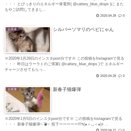
・・・ とびっきりのエネルギー発電所( @cattery_blue_drops )に また
もやご訪問してきまし...
2020.04.28
0
シルバーソマリのベビにゃん
お友達
※2020年1月29日のインスタpost分です※ この投稿をInstagramで見る
・・・ 昨日はラーラトのご実家( @cattery_blue_drops )で エネルギー
チャージさせてもらっ...
2020.04.28
0
新春子猫爆弾
お友達
※2020年1月5日のインスタpost分です※ この投稿をInstagramで見る
・・・ 新春子猫爆弾✨💣✨ 投下ーーーーー!!!٩(๑＞◡＜๑)۶ ...
2020.04.22
0