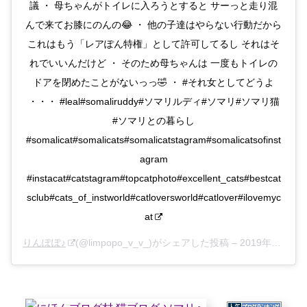
議 ・ 母ちゃんがトイレに入ろうとすると サーっと走り混
んで来てお膝にのんの😂 ・ 他の子達はやらない行動だから
これはもう「レアぽん特権」として許可してるし それはそ
れでいいんだけど ・ そのため母ちゃんは 一度もトイレの
ドアを閉めたことがないっっ🤣 ・ #それ女としてどうよ
・・・ #leal#somaliruddy#ソマリルディ#ソマリ#ソマリ猫
#ソマリとの暮らし
#somalicat#somalicats#somalicatstagram#somalicatsofinst
agram
#instacat#catstagram#topcatphoto#excellent_cats#bestcat
sclub#cats_of_instworld#catloversworld#catlover#ilovemyc
at
りんぽぽ♪
(@limpopo_v_v_)がシェアした投稿 –
2019年12月月20日午前6時35分PST