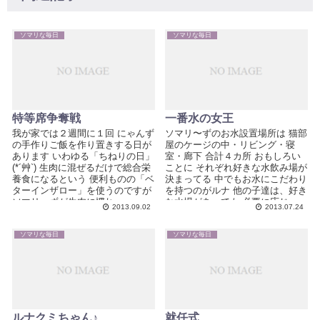
ソマリな毎日
ソマリな毎日
特等席争奪戦
一番水の女王
我が家では２週間に１回 にゃんず
ソマリ〜ずのお水設置場所は 猫部
の手作りご飯を作り置きする日が
屋のケージの中・リビング・寝
あります いわゆる「ちねりの日」
室・廊下 合計４カ所 おもしろい
(*´艸`) 生肉に混ぜるだけで総合栄
ことに それぞれ好きな水飲み場が
養食になるという 便利ものの「ベ
決まってる 中でもお水にこだわり
ターインザロー」を使うのですが
を持つのがルナ 他の子達は、好き
ソマリ〜ずが生肉に慣れ...
な水場があっても 必要に応じ...
2013.09.02
2013.07.24
ソマリな毎日
ソマリな毎日
ルナクミちゃん♪
就任式