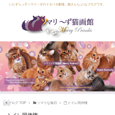
いたずらっ子ソマリ～ずのドタバタ劇場。猫さんらぶ♪なブログです。
Lapis Luna
Lucia Lino
Lycka Leal
Laula
ブログ TOP
ソマリな毎日
トイレ同伴権