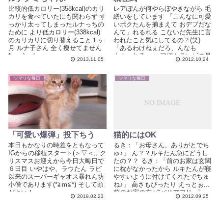
比較的低カロリー(358kcal)のカリ
レアぽんが何やらぼやきながら 毛
カリを食べていたにも関わらず す
繕いをしています 「こんなに可愛
っかり太ってしまったルナっちの
いボクたんを捕まえて おデブだな
ために より低カロリー(338kcal)
んて」れるれる こないだ先生に言
のカリカリに切り替えること１ヶ
われたこと気にしてるの？(笑)
月 ルナ子さん 全く痩せてません
「あるわけねぇだろ、んなも
*o_ _)oバ...
ん！」れるっ レアぽんテレビの見
2013.11.05
2012.10.24
過ぎです(￣▽...
ソマリな毎日
ソマリな毎日
「可愛い爆弾」投下ちう
猫的にはOK
本日もかなりの時差をともなって
るき：「お母さん、ありがとでち
IGからの移植スタート(＞▽＜;; ク
ゅ♪」 ん？？ルキたん急にどうし
リスマスお迎えから今日大晦日で
たの？？ るき：「前のお家は玄関
６日目 いやはや、ラウたん ラピ
に枕がなかったから ルキたんが寝
以来のスーパーギャオス暴れん坊
やすいように付けてくれたでちゅ
小僧であります(*≧ｍ≦*) そして頭
ね♪」 高さもぴったり えっとぉ...
がよい！...
前のお家の方が“バリアフリー”っ
2019.02.23
2012.09.25
て...