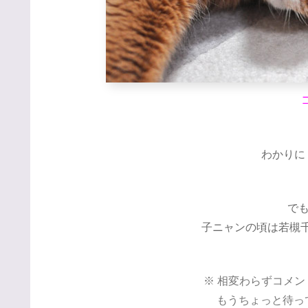
わかりにく
で
子ニャンの頃は若槻千夏
※ 相変わらずコメ
もうちょっと待ってて