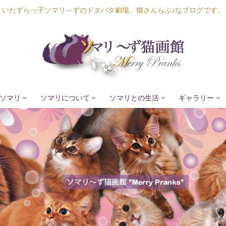
いたずらっ子ソマリ～ずのドタバタ劇場。猫さんらぶ♪なブログです。
ソマリ
ソマリについて
ソマリとの生活
ギャラリー
Lapis Luna
Lucia Lino
Lycka Leal
Laula