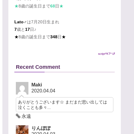
★
8歳の誕生日まで
68
日
★
Lato♂
は7月20日生まれ
7
歳と
17
日♪
★
8歳の誕生日まで
348
日
★
script*KT*
Recent Comment
Maki
2020.04.04
ありがとうございます☆ まだまだ思い出しては
泣くことも多々...
永遠
りんぽぽ