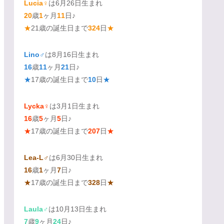
Lucia♀
は6月26日生まれ
20
歳
1
ヶ月
11
日♪
★
21歳の誕生日まで
324
日
★
Lino♂
は8月16日生まれ
16
歳
11
ヶ月
21
日♪
★
17歳の誕生日まで
10
日
★
Lycka♀
は3月1日生まれ
16
歳
5
ヶ月
5
日♪
★
17歳の誕生日まで
207
日
★
Lea-L♂
は6月30日生まれ
16
歳
1
ヶ月
7
日♪
★
17歳の誕生日まで
328
日
★
Laula♂
は10月13日生まれ
7
歳
9
ヶ月
24
日♪