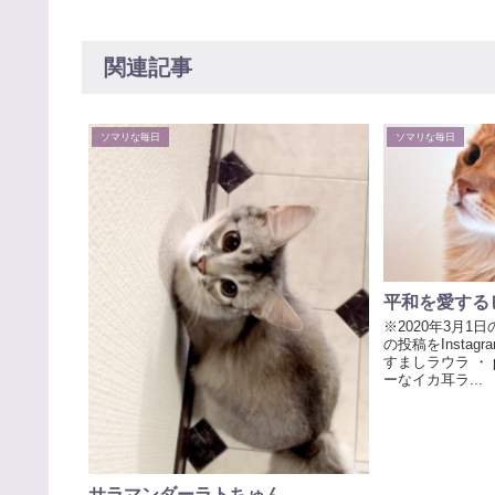
関連記事
ソマリな毎日
ソマリな毎日
平和を愛する
※2020年3月1
の投稿をInstagr
すましラウラ ・ 
ーなイカ耳ラ...
サラマンダーラトちゅん