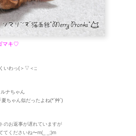
ゴマキ♡
いわっ(＞▽＜;;
もルナちゃん
ちゃん似だったよね(*´艸`)
ントのお返事が遅れていますが
くださいね〜m(_ _;)m