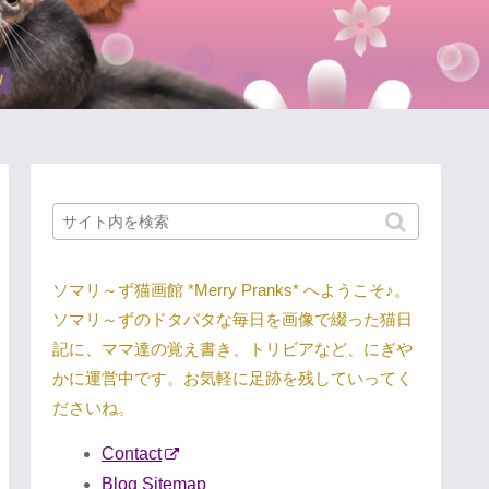
ソマリ～ず猫画館 *Merry Pranks* へようこそ♪。
ソマリ～ずのドタバタな毎日を画像で綴った猫日
記に、ママ達の覚え書き、トリビアなど、にぎや
かに運営中です。お気軽に足跡を残していってく
ださいね。
Contact
Blog Sitemap