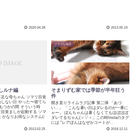
2020.04.28
2013.05.19
ソマリな毎日
しルナ編
そまりずむ家では季節が半年狂う
件
足な母ちゃん ソマリ目覚
しない日 やった〜寝てら
開き直りライムラグ記事 第二弾 「あづ
もつかの間 そういう時
い...」 「こんな暑い日はダレるのが一番に
目覚ましが起動する ソマ
ゃー」 ぽんちゃんは暑くなくてもほぼほぼ
 かなりお得なシステム(-
ダレてるぢゃん(＞▽＜;; この時Instaのタグ
には "レアぽんはなぜかコートが...
2013.02.25
2018.12.11