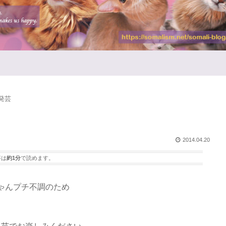
発芸
2014.04.20
事は
約1分
で読めます。
ゃんプチ不調のため