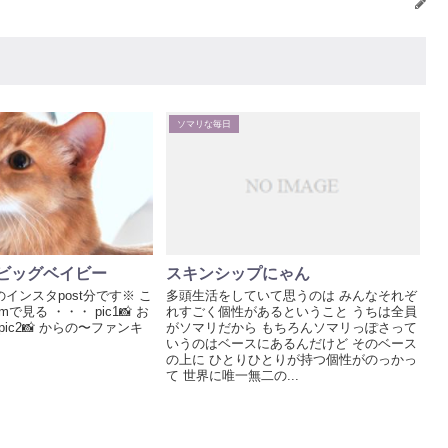
ソマリな毎日
ビッグベイビー
スキンシップにゃん
日のインスタpost分です※ こ
多頭生活をしていて思うのは みんなそれぞ
amで見る ・・・ pic1📸 お
れすごく個性があるということ うちは全員
pic2📸 からの〜ファンキ
がソマリだから もちろんソマリっぽさって
いうのはベースにあるんだけど そのベース
の上に ひとりひとりが持つ個性がのっかっ
て 世界に唯一無二の...