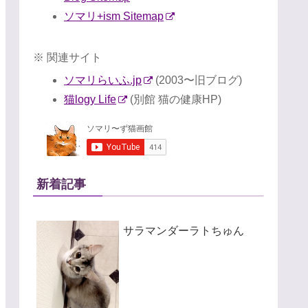
ソマリ+ism Sitemap
※ 関連サイト
ソマリらいふ.jp
(2003〜旧ブログ)
猫logy Life
(別館 猫の健康HP)
新着記事
サラマンダーラトちゅん