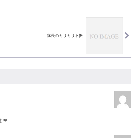
隊長のカリカリ不振
よ❤