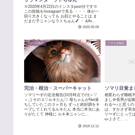
※2020年4月22日のインスタpost分です※
この投稿をInstagramで見る ・・・ 体が一
回り大きくなっても お顔とやることは ま
だまだ子ニャンなラトちゅん💕 ・ &#x...
2020.05.09
ソマリな毎日
ソマリな毎日
完治・根治・スーパーキャット
ソマリ目覚ま
ソマリ〜ずの近況報告(10月時点での(＞▽
相変わらず睡眠不
＜;;) その３♡ルキたん♡ 母ちゃんがNet落
まし＠長男が起動
ちしていたこの３ヶ月も ずっと絶好調をキ
れる〜♪と思うの
ープしてくれてるルキたん 本当に本当にあ
は、すかさず長女
りがたくて 神様に ルキ本ニャンに...
リ〜ずにとっては
ω-;) さて、...
2018.12.12