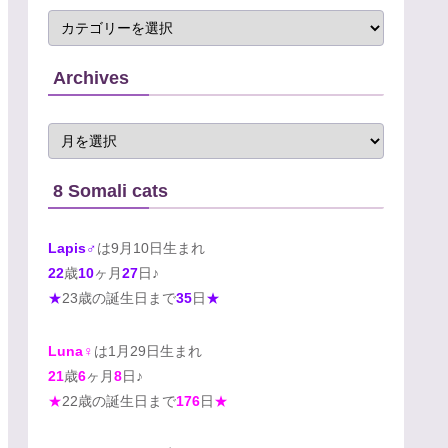
Archives
8 Somali cats
Lapis♂
は9月10日生まれ
22
歳
10
ヶ月
27
日♪
★
23歳の誕生日まで
35
日
★
Luna♀
は1月29日生まれ
21
歳
6
ヶ月
8
日♪
★
22歳の誕生日まで
176
日
★