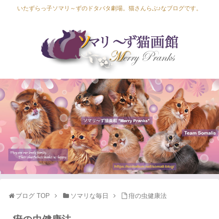
いたずらっ子ソマリ～ずのドタバタ劇場。猫さんらぶ♪なブログです。
Lapis Luna
Lucia Lino
Lycka Leal
Laula
ブログ TOP
ソマリな毎日
疳の虫健康法