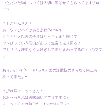
いただいた物については大切に遊ばせてもらってます(*´ω
｀*)
＊もこりんさん＊
あ、ウンぴハイはあるよね(*≧ｍ≦*)
うちもリノ以外の子達はりっちゃまと同じで
ウンぴっていう理由があって無言で走り回るよ
でもリノは理由なく大騒ぎして走りまわってる(*≧ｍ≦*)ププ
ッ
ありがと〜(*´∇｀*)りっちゃまの詐欺技のさらなく向上も
祈って来たよ〜!!
＊折れ耳スコットさん＊
おお〜っそれは興味深いアプリですにゃ
スコットくんは無口だったのね(＞▽＜;;