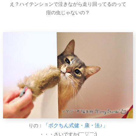
え？ハイテンションで泣きながら走り回ってるのって
疳の虫じゃないの？
「ボクちん式健・康・法♪」
りの：
・・・さいですか(￣▽￣;)