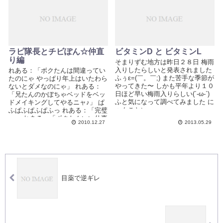
ラピ隊長とチビぽん☆仲直
ビタミンD と ビタミンL
り編
そまりずむ地方は昨日２８日 梅雨
入りしたらしいと発表されました
れある：「ボクたんは間違ってい
ふぅε=(￣。￣;) また苦手な季節が
たのにゃ やっぱり年上はいたわら
やってきた〜 しかも平年より１０
ないとダメなのにゃ」 れある：
日ほど早い梅雨入りらしい(´-ω-`)
「兄たんのかぼちゃベッドをベッ
ふと気になって調べてみました に
ドメイキングしてやるニャ♪」 ぱ
ゃんことい...
ふぱふぱふぱふっ れある：「完璧
っ」 れある：「ボクたんいい仕事
2010.12.27
2013.05.29
したにゃ...
目薬で逆ギレ