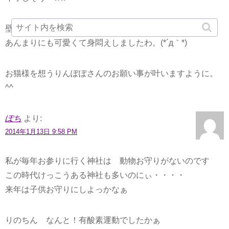
壁（？）からこっそりお顔出して。。お目目真っ黒！
あんまりにも可愛くて身悶えしましたわ。(*´д｀*)
お猫様を想うりんぽぽさんのお願い事が叶いますように。
^^
ぽち
より:
2014年1月13日 9:58 PM
私が毎年お参りに行く神社は 動物お守りがないのです
この時代けっこうある神社も多いのにぃ・・・・
来年は子供お守りにしよっかなぁ
りのちん なんと！有酸素運動でしたかぁ