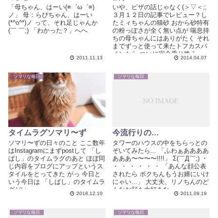
「母ちゃん、はーい(≡゜ω゜≡)
いや、ピザの話じゃなく(＞▽＜;;
ノ」 母：らぴちゃん、はーい
３月１２日の記事でレビュー？し
(*^o^*)ノ って、それ足じゃんか
たミィちゃんの猫砂 おから砂特有
(￣ ￣;) 「わかった？」へへ
の粉っぽさが全く無い点が 喘息持
ちの母ちゃんにはありがたく それ
までずっと使って来たトフカスパ
インから ついに完全乗り換え...
2011.11.13
2014.04.07
ソマリな毎日
ソマリな毎日
タイムラグソマリ〜ず
今流行りの…
ソマリ〜ずの日々のこと ここ数年
タワーのハウスの中をちらっとの
はInstagramにまずpostして 「し
ぞいてみたら... 「ふわぁああああ
ばし」のタイムラグのあと ほぼ同
あああ〜〜〜〜!!!!」 Σ(￣Д￣;) ・
じ内容をブログにアップというス
・ ・ ・ ・ ・ ・ 「あんな顔公表
タイルをとってきた がっ 今日と
されたら ボクちんもうお婿にいけ
いう今日は 「しばし」のタイムラ
にゃい...」 大丈夫、リノちんのど
グがい...
んなお顔も大好きな...
2018.12.10
2011.09.19
ソマリな毎日
ソマリな毎日