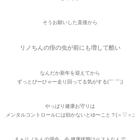
そうお願いした直後から
リノちんの疳の虫が前にも増して酷い
なんだか新年を迎えてから
ずっとぴーひゃー走り回ってる気がする(￣ ￣;)
やっぱり健康お守りは
メンタルコントロールには効かないとゆ〜こと？(＞▽＜;;
まぁリノちんの場合、今 健康状態はベストなんで