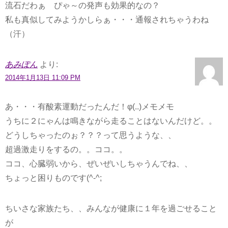
流石だわぁ ぴゃ～の発声も効果的なの？
私も真似してみようかしらぁ・・・通報されちゃうわね
（汗）
あみぽん
より:
2014年1月13日 11:09 PM
あ・・・有酸素運動だったんだ！φ(..)メモメモ
うちに２にゃんは鳴きながら走ることはないんだけど。。
どうしちゃったのぉ？？？って思うような、、
超過激走りをするの。。ココ。。
ココ、心臓弱いから、ぜいぜいしちゃうんでね、、
ちょっと困りものです(^-^;
ちいさな家族たち、、みんなが健康に１年を過ごせること
が