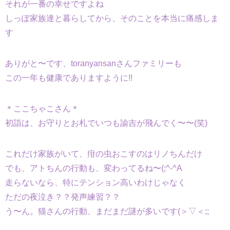
それが一番の幸せですよね
しっぽ家族達と暮らしてから、そのことを本当に痛感しま
す
ありがと〜です、toranyansanさんファミリーも
この一年も健康でありますように!!
＊ここちゃこさん＊
初詣は、お守りとお札でいつも諭吉が飛んでく〜〜(笑)
これだけ家族がいて、疳の虫おこすのはリノちんだけ
でも、アトちんの行動も、変わってるね〜(;^-^A
走らないなら、特にテンション高いわけじゃなく
ただの夜泣き？？発声練習？？
う〜ん。猫さんの行動、まだまだ謎が多いです(＞▽＜;;