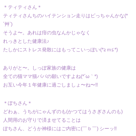
＊ティティさん＊
ティティさんちのハイテンション走りはピっちゃんかな(*
´艸`)
そうよ〜。あれは疳の虫なんかじゃなく
れっきとした健康法♪
たしかにストレス発散にはもってこいっぽい(*≧ｍ≦*)
ありがと〜。しっぽ家族の健康は
全ての猫ママ猫パパの願いですよね(*´ω｀*)
お互い今年１年健康に過ごしましょ〜ね〜!!
＊ぽちさん＊
どわぁ、うちがにゃんずのも(かつてはうさぎさんのも)
人間用のお守りで済ませてることは
ぽちさん、どうか神様にはご内密に(￣ｂ￣) シーッ!!