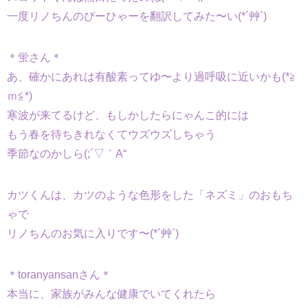
一度リノちんのぴーひゃーを翻訳してみた〜い(*´艸`)
＊蛍さん＊
あ、確かにあれは有酸素ってゆ〜より過呼吸に近いかも(*≧
ｍ≦*)
寒波が来てるけど、もしかしたらにゃんこ的には
もう春を待ちきれなくてウズウズしちゃう
季節なのかしら(;´▽｀A“
カツくんは、カツのような色形をした「ネズミ」のおもち
ゃで
リノちんのお気に入りです〜(*´艸`)
＊toranyansanさん＊
本当に、家族がみんな健康でいてくれたら