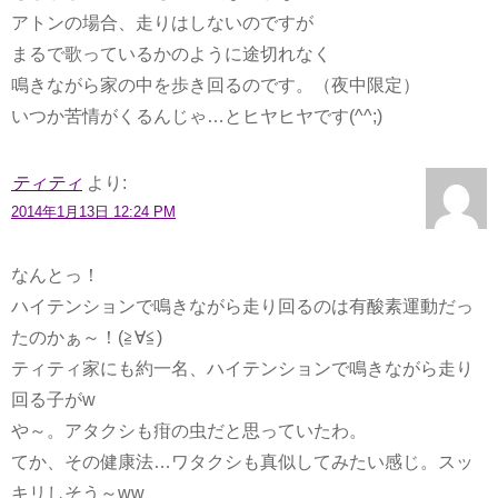
アトンの場合、走りはしないのですが
まるで歌っているかのように途切れなく
鳴きながら家の中を歩き回るのです。（夜中限定）
いつか苦情がくるんじゃ…とヒヤヒヤです(^^;)
ティティ
より:
2014年1月13日 12:24 PM
なんとっ！
ハイテンションで鳴きながら走り回るのは有酸素運動だっ
たのかぁ～！(≧∀≦)
ティティ家にも約一名、ハイテンションで鳴きながら走り
回る子がw
や～。アタクシも疳の虫だと思っていたわ。
てか、その健康法…ワタクシも真似してみたい感じ。スッ
キリしそう～ww