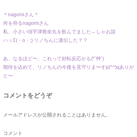
＊nagomiさん＊
何を仰るnagomiさん
私、小さい頃宇津救命丸を飲んでました←しゃお談
ハッΣ(・o・;) リノちんに遺伝した？？
あ、なるほど〜。これって好転反応かも(*´艸`)
期待を込めて、リノちんの今後を見守りま〜すp(^^)qありが
と〜
コメントをどうぞ
メールアドレスが公開されることはありません。
コメント