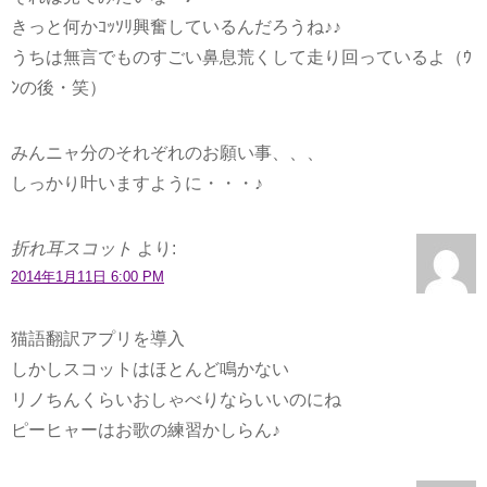
きっと何かｺｯｿﾘ興奮しているんだろうね♪♪
うちは無言でものすごい鼻息荒くして走り回っているよ（ｳ
ﾝの後・笑）
みんニャ分のそれぞれのお願い事、、、
しっかり叶いますように・・・♪
折れ耳スコット
より:
2014年1月11日 6:00 PM
猫語翻訳アプリを導入
しかしスコットはほとんど鳴かない
リノちんくらいおしゃべりならいいのにね
ピーヒャーはお歌の練習かしらん♪