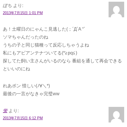
ぽち
より:
2013年7月15日 1:01 PM
あ！土曜日のにゃんこ見逃した(；´Д`A “`
ソマちゃんだったのね
うちの子と同じ猫種って反応しちゃうよね
私にもアビアンテナついてる(*≧pq≦)
探してた飼い主さんがいるのなら 番組を通して再会できる
といいのにね
れあポン 惜しい(ﾉ∀＼*)
最後の一言がなきゃ完璧ww
蛍
より:
2013年7月15日 6:12 PM