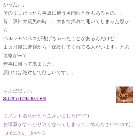
かった。。
そのままだったら事故に遭う可能性とかもあるもの。。
昔、阪神大震災の時、、大きな揺れで開いてしまった窓か
ら
ペルシャのペコが逃げちゃったことがあるんだけど
１ヵ月後に警察から「保護してくれてる人がいます」との
連絡が来て
無事に帰って来ました。
届け出は絶対して欲しいです。。
りんぽぽ
より:
2013年7月24日 8:02 PM
コメントありがとうございました(*^-^*)
お返事がすっかり遅くなってしまってごめんなさいペコm(_
_;m)三(m;_ _)mペコ