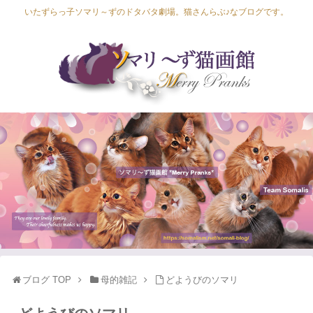
いたずらっ子ソマリ～ずのドタバタ劇場。猫さんらぶ♪なブログです。
Lapis Luna
Lucia Lino
Lycka Leal
Laula
ブログ TOP
母的雑記
どようびのソマリ