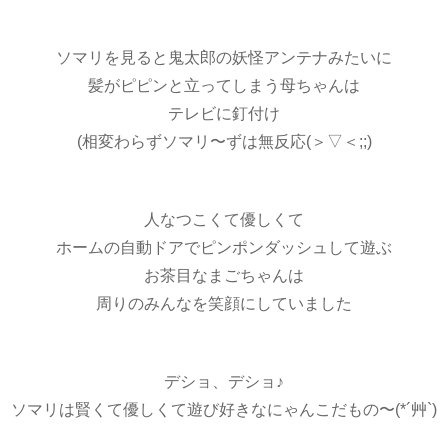
ソマリを見ると鬼太郎の妖怪アンテナみたいに
髪がピピンと立ってしまう母ちゃんは
テレビに釘付け
(相変わらずソマリ〜ずは無反応(＞▽＜;;)
人なつこくて優しくて
ホームの自動ドアでピンポンダッシュして遊ぶ
お茶目なまごちゃんは
周りのみんなを笑顔にしていました
デショ、デショ♪
ソマリは賢くて優しくて遊び好きなにゃんこだもの〜(*´艸`)