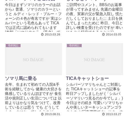
今日はまずソマリのカラーのお話
ご訪問やコメント、BBSのお返事
から♪ 普通、ソマリのカラーとい
が滞ってすみません 先週の金曜日
うと ルディ・レッド・ブルー・フ
の夜、実家の父が緊急入院し 慌た
ォーンの４色が有名ですが 実はシ
だしくしておりました;;; 土日を挟
ルバーという毛色もあって TICA
んでしまったために 昨日、今日と
では正式に認められてもいます
詳しい検査を受けたのですが 幸い
(本館「ソマリのカラー(毛色)」で
にもごく軽症であることが分...
2013.03.26
2014.03.05
も...
母的雑記
母的雑記
ソマリ馬に乗る
TICAキャットショー
去年、生まれて初めての入院&手
シルバーソマリちゃんとご対面し
術を経験してから 健康の大切さを
た TICAキャットショーの記事を
痛感しているりんぽぽですが 食生
昨日アップしましたが (「シルバ
活や規則正しい生活については 以
ーソマリいつ見るのか今でしょ」)
前よりはかなり気をつけて、改善
今日はその続き 可愛いソマリちゃ
しているとは思う でも どうして
んや美しいターキッシュアンゴラ
もネックになってしまうのが ...
さんの お写真満載でまいりま〜す
2013.08.01
2013.03.27
ε≡Ξ...