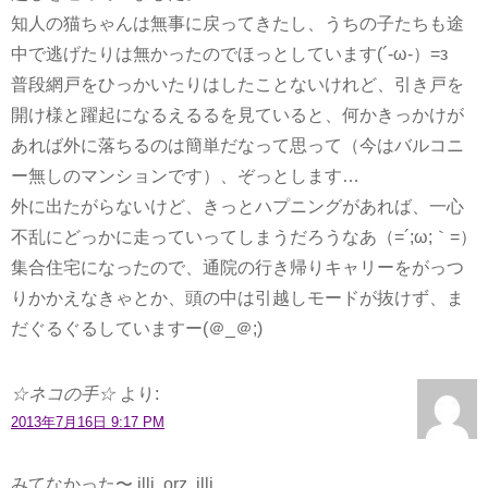
知人の猫ちゃんは無事に戻ってきたし、うちの子たちも途
中で逃げたりは無かったのでほっとしています(´‐ω‐）=з
普段網戸をひっかいたりはしたことないけれど、引き戸を
開け様と躍起になるえるるを見ていると、何かきっかけが
あれば外に落ちるのは簡単だなって思って（今はバルコニ
ー無しのマンションです）、ぞっとします…
外に出たがらないけど、きっとハプニングがあれば、一心
不乱にどっかに走っていってしまうだろうなあ（=´;ω;｀=）
集合住宅になったので、通院の行き帰りキャリーをがっつ
りかかえなきゃとか、頭の中は引越しモードが抜けず、ま
だぐるぐるしていますー(＠_＠;)
☆ネコの手☆
より:
2013年7月16日 9:17 PM
みてなかった〜 illi..orz..illi