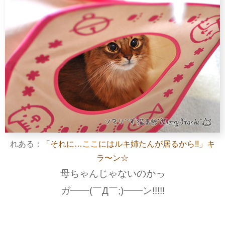
れある：
「それに…ここにはルキ姉たんが居るから!!」キ
ラ〜ン☆
母ちゃんじゃないのかっ
ガ━━(￣Д￣;)━━ン!!!!!