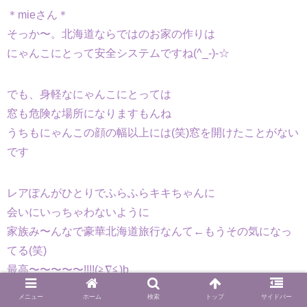
＊mieさん＊
そっか〜。北海道ならではのお家の作りは
にゃんこにとって安全システムですね(^_-)-☆
でも、身軽なにゃんこにとっては
窓も危険な場所になりますもんね
うちもにゃんこの顔の幅以上には(笑)窓を開けたことがない
です
レアぽんがひとりでふらふらキキちゃんに
会いにいっちゃわないように
家族み〜んなで豪華北海道旅行なんて←もうその気になっ
てる(笑)
最高〜〜〜〜〜!!!!(≧∇≦)b
メニュー
ホーム
検索
トップ
サイドバー