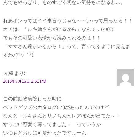
んでもやっぱり、ものすごく切ない気持ちになるわ…。
れあポンってばイイ事言うじゃな～～い♪って思ったら！！
オチは、「ルキ姉さんがいるから」なんて…(≧∀≦)
でもその可愛い表情から読みとれるのは！！
「ママさん達がいるから！」って、言ってるように見えま
すわ♪(*´▽｀*)
９猫
より:
2013年7月16日 2:31 PM
この前動物病院行った時に
ペットグッズのカタログ(？)があったんですけど
なんと！ルキさんとリノちんとレアぽんが出てた～！
すっごい可愛く写ってました！ っていうか
いつもどおりに可愛かったですよーん