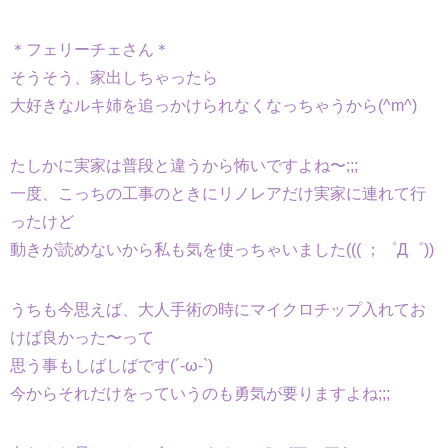
＊フェリーチェさん＊
そうそう、家出しちゃったら
大好きなルキ姉を追っかけられなくなっちゃうから(^m^)
たしかに実家は普段と違うから怖いですよね〜;;;
一度、こっちの工事のときにリノレアだけ実家に連れて行
ったけど
動きが読めないから私も気を使っちゃいました((( ；゜Д゜))
うちも今思えば、大人手術の時にマイクロチップ入れてお
けば良かった〜って
思う事もしばしばです(´-ω-`)
今からそれだけをっていうのも勇気が要りますよね;;;