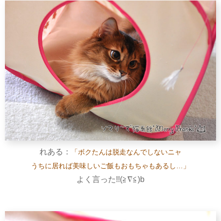
れある：
「ボクたんは脱走なんでしないニャ
うちに居れば美味しいご飯もおもちゃもあるし…」
よく言った!!(≧∇≦)b