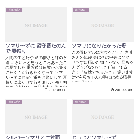
母的雑記
母的雑記
ソマリ〜ずに 留守番たのん
ソマリになりたかった母
で 夏祭り
この間レアルに大ウケだった佐川
さんの紙袋 実はその中身はソマ
人間の生と死や 命の儚さと絆の永
リ〜ずに届いた物じゃなく 母ちゃ
遠 いろいろと思うところあったこ
んグッズなのでした(*´ω｀*) る
の夏でした 退院後は何故かお祭り
き：「猫枕でちゅか？」 違います
にたくさん行きたくなって ソマ
(;^-^A 母ちゃんの手にはめる猫手
リ〜ずにお留守番をお願いして 夏
です りの：...
祭りに出かけて行きました 先月初
旬の「港祭り」の花火大会 海の匂
2012.09.14
2013.09.09
いにつつまれ...
母的雑記
母的雑記
シルバーソマリとご対面
じぃじとソマリ〜ず