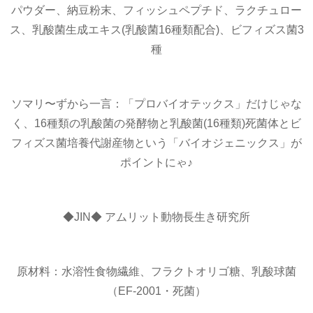
パウダー、納豆粉末、フィッシュペプチド、ラクチュロー
ス、乳酸菌生成エキス(乳酸菌16種類配合)、ビフィズス菌3
種
ソマリ〜ずから一言：「プロバイオテックス」だけじゃな
く、16種類の乳酸菌の発酵物と乳酸菌(16種類)死菌体とビ
フィズス菌培養代謝産物という「バイオジェニックス」が
ポイントにゃ♪
◆JIN◆ アムリット動物長生き研究所
原材料：水溶性食物繊維、フラクトオリゴ糖、乳酸球菌
（EF-2001・死菌）