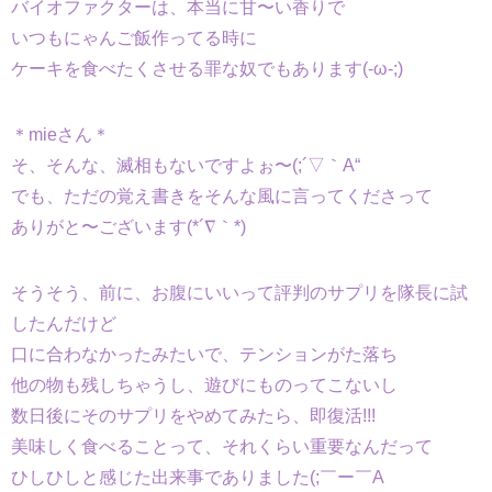
バイオファクターは、本当に甘〜い香りで
いつもにゃんご飯作ってる時に
ケーキを食べたくさせる罪な奴でもあります(-ω-;)
＊mieさん＊
そ、そんな、滅相もないですよぉ〜(;´▽｀A“
でも、ただの覚え書きをそんな風に言ってくださって
ありがと〜ございます(*´∇｀*)
そうそう、前に、お腹にいいって評判のサプリを隊長に試
したんだけど
口に合わなかったみたいで、テンションがた落ち
他の物も残しちゃうし、遊びにものってこないし
数日後にそのサプリをやめてみたら、即復活!!!
美味しく食べることって、それくらい重要なんだって
ひしひしと感じた出来事でありました(;￣ー￣A