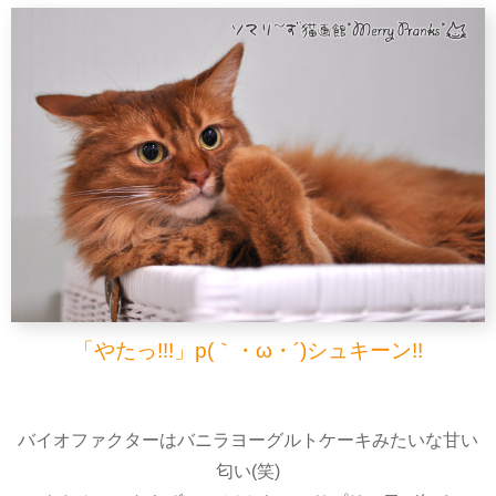
「やたっ!!!」p(｀・ω・´)シュキーン!!
バイオファクターはバニラヨーグルトケーキみたいな甘い
匂い(笑)