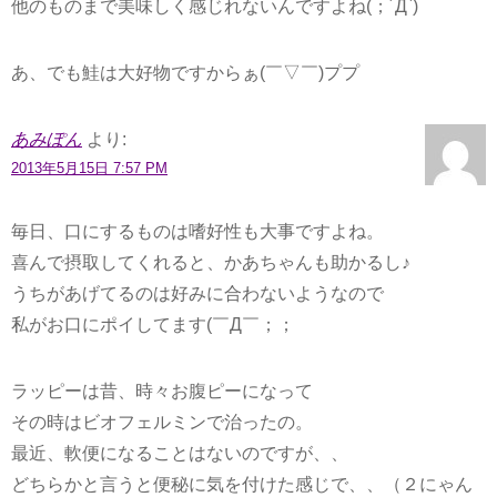
他のものまで美味しく感じれないんですよね(；´Д`)
あ、でも鮭は大好物ですからぁ(￣▽￣)ププ
あみぽん
より:
2013年5月15日 7:57 PM
毎日、口にするものは嗜好性も大事ですよね。
喜んで摂取してくれると、かあちゃんも助かるし♪
うちがあげてるのは好みに合わないようなので
私がお口にポイしてます(￣Д￣；；
ラッピーは昔、時々お腹ピーになって
その時はビオフェルミンで治ったの。
最近、軟便になることはないのですが、、
どちらかと言うと便秘に気を付けた感じで、、（２にゃん