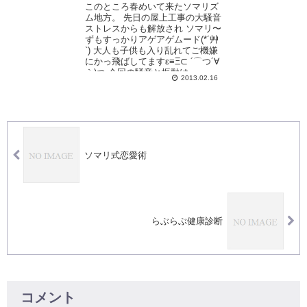
このところ春めいて来たソマリズ
ム地方。 先日の屋上工事の大騒音
ストレスからも解放され ソマリ〜
ずもすっかりアゲアゲムード(*´艸
`) 大人も子供も入り乱れてご機嫌
にかっ飛ばしてますε≡Ξ⊂ ´⌒つ´∀
｀)つ 今回の騒音と振動は、...
2013.02.16
ソマリ式恋愛術
らぶらぶ健康診断
コメント