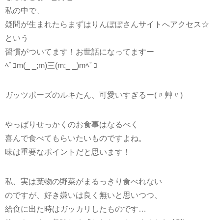
私の中で、
疑問が生まれたらまずはりんぽぽさんサイトへアクセス☆
という
習慣がついてます！お世話になってますー
ﾍﾟｺm(_ _;m)三(m;_ _)mﾍﾟｺ
ガッツポーズのルキたん、可愛いすぎるー(〃艸〃)
やっぱりせっかくのお食事はなるべく
喜んで食べてもらいたいものですよね。
味は重要なポイントだと思います！
私、実は葉物の野菜がまるっきり食べれない
のですが、好き嫌いは良く無いと思いつつ、
給食に出た時はガッカリしたものです…