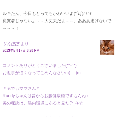
ルキたん、今日もとってもかわいいよ(*´Д`)ﾊｧﾊｧ
変質者じゃないよ～～大丈夫だよ～～、あああ逃げないで
～～～！
りんぽぽ
より:
2013年5月17日 6:29 PM
コメントありがとうございました(*^-^*)
お返事が遅くなってごめんなさいm(_ _)m
＊るでぃママさん＊
Ruddyちゃんは昔からお腹健康姫ですもんね♪
美の秘訣は、腸内環境にあると見た(^_-)-☆