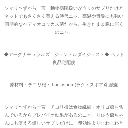
ソマリ〜ずから一言：動物病院扱いがウリのサプリだけど
ネットでもさくさく買える時代ニャ。高温や胃酸にも強い
画期的なペディオコッカス菌だから、生きたまま腸に届く
のニャ。
◆アークナチュラルズ ジェントルダイジェスト◆ ペット
良品宅配便
原材料：チコリ根・ Lactospore(ラクトスポア)乳酸菌
ソマリ〜ずから一言：チコリ根は食物繊維・オリゴ糖を含
んでいるからプレバイオ効果があるのニャ。りゅう爺ちゃ
んにも使える優しいサプリだけに、即効性よりじわじわと