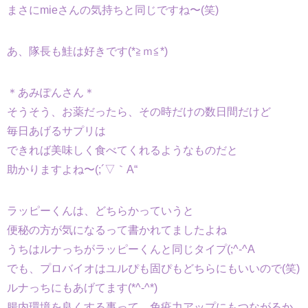
まさにmieさんの気持ちと同じですね〜(笑)
あ、隊長も鮭は好きです(*≧ｍ≦*)
＊あみぽんさん＊
そうそう、お薬だったら、その時だけの数日間だけど
毎日あげるサプリは
できれば美味しく食べてくれるようなものだと
助かりますよね〜(;´▽｀A“
ラッピーくんは、どちらかっていうと
便秘の方が気になるって書かれてましたよね
うちはルナっちがラッピーくんと同じタイプ(;^-^A
でも、プロバイオはユルぴも固ぴもどちらにもいいので(笑)
ルナっちにもあげてます(*^-^*)
腸内環境を良くする事って、免疫力アップにもつながるか