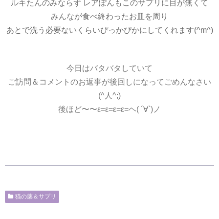
ルキたんのみならず レアぽんもこのサプリに目が無くて
みんなが食べ終わったお皿を周り
あとで洗う必要ないくらいぴっかぴかにしてくれます(^m^)
今日はバタバタしていて
ご訪問＆コメントのお返事が後回しになってごめんなさい
(^人^;)
後ほど〜〜ε=ε=ε=ε=ヘ( ´∀`)ノ
猫の薬＆サプリ