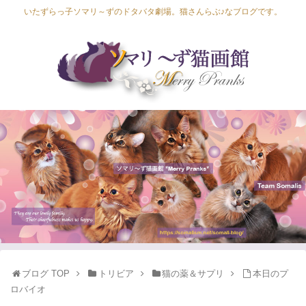
いたずらっ子ソマリ～ずのドタバタ劇場。猫さんらぶ♪なブログです。
Lapis Luna
Lucia Lino
Lycka Leal
Laula
ブログ TOP
トリビア
猫の薬＆サプリ
本日のプ
ロバイオ