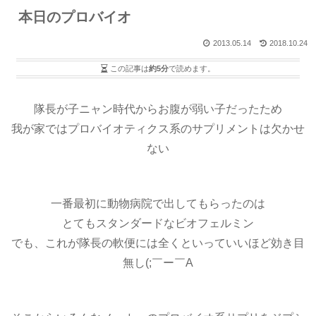
本日のプロバイオ
2013.05.14
2018.10.24
この記事は
約5分
で読めます。
隊長が子ニャン時代からお腹が弱い子だったため
我が家ではプロバイオティクス系のサプリメントは欠かせ
ない
一番最初に動物病院で出してもらったのは
とてもスタンダードなビオフェルミン
でも、これが隊長の軟便には全くといっていいほど効き目
無し(;￣ー￣A