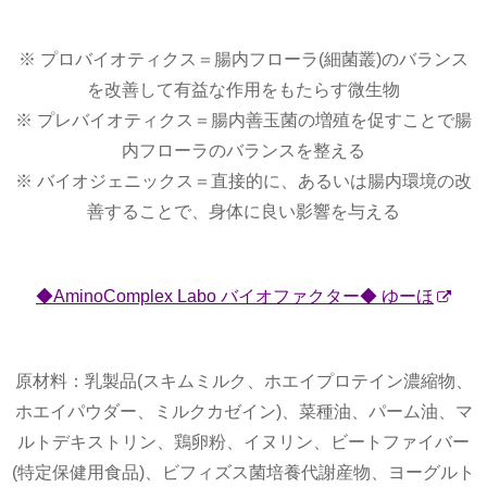
※ プロバイオティクス＝腸内フローラ(細菌叢)のバランス
を改善して有益な作用をもたらす微生物
※ プレバイオティクス＝腸内善玉菌の増殖を促すことで腸
内フローラのバランスを整える
※ バイオジェニックス＝直接的に、あるいは腸内環境の改
善することで、身体に良い影響を与える
◆AminoComplex Labo バイオファクター◆ ゆーほ
原材料：乳製品(スキムミルク、ホエイプロテイン濃縮物、
ホエイパウダー、ミルクカゼイン)、菜種油、パーム油、マ
ルトデキストリン、鶏卵粉、イヌリン、ビートファイバー
(特定保健用食品)、ビフィズス菌培養代謝産物、ヨーグルト