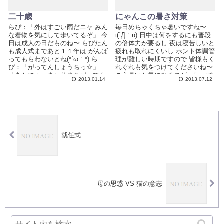
二十歳
にゃんこの暑さ対策
らぴ：「外はすごい雨だニャ みん
毎日めちゃくちゃ暑いですね〜
な着物を気にして歩いてるぞ」 今
ι(´Д｀υ) 日中は何をするにも普段
日は成人の日だものね〜 らぴたん
の倍体力が要るし 夜は寝苦しいと
も成人式まであと１１年は がんば
疲れも取れにくいし ホント体調管
ってもらわないとね(*´ω｀*) ら
理が難しい時期ですので 皆様もく
ぴ：「がってんしょうちっ☆」
れぐれも気をつけてくださいね〜
「あとにゃ、まかりまちがっても
こう暑いと気になるのが、しっぽ
2013.01.14
2013.07.12
母ち...
家...
就任式
母の思惑 VS 猫の意志