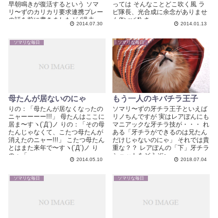
早朝鳴きが復活するという ソマ
っては そんなことどこ吹く風 ラ
リ〜ずのカリカリ要求連携プレー
ピ隊長、光合成に余念がありませ
の話を前に書きましたが (過去
ん(*≧ｍ≦*) さ...
2014.07.30
2014.01.13
記...
ソマリな毎日
ソマリな毎日
母たんが居ないのにゃ
もう一人のキバチラ王子
りの：「母たんが居なくなったの
ソマリ〜ずの牙チラ王子といえば
ニャーーーー!!!」 母たんはここに
リノちんですが 実はレアぽんにも
居ま〜すヽ(`Д´)ノ りの：「その母
マニアックな牙チラ技が・・・ れ
たんじゃなくて、こたつ母たんが
ある「牙チラができるのは兄たん
消えたのニャー!!!」 こたつ母たん
だけじゃないのにゃ」 それでは貴
とはまた来年で〜すヽ(`Д´)ノ り
重な？？ レアぽんの「下」牙チラ
の：「...
ショットをどうぞ〜 ...
2014.05.10
2018.07.04
ソマリな毎日
ソマリな毎日