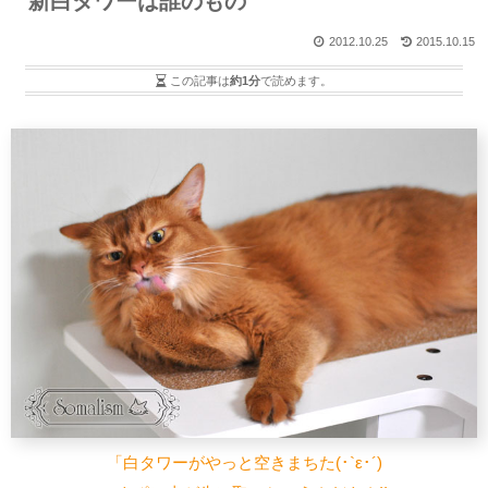
新白タワーは誰のもの
2012.10.25
2015.10.15
この記事は
約1分
で読めます。
「白タワーがやっと空きまちた(･`ε･´)