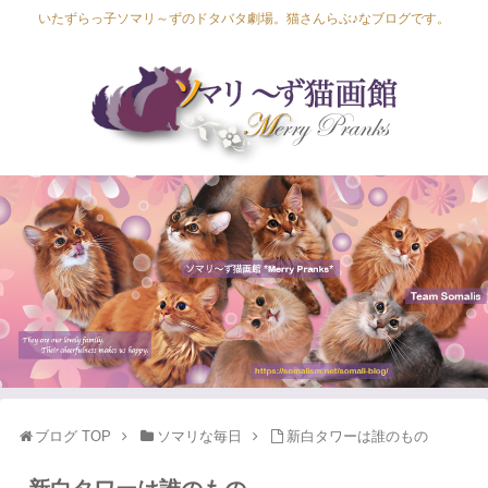
いたずらっ子ソマリ～ずのドタバタ劇場。猫さんらぶ♪なブログです。
Lapis Luna
Lucia Lino
Lycka Leal
Laula
ブログ TOP
ソマリな毎日
新白タワーは誰のもの