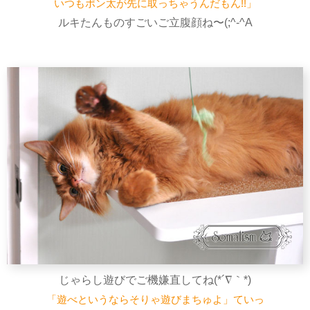
いつもポン太が先に取っちゃうんだもん!!」
ルキたんものすごいご立腹顔ね〜(;^-^A
じゃらし遊びでご機嫌直してね(*´∇｀*)
「遊べというならそりゃ遊びまちゅよ」ていっ