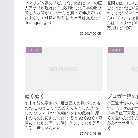
ソマリズム家のリビングに 突如ピンクの巨
世間では、にゃ
大アサリが現れた！ 飛び出した二本の出水
ごすとか ねこの
管と入水管が にゅーんと揃って伸びていく
れますが ソマリ
たまらなく可愛い瞬間を カメラは捉えた！
ん(＞▽＜;; ま
-Instagramより- ...
んはソマリ〜ず
方だけど 他の...
2017.02.05
ねむねむ
ねむねむ
ぬくぬく
ブロガー猫の
年末年始の寒さが一度は緩んだ気がしたも
「三連休なので
のの このところまた冷えてきましたよね
す」 リノちんは毎日
なので ソマリ〜ずの猫ベッドの敷物を 厚
「本日は写真撮ら
手のものに変えました すると ぬくぬく♪ 隊
て可愛いんだもん(
長あったかお布団お気に召しましたか(*´∇
ああ〜〜〜!!!!」
｀*) 「母ちゃんいい...
ぞ...
2013.01.19