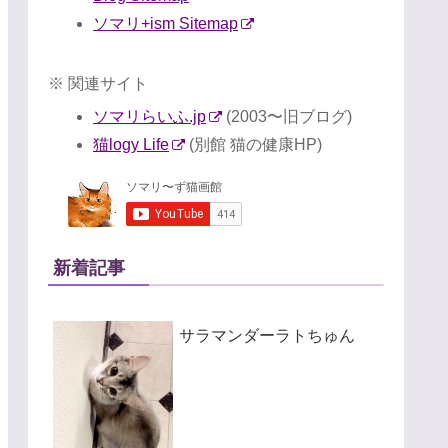
ソマリ+ism Sitemap
※ 関連サイト
ソマリらいふ.jp
(2003〜旧ブログ)
猫logy Life
(別館 猫の健康HP)
新着記事
サラマンダーラトちゅん