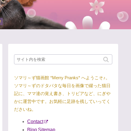
ソマリ～ず猫画館 *Merry Pranks* へようこそ♪。
ソマリ～ずのドタバタな毎日を画像で綴った猫日
記に、ママ達の覚え書き、トリビアなど、にぎや
かに運営中です。お気軽に足跡を残していってく
ださいね。
Contact
Blog Sitemap