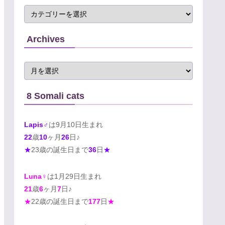
Archives
8 Somali cats
Lapis♂
は9月10日生まれ
22
歳
10
ヶ月
26
日♪
★
23歳の誕生日まで
36
日
★
Luna♀
は1月29日生まれ
21
歳
6
ヶ月
7
日♪
★
22歳の誕生日まで
177
日
★