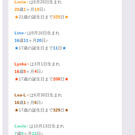
Lucia♀
は6月26日生まれ
20
歳
1
ヶ月
10
日♪
★
21歳の誕生日まで
325
日
★
Lino♂
は8月16日生まれ
16
歳
11
ヶ月
20
日♪
★
17歳の誕生日まで
11
日
★
Lycka♀
は3月1日生まれ
16
歳
5
ヶ月
4
日♪
★
17歳の誕生日まで
208
日
★
Lea-L♂
は6月30日生まれ
16
歳
1
ヶ月
6
日♪
★
17歳の誕生日まで
329
日
★
Laula♂
は10月13日生まれ
7
歳
9
ヶ月
23
日♪