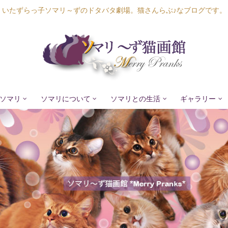
いたずらっ子ソマリ～ずのドタバタ劇場。猫さんらぶ♪なブログです。
ソマリ
ソマリについて
ソマリとの生活
ギャラリー
Lapis Luna
Lucia Lino
Lycka Leal
Laula