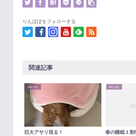
りんぽぽをフォローする
関連記事
ねむねむ
ねむねむ
巨大アサリ現る！
春の睡眠１割