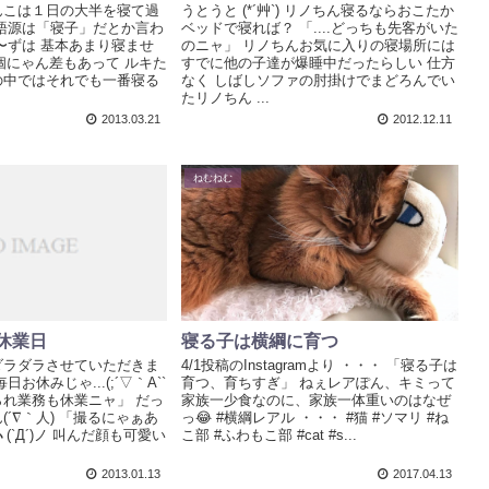
んこは１日の大半を寝て過
うとうと (*´艸`) リノちん寝るならおこたか
語源は「寝子」だとか言わ
ベッドで寝れば？ 「....どっちも先客がいた
〜ずは 基本あまり寝ませ
のニャ」 リノちんお気に入りの寝場所には
ぁ個にゃん差もあって ルキた
すでに他の子達が爆睡中だったらしい 仕方
の中ではそれでも一番寝る
なく しばしソファの肘掛けでまどろんでい
たリノちん ...
2013.03.21
2012.12.11
ねむねむ
休業日
寝る子は横綱に育つ
ダラダラさせていただきま
4/1投稿のInstagramより ・・・ 「寝る子は
お休みじゃ...(;´▽｀A``
育つ、育ちすぎ」 ねぇレアぽん、キミって
れ業務も休業ニャ」 だっ
家族一少食なのに、家族一体重いのはなぜ
´∇｀人) 「撮るにゃぁあ
っ😂 #横綱レアル ・・・ #猫 #ソマリ #ね
ヽ(`Д´)ノ 叫んだ顔も可愛い
こ部 #ふわもこ部 #cat #s...
2013.01.13
2017.04.13