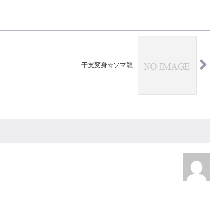
干支変身☆ソマ龍