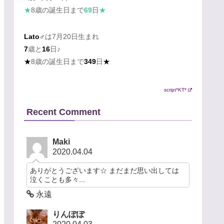
★
8歳の誕生日まで
69
日
★
Lato♂
は7月20日生まれ
7
歳と
16
日♪
★
8歳の誕生日まで
349
日
★
script*KT*
Recent Comment
Maki
2020.04.04
ありがとうございます☆ まだまだ思い出しては
泣くことも多々...
永遠
りんぽぽ