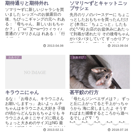
期待通りと期待外れ
ソマリ〜ずとキャットニッ
プサシェ
ソマリ〜ずに新しいジャラシを買
いました レッズへのお披露目の
先月のリノのバースデーに ちょこ
後、ちびっこギャングの元へ れあ
っとしたおもちゃを買ったんだけ
る：「母ちゃん、新しいおもちゃ
ど (本当に「ちょこっと」したも
か？」 (￣ω￣)(ーωー)ゥィゥィ♪
の(;^-^A) お店のお盆休みにあたっ
普通のソマリさんは れある：「行
て到着が遅れたり その後母ちゃん
くぞっ☆」 ...
がバタバタしていて すっかりアッ
プが遅くなってしまいました ...
2013.04.06
2013.09.04
おあそび
おあそび
キラウニにゃん
甚平鮫の行方
るな：「お母さん、キラウニさん
「母たんジンベエザメは？」 ずっ
お願いしますっ」 あいよっ ルナ
と丘に上がってると干上がっちゃ
ちゃんはキラウニさん大好き 子猫
うから 海に戻しましたよ そうす
の頃からどんなおもちゃよりも キ
ればまた捕獲するところから遊べ
ラウニさん＠ミニサイズに萌える
るでしょ(*´∇｀*)
ちょっと大きめのサイズはNG 最
*~*:,_,:*~*:,_,:*~*:,_,:*~*:,_,:*~*:...
小サイズでカラーはレッド それが
2013.02.11
2018.07.16
ルナっ...