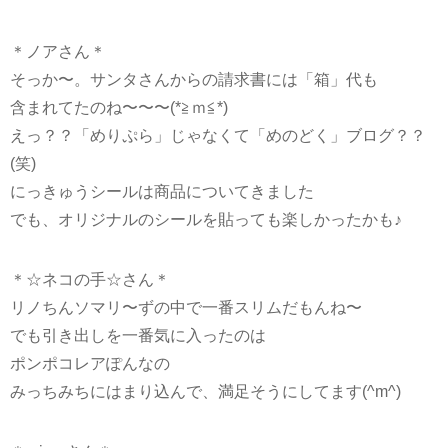
＊ノアさん＊
そっか〜。サンタさんからの請求書には「箱」代も
含まれてたのね〜〜〜(*≧ｍ≦*)
えっ？？「めりぷら」じゃなくて「めのどく」ブログ？？
(笑)
にっきゅうシールは商品についてきました
でも、オリジナルのシールを貼っても楽しかったかも♪
＊☆ネコの手☆さん＊
リノちんソマリ〜ずの中で一番スリムだもんね〜
でも引き出しを一番気に入ったのは
ポンポコレアぽんなの
みっちみちにはまり込んで、満足そうにしてます(^m^)