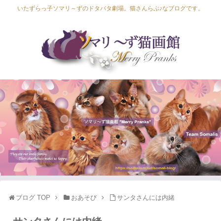
いたずらっ子ソマリ～ずのドタバタ劇場。猫さんらぶ♪なブログです。
Lapis Luna
Lucia Lino
Lycka Leal
Laula
ブログ TOP
おあそび
サンタさんには内緒