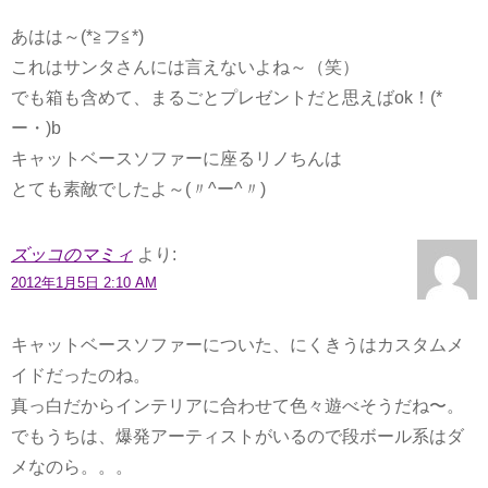
あはは～(*≧フ≦*)
これはサンタさんには言えないよね～（笑）
でも箱も含めて、まるごとプレゼントだと思えばok！(*ゝ
ー・)b
キャットベースソファーに座るリノちんは
とても素敵でしたよ～(〃^ー^〃)
ズッコのマミィ
より:
2012年1月5日 2:10 AM
キャットベースソファーについた、にくきうはカスタムメ
イドだったのね。
真っ白だからインテリアに合わせて色々遊べそうだね〜。
でもうちは、爆発アーティストがいるので段ボール系はダ
メなのら。。。