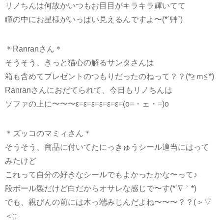
リノちんは何故かいつもお目目がキラキラ輝いてて
瞳の中にお星様がいっぱい見えるんですよ〜(*´艸`)
＊Ranranさん＊
そうそう、きっと猫心の解るサンタさんは
箱も含めてプレゼントのつもりだったのねって？？(*≧ｍ≦*)
Ranranさんにおだてられて、今日もリノちんは
ソファの上に〜〜〜ε=ε=ε=ε=ε=ε=(o=・ェ・=)o
＊ズッコのマミィさん＊
そうそう、商品に付いてたにっきゅうシール適当にはって
みたけど
これって自分の好きなシールでもよかったかな〜って♪
段ボール製だけど白だからオサレな感じで〜す(*´∇｀*)
でも、親びんの前には木っ端みじんだよね〜〜〜？？(＞▽
＜;;