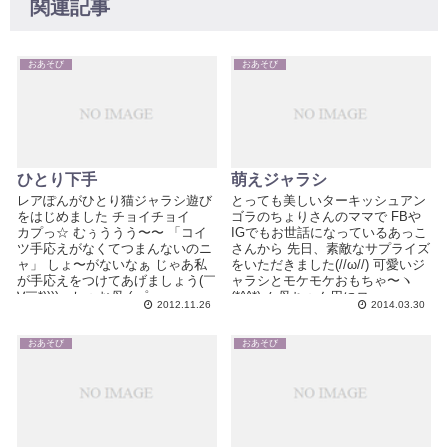
関連記事
おあそび
おあそび
ひとり下手
萌えジャラシ
レアぽんがひとり猫ジャラシ遊び
とっても美しいターキッシュアン
をはじめました チョイチョイゞ
ゴラのちょりさんのママで FBや
カプっ☆ むぅううう〜〜 「コイ
IGでもお世話になっているあっこ
ツ手応えがなくてつまんないのニ
さんから 先日、素敵なサプライズ
ャ」 しょ〜がないなぁ じゃあ私
をいただきました(//ω//) 可愛いジ
が手応えをつけてあげましょう(￣
ャラシとモケモケおもちゃ〜ヽ
∀￣*))))←しゃお母 ( ゜...
(*^^*)ノ 母ちゃん用にロ...
2012.11.26
2014.03.30
おあそび
おあそび