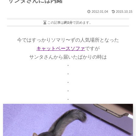
サンタさんには内緒
2012.01.04
2015.10.15
この記事は
約1分
で読めます。
今ではすっかりソマリ〜ずの人気場所となった
キャットベースソファ
ですが
サンタさんから届いたばかりの時は
・
・
・
・
・