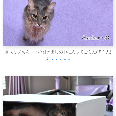
さぁリノちん、その引き出しの中に入ってごらん(´∇｀人)
ん〜〜〜〜〜