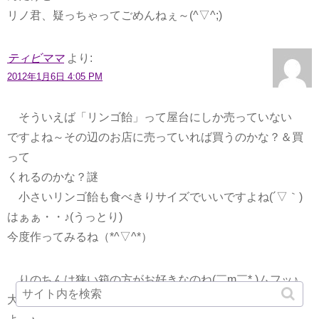
リノ君、疑っちゃってごめんねぇ～(^▽^;)
ティビママ
より:
2012年1月6日 4:05 PM
そういえば「リンゴ飴」って屋台にしか売っていない
ですよね～その辺のお店に売っていれば買うのかな？＆買
って
くれるのかな？謎
小さいリンゴ飴も食べきりサイズでいいですよね(´▽｀)
はぁぁ・・♪(うっとり)
今度作ってみるね（*^▽^*）
りのちんは狭い箱の方がお好きなのね(￣m￣* )ムフッ♪
大丈夫サンタさんには(*￣ ￣)b｛ ひ・み・つ♪ )にしておく