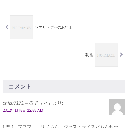
ソマリ〜ずへのお年玉
朝礼
コメント
chizu7171＝るでぃママ
より:
2012年1月5日 12:58 AM
(´艸`) フフフ……リノちん、ジャストサイズだもんね☆