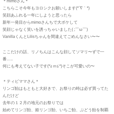
＊mimoさん＊
こちらこそ今年もヨロシクお願いします(*´∇｀*)
笑顔あふれる一年にしようと思ったら
新年一発目からmimoさんちで大ボケして
笑顔じゃなく笑いを誘っちゃいました( ;￣ω￣)ゞ
VanillaくんとLilisちゃんを間違えてごめんなさい〜〜
ここだけの話、リノちんはこんな顔してソマリ〜ずで一
番…..
何にも考えてない子です(*≧ｍ≦*)そこが可愛いの〜
＊ティビママさん＊
リンゴ飴はもともと大好きで、お祭りの時は必ず買ってた
んだけど
去年の１２月の地元のお祭りでは
始めてリンゴ飴、姫リンゴ飴、いちご飴、ぶどう飴を制覇