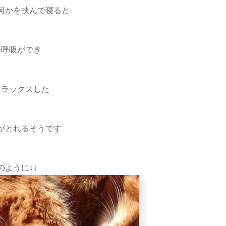
何かを挟んで寝ると
い呼吸ができ
リラックスした
がとれるそうです
のように↓↓