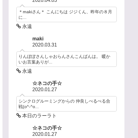
2020.04.03
＊makiさん＊ こんにちは ジジくん、昨年の８月
に...
永遠
maki
2020.03.31
りんぽぽさんしゃおらんさんこんばんは。 暖か
いお言葉ありが...
永遠
☆ネコの手☆
2020.01.27
シンクログルーミングからの 仲良しぺるぺる合
戦(o^-^o...
本日のラーラト
☆ネコの手☆
2020.01.27