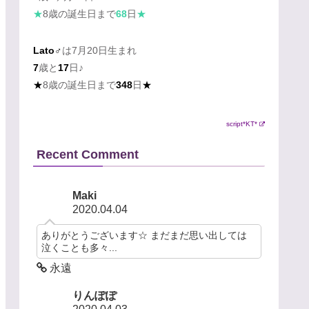
★
8歳の誕生日まで
68
日
★
Lato♂
は7月20日生まれ
7
歳と
17
日♪
★
8歳の誕生日まで
348
日
★
script*KT*
Recent Comment
Maki
2020.04.04
ありがとうございます☆ まだまだ思い出しては
泣くことも多々...
永遠
りんぽぽ