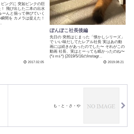
ビングに 突如ピンクの巨
！ 飛び出した二本の出水
ゅーんと揃って伸びていく
瞬間を カメラは捉えた！
..
ぽんぽこ社長後編
先日の 突然はじまった「懐かしシリーズ」
で いい味だしてたレアル社長 実はあの動
画には続きがあったのでした〜 それがこの
動画 社長、実はとーっても眠かったのね〜
(*≧ｍ≦*) (2019/5/16のInstagr...
2017.02.05
2019.08.21
も・と・さ・や