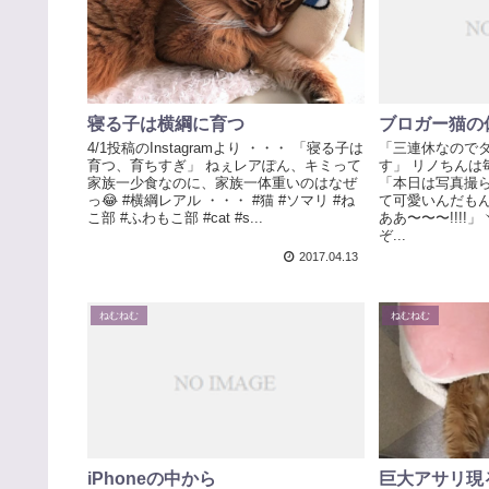
寝る子は横綱に育つ
ブロガー猫の
4/1投稿のInstagramより ・・・ 「寝る子は
「三連休なので
育つ、育ちすぎ」 ねぇレアぽん、キミって
す」 リノちんは毎日
家族一少食なのに、家族一体重いのはなぜ
「本日は写真撮ら
っ😂 #横綱レアル ・・・ #猫 #ソマリ #ね
て可愛いんだもん(
こ部 #ふわもこ部 #cat #s...
ああ〜〜〜!!!!」
ぞ...
2017.04.13
ねむねむ
ねむねむ
iPhoneの中から
巨大アサリ現