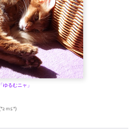
「ゆるむニャ」
(*≧ｍ≦*)