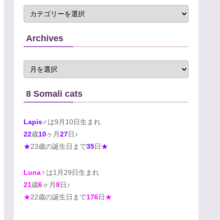
Archives
8 Somali cats
Lapis♂
は9月10日生まれ
22
歳
10
ヶ月
27
日♪
★
23歳の誕生日まで
35
日
★
Luna♀
は1月29日生まれ
21
歳
6
ヶ月
8
日♪
★
22歳の誕生日まで
176
日
★