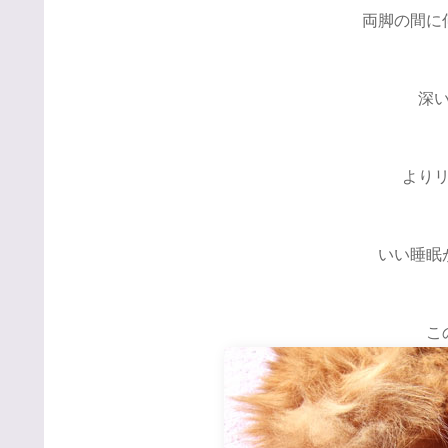
両脚の間に
深
より
いい睡眠
こ