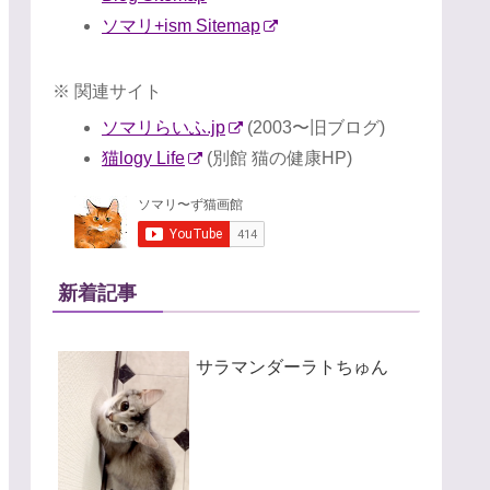
ソマリ+ism Sitemap
※ 関連サイト
ソマリらいふ.jp
(2003〜旧ブログ)
猫logy Life
(別館 猫の健康HP)
新着記事
サラマンダーラトちゅん