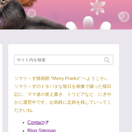
ソマリ～ず猫画館 *Merry Pranks* へようこそ♪。
ソマリ～ずのドタバタな毎日を画像で綴った猫日
記に、ママ達の覚え書き、トリビアなど、にぎや
かに運営中です。お気軽に足跡を残していってく
ださいね。
Contact
Blog Sitemap