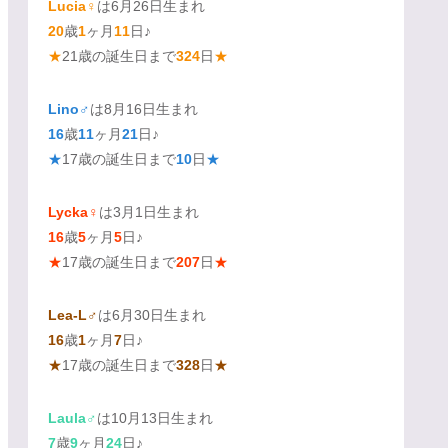
Lucia♀
は6月26日生まれ
20
歳
1
ヶ月
11
日♪
★
21歳の誕生日まで
324
日
★
Lino♂
は8月16日生まれ
16
歳
11
ヶ月
21
日♪
★
17歳の誕生日まで
10
日
★
Lycka♀
は3月1日生まれ
16
歳
5
ヶ月
5
日♪
★
17歳の誕生日まで
207
日
★
Lea-L♂
は6月30日生まれ
16
歳
1
ヶ月
7
日♪
★
17歳の誕生日まで
328
日
★
Laula♂
は10月13日生まれ
7
歳
9
ヶ月
24
日♪