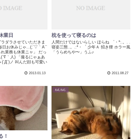
休業日
枕を使って寝るのは
ダラダラさせていただきま
人間だけではないらしい ほらね ゜・*:.。. .
お休みじゃ...(;´▽｀A``
寝姿三態..。.:*・゜ 少年Ａ 招き狸 ホラー風
れ業務も休業ニャ」 だっ
「うらめちや〜」うふ♪
´∇｀人) 「撮るにゃぁあ
ヽ(`Д´)ノ 叫んだ顔も可愛い
2013.01.13
2011.08.27
ねむねむ
る！