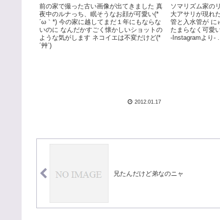
前の家で撮った古い画像が出てきました 真
ソマリズム家のリ
夜中のルナっち、眠そうなお顔が可愛い(*
大アサリが現れた
´ω｀*) 今の家に越してまだ１年にもならな
管と入水管が に
いのに なんだかすごく懐かしいショットの
たまらなく可愛い
ような気がします ネコイエは不変だけど(*
-Instagramより- .
´艸`)
2012.01.17
兄たんだけど弟なのニャ