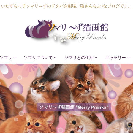
いたずらっ子ソマリ～ずのドタバタ劇場。猫さんらぶ♪なブログです。
ソマリ
ソマリについて
ソマリとの生活
ギャラリー
Lapis Luna
Lucia Lino
Lycka Leal
Laula