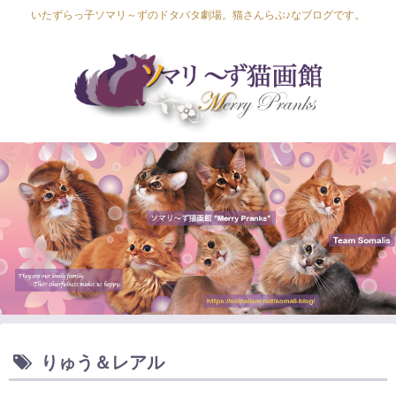
いたずらっ子ソマリ～ずのドタバタ劇場。猫さんらぶ♪なブログです。
Lapis Luna
Lucia Lino
Lycka Leal
Laula
りゅう＆レアル