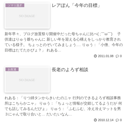
レアぽん「今年の目標」
ソマリ漫才
新年早々、ブログ放置祭り開催中だった母ちゃんに比べ( ;￣ω￣)ゞ 子
供達はりゅう爺ちゃんに 新しい年を迎える心構えをしっかり教育され
ている様子。 ちょっとのぞいてみましょう.... りゅう：「小僧、今年の
目標はたてたかぴょ？」 れある...
2011.01.08
0
長老のよろず相談
お友達
れある：「りつ姉タンからきいたのニャ 行列のできるよろず相談事務
所はこちらかニャ」 りゅう：「ちょっと情報が交錯してるようだが 何
でも話してみるんだぴょ」 りゅう：「ふむふむ、冷え冷えマットを男
３にゃんで取り合いと... だいたいなん...
2010.12.14
0