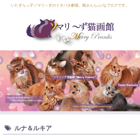
いたずらっ子ソマリ～ずのドタバタ劇場。猫さんらぶ♪なブログです。
Lapis Luna
Lucia Lino
Lycka Leal
Laula
ルナ＆ルキア