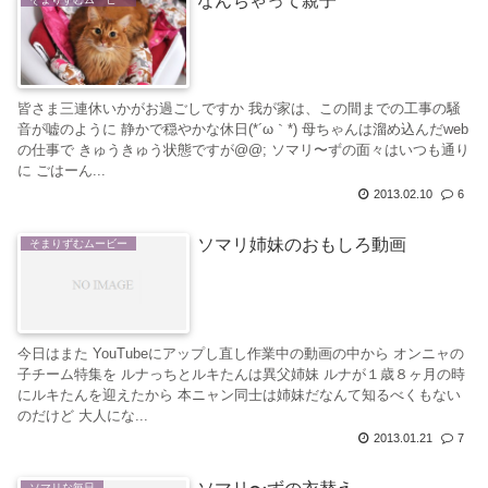
なんちゃって親子
皆さま三連休いかがお過ごしですか 我が家は、この間までの工事の騒
音が嘘のように 静かで穏やかな休日(*´ω｀*) 母ちゃんは溜め込んだweb
の仕事で きゅうきゅう状態ですが@@; ソマリ〜ずの面々はいつも通り
に ごはーん...
2013.02.10
6
ソマリ姉妹のおもしろ動画
そまりずむムービー
今日はまた YouTubeにアップし直し作業中の動画の中から オンニャの
子チーム特集を ルナっちとルキたんは異父姉妹 ルナが１歳８ヶ月の時
にルキたんを迎えたから 本ニャン同士は姉妹だなんて知るべくもない
のだけど 大人にな...
2013.01.21
7
ソマリな毎日