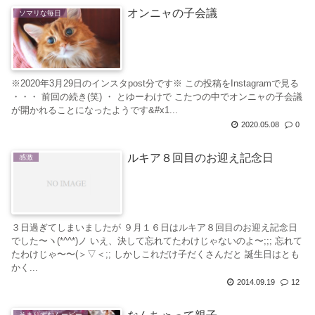
オンニャの子会議
ソマリな毎日
※2020年3月29日のインスタpost分です※ この投稿をInstagramで見る
・・・ 前回の続き(笑) ・ とゆーわけで こたつの中でオンニャの子会議
が開かれることになったようです&#x1...
2020.05.08
0
ルキア８回目のお迎え記念日
感激
３日過ぎてしまいましたが ９月１６日はルキア８回目のお迎え記念日
でした〜ヽ(*^^*)ノ いえ、決して忘れてたわけじゃないのよ〜;;; 忘れて
たわけじゃ〜〜(＞▽＜;; しかしこれだけ子だくさんだと 誕生日はとも
かく...
2014.09.19
12
そまりずむムービー