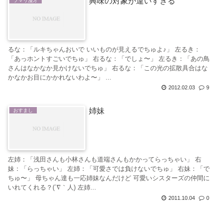
興味の対象が違いすぎる
ソマリ漫才
るな：「ルキちゃんおいで いいものが見えるでちゅよ♪」 左るき：
「あっホントすごいでちゅ」 右るな：「でしょ〜」 左るき：「あの鳥
さんはなかなか見かけないでちゅ」 右るな：「この光の拡散具合はな
かなかお目にかかれないわよ〜」 ...
2012.02.03
9
姉妹
おすまし
左姉：「浅田さんも小林さんも道端さんもかかってらっちゃい」 右
妹：「らっちゃい」 左姉：「可愛さでは負けないでちゅ」 右妹：「で
ちゅ〜」 母ちゃん達も一応姉妹なんだけど 可愛いシスターズの仲間に
いれてくれる？(´∇｀人) 左姉...
2011.10.04
0