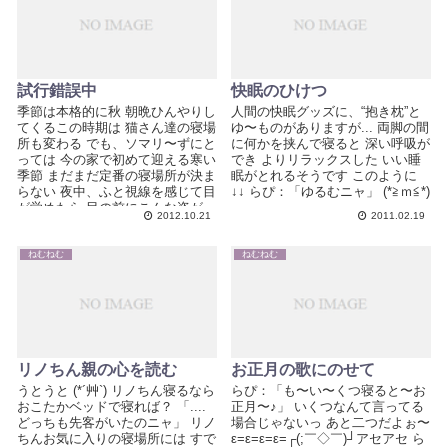
試行錯誤中
快眠のひけつ
季節は本格的に秋 朝晩ひんやりし
人間の快眠グッズに、“抱き枕”と
てくるこの時期は 猫さん達の寝場
ゆ〜ものがありますが... 両脚の間
所も変わる でも、ソマリ〜ずにと
に何かを挟んで寝ると 深い呼吸が
っては 今の家で初めて迎える寒い
でき よりリラックスした いい睡
季節 まだまだ定番の寝場所が決ま
眠がとれるそうです このように
らない 夜中、ふと視線を感じて目
↓↓ らぴ：「ゆるむニャ」 (*≧ｍ≦*)
が覚めたら 目の前にこんな姿が...
2012.10.21
2011.02.19
「...
ねむねむ
ねむねむ
リノちん親の心を読む
お正月の歌にのせて
うとうと (*´艸`) リノちん寝るなら
らぴ：「も〜い〜くつ寝ると〜お
おこたかベッドで寝れば？ 「....
正月〜♪」 いくつなんて言ってる
どっちも先客がいたのニャ」 リノ
場合じゃないっ あと二つだよぉ〜
ちんお気に入りの寝場所には すで
ε=ε=ε=ε=┌(;￣◇￣)┘アセアセ ら