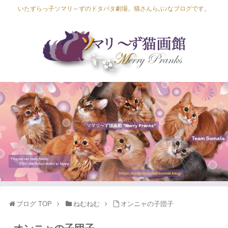
いたずらっ子ソマリ～ずのドタバタ劇場。猫さんらぶ♪なブログです。
Lapis Luna
Lucia Lino
Lycka Leal
Laula
ブログ TOP
ねむねむ
オンニャの子団子