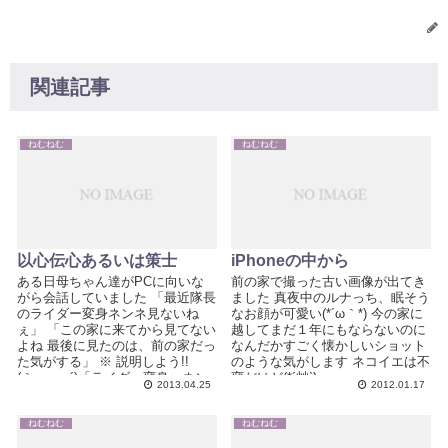
関連記事
ねむねむ
ねむねむ
以心伝心あるいは策士
iPhoneの中から
ある日母ちゃん達がPCに向いな
前の家で撮った古い画像が出てき
がら会話していました 「最近隊長
ました 真夜中のルナっち、眠そう
のライダー変身ネンネ見ないね
なお顔が可愛い(*´ω｀*) 今の家に
ぇ」 「この家に来てから見てない
越してまだ１年にもならないのに
よね 最後に見たのは、前の家だっ
なんだかすごく懐かしいショット
た気がする」 ※ 説明しよう!!
のような気がします ネコイエは不
(｀・ω・´)「ライダー変身」ネン
変だけど(*´艸`)
2013.04.25
2012.01.17
ネとは....
ねむねむ
ねむねむ