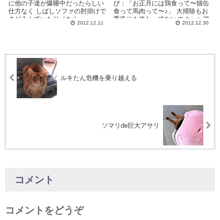
に他の子達が爆睡中だったらしい
ぴ：「お正月には鶏食って〜猫缶
仕方なく しばしソファの肘掛けで
食って馬肉って〜♪」 大掃除もお
まどろんでいたリノちん ...
重造りも終わってないのよぉ〜ア
2012.12.11
2012.12.30
タヾ...
ルキたん危機を乗り越える
ソマリde巨大アサリ
コメント
コメントをどうぞ