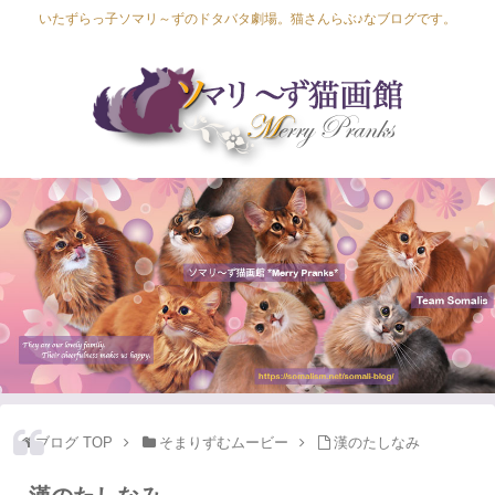
いたずらっ子ソマリ～ずのドタバタ劇場。猫さんらぶ♪なブログです。
Lapis Luna
Lucia Lino
Lycka Leal
Laula
ブログ TOP
そまりずむムービー
漢のたしなみ