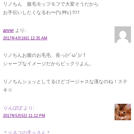
リノちん 腹毛モッフモフで大変そうだから
お手伝いしたくなるわ〜(*≧艸≦) ｳﾌﾌ
anne
より:
2017年4月19日 12:35 AM
リノちんお腹のお毛毛、長っ(=ﾟωﾟ)ﾉ！
シャープなイメージだからビックリよん。
リノちんシュッとしてるけどゴージャスな漢なのね！ステ
キ☆
りんぽぽ
より:
2017年5月5日 11:12 PM
＊☆ネコの手☆さん＊