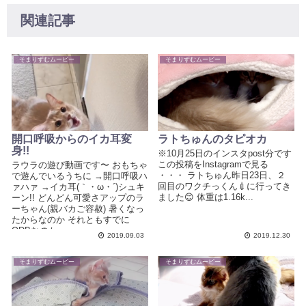
関連記事
そまりずむムービー
そまりずむムービー
開口呼吸からのイカ耳変
ラトちゅんのタピオカ
身!!
※10月25日のインスタpost分です
この投稿をInstagramで見る
ラウラの遊び動画です〜 おもちゃ
・・・ ラトちゅん昨日23日、２
で遊んでいるうちに →開口呼吸ハ
回目のワクチっくん💉に行ってき
ァハァ →イカ耳(｀・ω・´)シュキ
ました😊 体重は1.16k...
ーン!! どんどん可愛さアップのラ
ーちゃん(親バカご容赦) 暑くなっ
たからなのか それともすでに
ODBなのか...
2019.09.03
2019.12.30
そまりずむムービー
そまりずむムービー