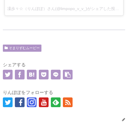
凜歩々☆（りんぽぽ）さん(@limpopo_v_v_)がシェアした投稿 –
2
そまりずむムービー
シェアする
りんぽぽをフォローする