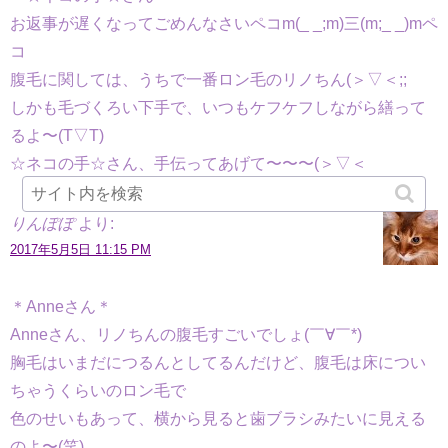
お返事が遅くなってごめんなさいペコm(_ _;m)三(m;_ _)mペ
コ
腹毛に関しては、うちで一番ロン毛のリノちん(＞▽＜;;
しかも毛づくろい下手で、いつもケフケフしながら繕って
るよ〜(T▽T)
☆ネコの手☆さん、手伝ってあげて〜〜〜(＞▽＜
りんぽぽ
より:
2017年5月5日 11:15 PM
＊Anneさん＊
Anneさん、リノちんの腹毛すごいでしょ(￣∀￣*)
胸毛はいまだにつるんとしてるんだけど、腹毛は床につい
ちゃうくらいのロン毛で
色のせいもあって、横から見ると歯ブラシみたいに見える
のよ〜(笑)