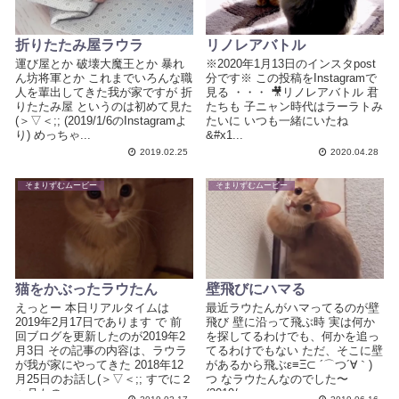
折りたたみ屋ラウラ
リノレアバトル
運び屋とか 破壊大魔王とか 暴れ
※2020年1月13日のインスタpost
ん坊将軍とか これまでいろんな職
分です※ この投稿をInstagramで
人を輩出してきた我が家ですが 折
見る ・・・ 🎥リノレアバトル 君
りたたみ屋 というのは初めて見た
たちも 子ニャン時代はラーラトみ
(＞▽＜;; (2019/1/6のInstagramよ
たいに いつも一緒にいたね
り) めっちゃ...
&#x1...
2019.02.25
2020.04.28
そまりずむムービー
そまりずむムービー
猫をかぶったラウたん
壁飛びにハマる
えっとー 本日リアルタイムは
最近ラウたんがハマってるのが壁
2019年2月17日であります で 前
飛び 壁に沿って飛ぶ時 実は何か
回ブログを更新したのが2019年2
を探してるわけでも、何かを追っ
月3日 その記事の内容は、ラウラ
てるわけでもない ただ、そこに壁
が我が家にやってきた 2018年12
があるから飛ぶε≡Ξ⊂ ´⌒つ´∀｀)
月25日のお話し(＞▽＜;; すでに２
つ なラウたんなのでした〜
ヶ月もの...
(2019/...