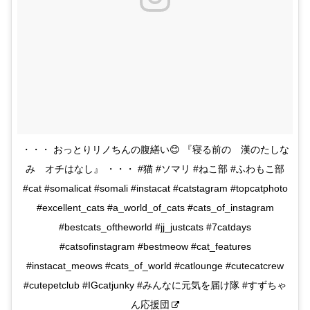
・・・ おっとりリノちんの腹繕い😊 『寝る前の 漢のたしな
み オチはなし』 ・・・ #猫 #ソマリ #ねこ部 #ふわもこ部
#cat #somalicat #somali #instacat #catstagram #topcatphoto
#excellent_cats #a_world_of_cats #cats_of_instagram
#bestcats_oftheworld #jj_justcats #7catdays
#catsofinstagram #bestmeow #cat_features
#instacat_meows #cats_of_world #catlounge #cutecatcrew
#cutepetclub #IGcatjunky #みんなに元気を届け隊 #すずちゃ
ん応援団