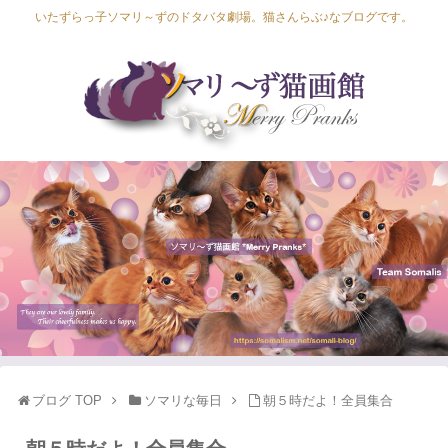
いたずらっ子ソマリ～ずのドタバタ劇場。猫さんらぶ♪なブログです。
Lapis Luna
Lucia Lino
Lycka Leal
Laula
ブログ TOP
ソマリな毎日
朝５時だよ！全員集合