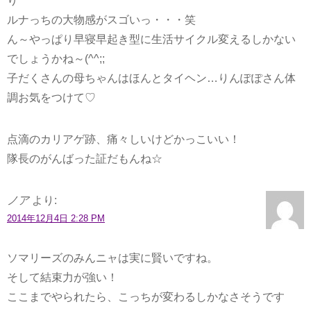
り
ルナっちの大物感がスゴいっ・・・笑
ん～やっぱり早寝早起き型に生活サイクル変えるしかない
でしょうかね～(^^;;
子だくさんの母ちゃんはほんとタイヘン…りんぽぽさん体
調お気をつけて♡
点滴のカリアゲ跡、痛々しいけどかっこいい！
隊長のがんばった証だもんね☆
ノア
より:
2014年12月4日 2:28 PM
ソマリーズのみんニャは実に賢いですね。
そして結束力が強い！
ここまでやられたら、こっちが変わるしかなさそうです