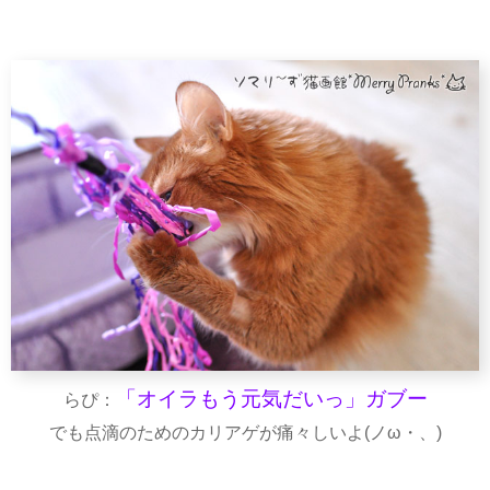
「オイラもう元気だいっ」ガブー
らぴ：
でも点滴のためのカリアゲが痛々しいよ(ノω・、)