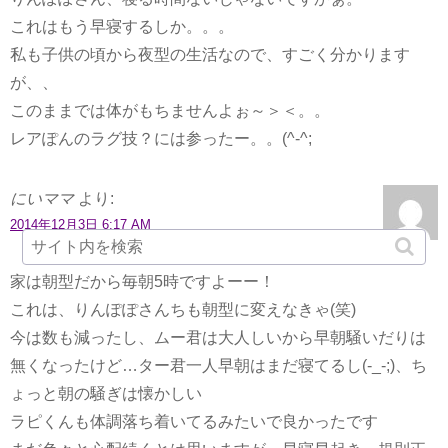
これはもう早寝するしか。。。
私も子供の頃から夜型の生活なので、すごく分かります
が、、
このままでは体がもちませんよぉ～＞＜。。
レアぽんのラグ技？には参ったー。。(^-^;
にいママ
より:
2014年12月3日 6:17 AM
家は朝型だから毎朝5時ですよーー！
これは、りんぽぽさんちも朝型に変えなきゃ(笑)
今は数も減ったし、ムー君は大人しいから早朝騒いだりは
無くなったけど…ター君一人早朝はまだ寝てるし(-_-;)、ち
ょっと朝の騒ぎは懐かしい
ラピくんも体調落ち着いてるみたいで良かったです