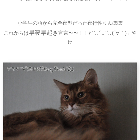
小学生の頃から完全夜型だった夜行性りんぽぽ
早寝早起き
これからは
宣言〜〜！！ｧ ‘`,､’`,､’`,､(´∀｀)←や
け