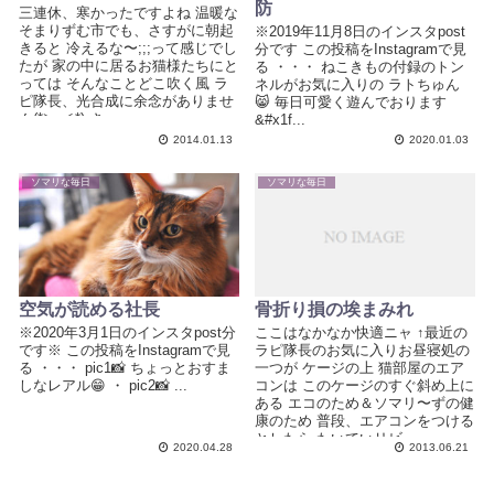
防
三連休、寒かったですよね 温暖な
そまりずむ市でも、さすがに朝起
※2019年11月8日のインスタpost
きると 冷えるな〜;;;って感じでし
分です この投稿をInstagramで見
たが 家の中に居るお猫様たちにと
る ・・・ ねこきもの付録のトン
っては そんなことどこ吹く風 ラ
ネルがお気に入りの ラトちゅん
ピ隊長、光合成に余念がありませ
😸 毎日可愛く遊んでおります
ん(*≧ｍ≦*) さ...
&#x1f...
2014.01.13
2020.01.03
ソマリな毎日
ソマリな毎日
空気が読める社長
骨折り損の埃まみれ
※2020年3月1日のインスタpost分
ここはなかなか快適ニャ ↑最近の
です※ この投稿をInstagramで見
ラピ隊長のお気に入りお昼寝処の
る ・・・ pic1📸 ちょっとおすま
一つが ケージの上 猫部屋のエア
しなレアル😁 ・ pic2📸 ...
コンは このケージのすぐ斜め上に
ある エコのため＆ソマリ〜ずの健
康のため 普段、エアコンをつける
としたら たいていリビ...
2020.04.28
2013.06.21