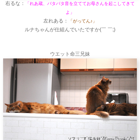
右るな：
「れあ蔵、バタバタ音を立ててお母さんを起こしてきて
よ」
左れある：
「がってん♪」
ルナちゃんが仕組んでいたですか(￣ ￣;)
ウエット命三兄妹