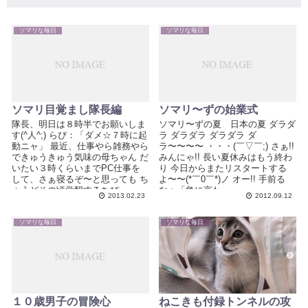
ソマリな毎日
ソマリな毎日
ソマリ目覚まし隊長編
ソマリ〜ずの始業式
隊長、明日は８時半でお願いしま
ソマリ〜ずの夏 日本の夏 ダラダ
す(^人^;) らぴ：「ダメ☆７時に起
ラ ダラダラ ダラダラ ダ
動ニャ」 最近、仕事やら雑務やら
ラ〜〜〜〜 ・・・(￣▽￣;) さぁ!!
できゅうきゅう気味の母ちゃん だ
みんにゃ!! 長い夏休みはもう終わ
いたい３時くらいまでPC仕事を
り 今日からまたリスタートする
して、さぁ寝るぞ〜と思っても ち
よ〜〜(*￣0￣*)ノ オー!! 手前る
ょうどその頃覚醒するちびっ...
な：「急に言わ...
2013.02.23
2012.09.12
ソマリな毎日
ソマリな毎日
１０歳男子の冒険心
ねこきも付録トンネルの攻