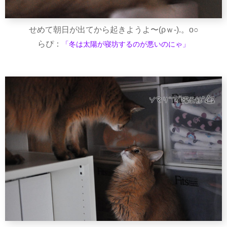
せめて朝日が出てから起きようよ〜(ρｗ-).。o○
らぴ：
「冬は太陽が寝坊するのが悪いのにゃ」