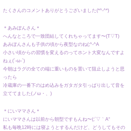
たくさんのコメントありがとうございました(*^-^*)
＊あみぽんさん＊
へんなところで一致団結してくれちゃってます〜(T▽T)
あみぽんさんも子供の頃から夜型なのね(;^-^A
小さい頃からの習慣を変えるのってホント大変なんですよ
ねぇ(´-ω-`)
今朝はラグの全ての端に重いものを置いて阻止しようと思
ったら
冷蔵庫の一番下のはめ込みをガタガタ引っぱり出して音を
立ててました(ノω・、)
＊にいママさん＊
にいママさんは以前から朝型ですもんね〜(;´▽｀A“
私も毎晩12時には寝ようとするんだけど、どうしてもその