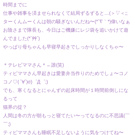
時間までに
仕事や雑事を済ませられなくて結局ずるずると…(＞▽＜;;
ターくんムーくんは朝の騒ぎないんだね〜(*´∇｀*)偉いなぁ
お陰さまで隊長も、今日はご機嫌にレジ袋を追いかけて遊
んでました(*´艸`)
やっぱり母ちゃんも早寝早起きでしっかりしなくちゃ〜
＊テレビママさん＊←誰(笑)
ティビママさん早起きは愛妻弁当作りのためでしょ〜コノ
コノ♡( ´∀`)σ)゜Д゜;)
でも、寒くなるとにゃんずの起床時間が１時間前倒しにな
るって
猫界の掟？
人間は冬の方が朝もっと寝てたい〜ってなるのに不思議(￣
￣;)
ティビママさんも睡眠不足しないように気をつけてね〜