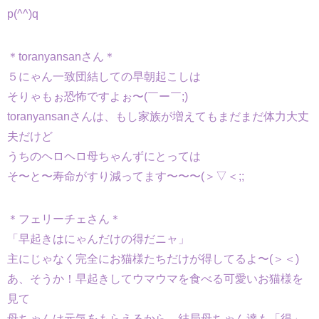
p(^^)q
＊toranyansanさん＊
５にゃん一致団結しての早朝起こしは
そりゃもぉ恐怖ですよぉ〜(￣ー￣;)
toranyansanさんは、もし家族が増えてもまだまだ体力大丈
夫だけど
うちのヘロヘロ母ちゃんずにとっては
そ〜と〜寿命がすり減ってます〜〜〜(＞▽＜;;
＊フェリーチェさん＊
「早起きはにゃんだけの得だニャ」
主にじゃなく完全にお猫様たちだけが得してるよ〜(＞＜)
あ、そうか！早起きしてウマウマを食べる可愛いお猫様を
見て
母ちゃんは元気をもらえるから、結局母ちゃん達も「得」