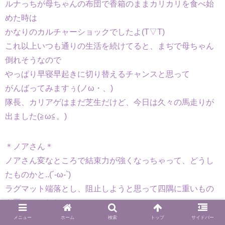
ルナっちが母ちゃんの布団で香箱のままカリカリを食べ始
めた時は
かなりのカルチャーショックでしたよ(T▽T)
これ以上いつも通りの生活を続けてると、まぢで母ちゃん
倒れそうなので
やっぱり早寝早起きに切り替えるチャンスと思って
がんばってみますぅ(ノω・、)
隊長、カリアゲはまだ芝生だけど、今日は久々の馬走りが
出ました(≧ω≦。)
＊ノアさん＊
ノアさん変なところで結束力が強くなっちゃって、どうし
たものかと..(´-ω-`)
ラグマット端落とし、阻止しようと思って四隅に重いもの
を置いてみたら
今朝は冷蔵庫の一番下をバコバコ引き出しながら床にぶつ
メニュー
ホーム
検索
トップ
サイドバー