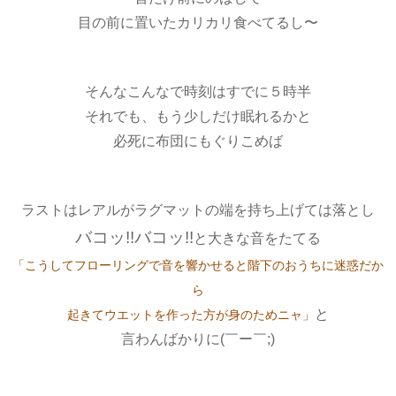
目の前に置いたカリカリ食べてるし〜
そんなこんなで時刻はすでに５時半
それでも、もう少しだけ眠れるかと
必死に布団にもぐりこめば
ラストはレアルがラグマットの端を持ち上げては落とし
バコッ!!バコッ!!
と大きな音をたてる
「こうしてフローリングで音を響かせると階下のおうちに迷惑だか
ら
と
起きてウエットを作った方が身のためニャ」
言わんばかりに(￣ー￣;)