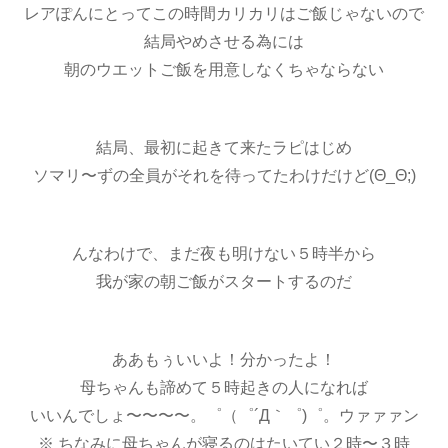
レアぽんにとってこの時間カリカリはご飯じゃないので
結局やめさせる為には
朝のウエットご飯を用意しなくちゃならない
結局、最初に起きて来たラピはじめ
ソマリ〜ずの全員がそれを待ってたわけだけど(Θ_Θ;)
んなわけで、まだ夜も明けない５時半から
我が家の朝ご飯がスタートするのだ
ああもぅいいよ！分かったよ！
母ちゃんも諦めて５時起きの人になれば
いいんでしょ〜〜〜〜。゜（゜´Д｀゜)゜。ウァァァン
※ ちなみに母ちゃんが寝るのはたいてい２時〜３時