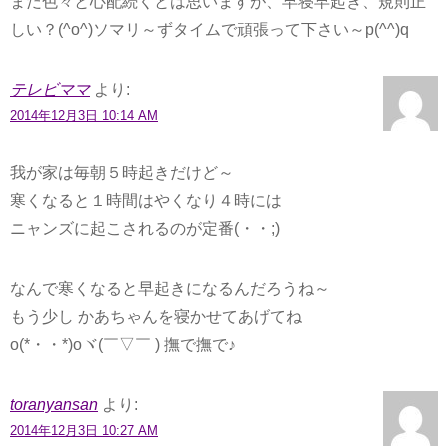
まだ色々と心配続くとは思いますが、早寝早起き、規則正
しい？(^o^)ソマリ～ずタイムで頑張って下さい～p(^^)q
テレビママ
より:
2014年12月3日 10:14 AM
我が家は毎朝５時起きだけど～
寒くなると１時間はやくなり４時には
ニャンズに起こされるのが定番(・・;)
なんで寒くなると早起きになるんだろうね～
もう少し かあちゃんを寝かせてあげてね
o(*・・*)oヾ(￣▽￣ ) 撫で撫で♪
toranyansan
より:
2014年12月3日 10:27 AM