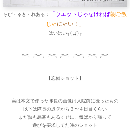
「ウエットじゃなければ
朝ご飯
らぴ・るき・れある：
じゃ
にゃい！」
はいはい┐(´д`)┌
*~*:,_,:*~*:,_,:*~*:,_,:*~*:,_,:*~*:,_,:*~*:,_,:*~*
【忘備ショット】
実は本文で使った隊長の画像は入院前に撮ったもの
以下は隊長の退院から３〜４日目くらい
まだ熱も悪寒もあるくせに、気ばかり張って
遊びを要求してた時のショット