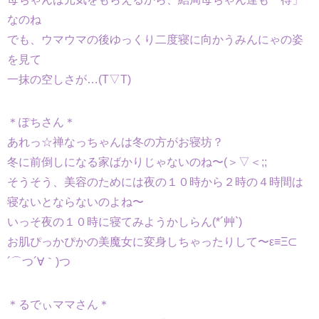
なのね
でも、ウマウマの後ゆっくり二度寝に向かうみんにゃの姿
を見て
一抹の空しさが…(T▽T)
＊ぽちさん＊
あれっ☆禅なっちゃんは冬の方がお寝坊？
冬に前倒しになる家ばかりじゃないのね〜(＞▽＜;;
そうそう、美容のためには夜の１０時から２時の４時間は
寝ないとならないのよね〜
いっそ夜の１０時に寝てみようかしらん(*´艸`)
お肌ぴっかぴかの美魔女に変身しちゃったりして〜ε≡Ξ⊂
´⌒つ´∀｀)つ
＊るでぃママさん＊