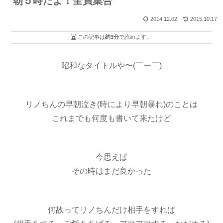
朝５時だよ！全員集合
2014.12.02
2015.10.17
この記事は
約3分
で読めます。
昭和なタイトルや〜(￣ー￣)
リノちんの早朝泣き(時により早朝暴れ)のことは
これまでも何度も書いて来たけど
今思えば
その時はまだ良かった
何故ってリノちんだけ相手をすれば