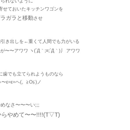
けられないように
寄せておいたキッチンワゴンを
ガラガラと移動
させ
納引き出しを←重くて人間でも力がいる
が〜〜アワワ ヽ(´Д｀;≡;´Д｀)丿 アワワ
に歯でも立てられようものなら
ε=ε=ヘ(。≧O≦)ノ
めなさ〜〜〜い;;;
やめて〜〜!!!!(T▽T)