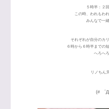
５時半：２
この時、われもわ
みんなで一
それぞれが自分のカ
６時から６時半までの
へろへ
リノちん天
(# ゜