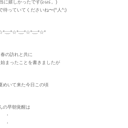
に嬉しかったです(≧ω≦。)
待っていてくださいね〜(^人^;)
☆*:;;;:*☆*:;;;:*☆*:;;;:*☆*
、春の訪れと共に
た始まったことを書きましたが
夏めいて来た今日この頃
んの早朝覚醒は
・
・