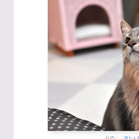
りの：
「母たん