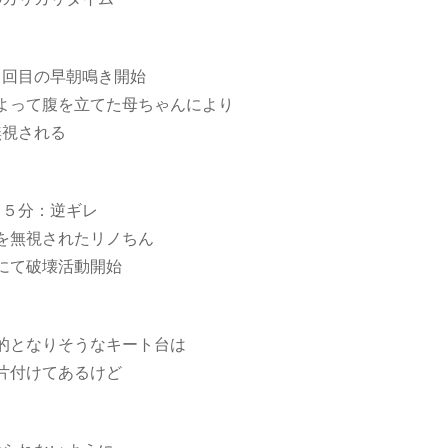
２回目の早朝鳴き開始
よって腹を立てた母ちゃんにより
無視される
１５分：逆ギレ
を無視されたリノちん
にて破壊活動開始
的となりそうなキート台は
片付けてあるけど