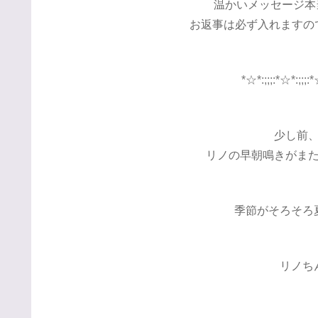
温かいメッセージ本当
お返事は必ず入れますので
*☆*:;;;:*☆*:;;;:*
少し前
リノの早朝鳴きがま
季節がそろそろ
リノち