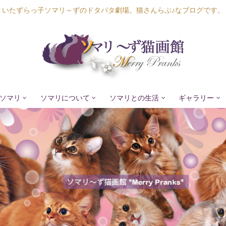
いたずらっ子ソマリ～ずのドタバタ劇場。猫さんらぶ♪なブログです。
ソマリ
ソマリについて
ソマリとの生活
ギャラリー
Lapis Luna
Lucia Lino
Lycka Leal
Laula