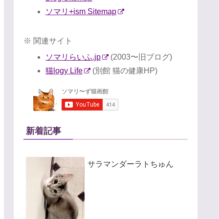
ソマリ+ism Sitemap
※ 関連サイト
ソマリらいふ.jp
(2003〜旧ブログ)
猫logy Life
(別館 猫の健康HP)
新着記事
サラマンダーラトちゅん