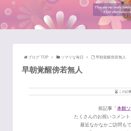
ブログ TOP
ソマリな毎日
早朝覚醒傍若無人
早朝覚醒傍若無人
この記
前記事「
本館ソ
たくさんのお祝いコメントを
最近なかなかご訪問も