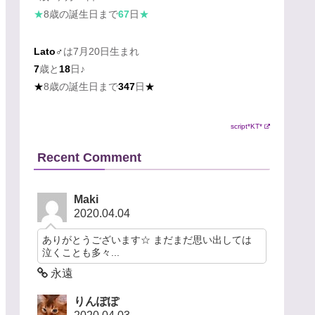
★
8歳の誕生日まで
67
日
★
Lato♂
は7月20日生まれ
7
歳と
18
日♪
★
8歳の誕生日まで
347
日
★
script*KT*
Recent Comment
Maki
2020.04.04
ありがとうございます☆ まだまだ思い出しては
泣くことも多々...
永遠
りんぽぽ